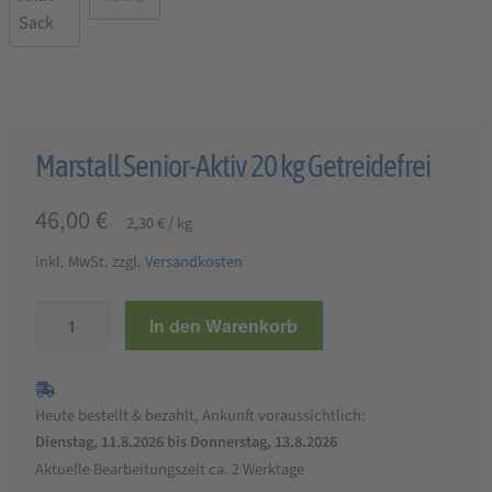
Marstall Senior-Aktiv 20 kg Getreidefrei
46,00
€
2,30
€
/
kg
inkl. MwSt.
zzgl.
Versandkosten
Marstall
In den Warenkorb
Senior-
Aktiv
20
Heute bestellt & bezahlt, Ankunft voraussichtlich:
kg
Dienstag, 11.8.2026 bis Donnerstag, 13.8.2026
Getreidefrei
Aktuelle Bearbeitungszeit ca. 2 Werktage
Menge