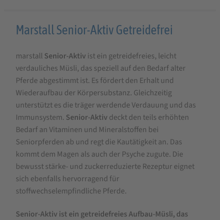
Produktbeschreibung
Marstall Senior-Aktiv Getreidefrei
für
marstall
Senior-Aktiv
ist ein getreidefreies, leicht
Marstall
verdauliches Müsli, das speziell auf den Bedarf alter
Senior-
Pferde abgestimmt ist. Es fördert den Erhalt und
Aktiv
Wiederaufbau der Körpersubstanz. Gleichzeitig
20
unterstützt es die träger werdende Verdauung und das
Immunsystem.
Senior-Aktiv
deckt den teils erhöhten
kg
Bedarf an Vitaminen und Mineralstoffen bei
Getreidefrei
Seniorpferden ab und regt die Kautätigkeit an. Das
kommt dem Magen als auch der Psyche zugute. Die
bewusst stärke- und zuckerreduzierte Rezeptur eignet
sich ebenfalls hervorragend für
stoffwechselempfindliche Pferde.
Senior-Aktiv ist ein getreidefreies Aufbau-Müsli, das