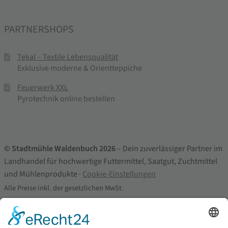
PARTNERSHOPS
Tekal – Textile Lebensqualität
Exklusive moderne & Orientteppiche
Feuerwerk XXL
Pyrotechnik online bestellen
© Stadtmühle Waldenbuch 2026
– Dein zuverlässiger Partner im
Landhandel für hochwertige Futtermittel, Saatgut, Zuchtmittel
und Mühlenprodukte ·
Cookie-Einstellungen
Alle Preise inkl. der gesetzlichen MwSt.
Die durchgestrichenen Preise entsprechen dem bisherigen Preis in
diesem Online-Shop.