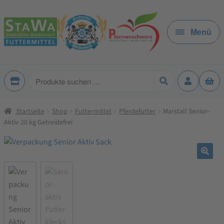
Zur
Zum
Navigation
Inhalt
Menü
springen
springen
Produkte
suchen
Startseite
Shop
Futtermittel
Pferdefutter
Marstall Senior-
Aktiv 20 kg Getreidefrei
🔍