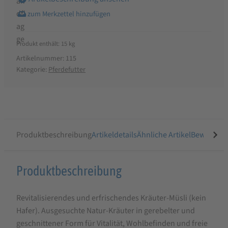
Produkt enthält: 15
kg
Artikelnummer:
115
Kategorie:
Pferdefutter
Produktbeschreibung
Artikeldetails
Ähnliche Artikel
Bewertung
Produktbeschreibung
Produktbeschreibung
für
Revitalisierendes und erfrischendes Kräuter-Müsli (kein
Marstall
Hafer). Ausgesuchte Natur-Kräuter in gerebelter und
Sinfonie
geschnittener Form für Vitalität, Wohlbefinden und freie