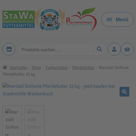
Zur
Zum
Navigation
Inhalt
Menü
springen
springen
Produkte
suchen
Startseite
Shop
Futtermittel
Pferdefutter
Marstall Sinfonie
Pferdefutter 15 kg
🔍