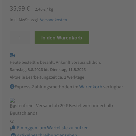
35,99
€
2,40
€
/
kg
inkl. MwSt.
zzgl.
Versandkosten
Marstall
In den Warenkorb
Sinfonie
Pferdefutter
15
Heute bestellt & bezahlt, Ankunft voraussichtlich:
kg
Samstag, 8.8.2026 bis Dienstag, 11.8.2026
Menge
Aktuelle Bearbeitungszeit ca. 2 Werktage
Express-Zahlungsmethoden im
Warenkorb
verfügbar
Kostenfreier Versand ab 20 € Bestellwert innerhalb
Deutschlands
Einloggen, um Warteliste zu nutzen
Artikelbeschreibung ansehen