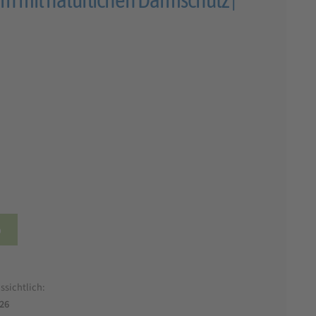
b
ssichtlich:
026