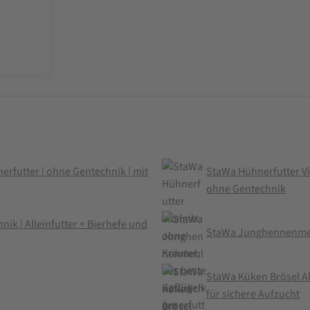
erfutter | ohne Gentechnik | mit
StaWa Hühnerfutter Vit
ohne Gentechnik
k | Alleinfutter + Bierhefe und
StaWa Junghennenmehl
StaWa Küken Brösel Al
für sichere Aufzucht