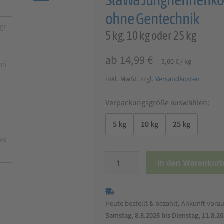
🔍
ohne Gentechnik
5 kg, 10 kg oder 25 kg
ab
14,99
€
3,00
€
/
kg
inkl. MwSt.
zzgl.
Versandkosten
Verpackungsgröße auswählen:
5 kg
10 kg
25 kg
StaWa
In den Warenkor
Junghennenkorn
mit
natürlichen
Heute bestellt & bezahlt, Ankunft vorau
Darmschutz
Samstag, 8.8.2026 bis Dienstag, 11.8.2
|