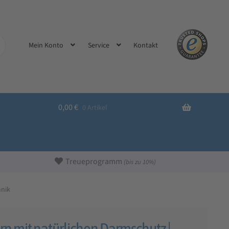
Kontakt
Mein Konto
Service
0,00
€
0 Artikel
Treueprogramm
(bis zu 10%)
hnik
 mit natürlichen Darmschutz |