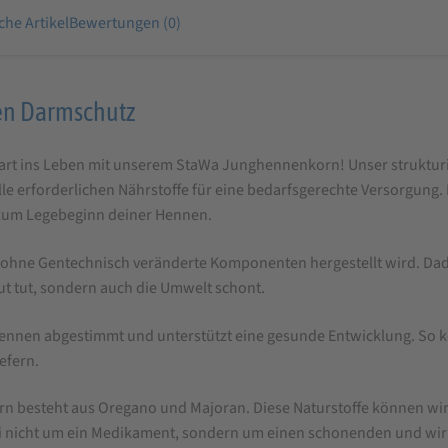
che Artikel
Bewertungen (0)
en Darmschutz
rt ins Leben mit unserem StaWa Junghennenkorn! Unser strukturierte
e erforderlichen Nährstoffe für eine bedarfsgerechte Versorgung. 
 zum Legebeginn deiner Hennen.
hne Gentechnisch veränderte Komponenten hergestellt wird. Dadurc
t tut, sondern auch die Umwelt schont.
nghennen abgestimmt und unterstützt eine gesunde Entwicklung. So 
efern.
 besteht aus Oregano und Majoran. Diese Naturstoffe können wir
bei nicht um ein Medikament, sondern um einen schonenden und w