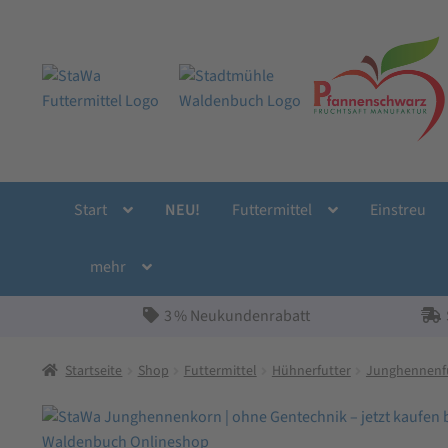
Zur
Zum
Navigation
Inhalt
springen
springen
Start
NEU!
Futtermittel
Einstreu
mehr
3 % Neukundenrabatt
Startseite
Shop
Futtermittel
Hühnerfutter
Junghennenf