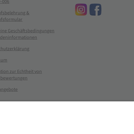
-006
ufsbelehrung &
ufsformular
eine Geschäftsbedingungen
ndeninformationen
chutzerklärung
sum
tion zur Echtheit von
bewertungen
nangebote
g widerrufen