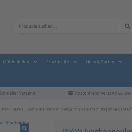
Suche
nach:
Mühlenladen
Fruchtsäfte
Haus & Garten
Schneller Versand
Kostenfreier Versand
(ab 20 €)
utter
StaWa Junghennenkorn mit natürlichen Darmschutz | ohne Gentec
StaWa Junghennenkorn