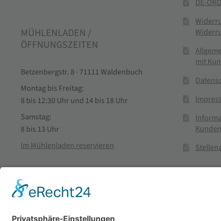
DE-ÖKO
Widerr
MÜHLENLADEN /
Widerr
ÖFFNUNGSZEITEN
Allgem
mit Ku
Betzenbergstr. 8 · 71111 Waldenbuch
Datens
Montag bis Freitag:
Impres
8 bis 12:30 Uhr und 14 bis 18 Uhr
Samstag:
Informa
Kunden
8 bis 13 Uhr
Im Mühlenladen reservieren
Stelle
Vertra