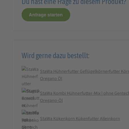
Du hast eine Frage zu diesem Produkt?
Anfrage starten
Wird gerne dazu bestellt:
StaWa Hühnerfutter Geflügelkörnerfutter Körn
Oregano Öl
StaWa Kombi Hühnerfutter-Mix | ohne Gentechni
Oregano-Öl
StaWa Kükenkorn Kükenfutter Alleinkorn