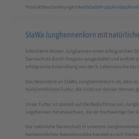
Produktbeschreibung
Artikeldetails
Produktvideo
Ähnli
Produktbeschreibung
StaWa Junghennenkorn mit natürlich
für
Erleichtere deinen Junghennen einen erfolgreichen Sta
StaWa
Darmschutz durch Oregano ausgestattet und enthält all
Junghennenkorn
erfolgreiche Entwicklung von der 9. Lebenswoche bis
mit
natürlichen
Das Besondere an StaWa Junghennenkorn ist, dass es o
herkömmlichem Futter, die nicht nur deinen Hennen gu
Darmschutz
|
Unser Futter ist speziell auf die Bedürfnisse von Ju
ohne
Legehennen heranwachsen, die dir hochwertige Eier li
Gentechnik
Der natürliche Darmschutz in unserem Junghennenkorn
herkömmlichen Kokzidiostatika handelt es sich hier