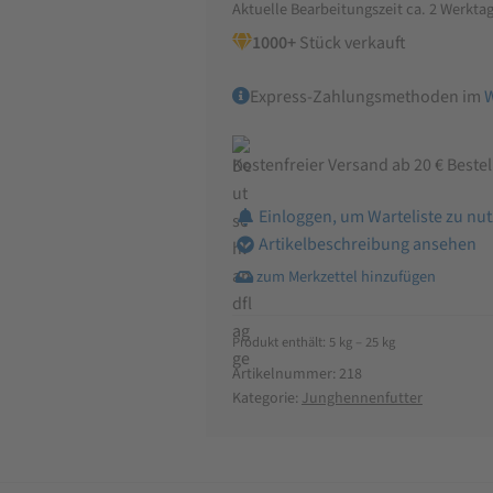
Aktuelle Bearbeitungszeit ca. 2 Werkta
ohne
1000+
Stück verkauft
Gentechnik
Menge
Express-Zahlungsmethoden im
Kostenfreier Versand ab 20 € Beste
Einloggen, um Warteliste zu nu
Artikelbeschreibung ansehen
Produkt enthält: 5
kg
– 25
kg
Artikelnummer:
218
Kategorie:
Junghennenfutter