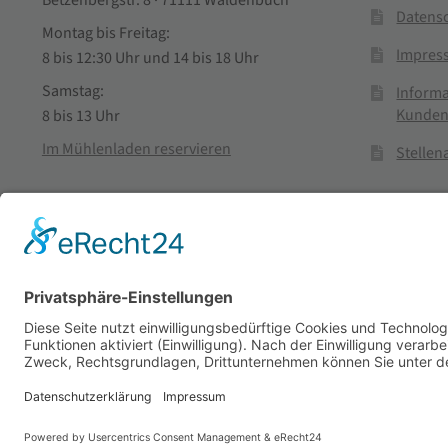
Datens
Montag bis Freitag:
Impres
8 bis 12:30 Uhr und 14 bis 18 Uhr
Samstag:
Informa
Kunden
8 bis 13 Uhr
Im Mühlenladen reservieren
Stelle
Vertra
© Stadtmühle Waldenbuch 2026
– Dein zuverlässiger Partn
Alle Preise inkl. der gesetzlichen MwSt.
Die durchgestrichenen Prei