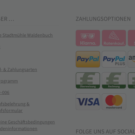
BER …
ZAHLUNGSOPTIONEN
ie Stadtmühle Waldenbuch
t
- & Zahlungsarten
rogramm
-006
ufsbelehrung &
ufsformular
eine Geschäftsbedingungen
ndeninformationen
FOLGE UNS AUF SOCIA