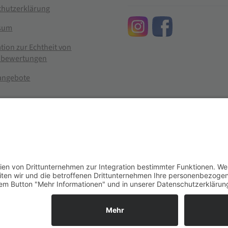
chutzerklärung
sum
tion zur Echtheit von
bewertungen
nangebote
g widerrufen
er im Landhandel für hochwertige Futtermittel, Saatgut, Zuchtmitt
se entsprechen dem bisherigen Preis in diesem Online-Shop.