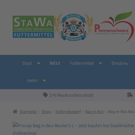
Zur
Zum
Navigation
Inhalt
springen
springen
Start
NEU!
Futtermittel
Einstreu
mehr
3 % Neukundenrabatt
Startseite
Shop
Kellereibedarf
Bag in Box
Bag-in-Box Beu