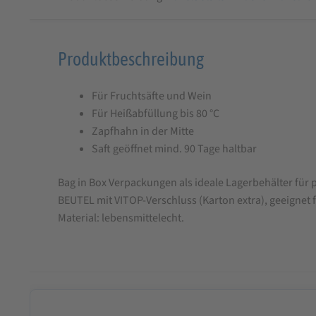
Produktbeschreibung
Produktbeschreibung
für
Für Fruchtsäfte und Wein
Bag-
Für Heißabfüllung bis 80 °C
in-
Zapfhahn in der Mitte
Box
Saft geöffnet mind. 90 Tage haltbar
Beutel
Bag in Box Verpackungen als ideale Lagerbehälter für
5
BEUTEL mit VITOP-Verschluss (Karton extra), geeignet 
L
Material: lebensmittelecht.