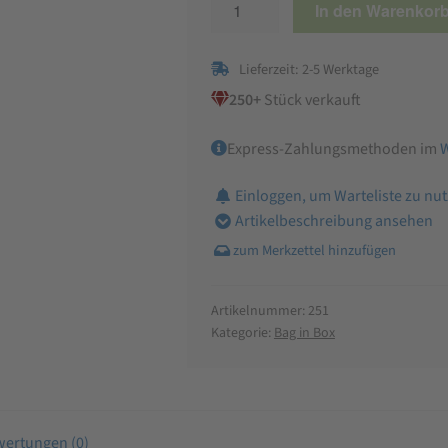
In den Warenkor
in-
Box
Lieferzeit: 2-5 Werktage
Beutel
5
250+
Stück verkauft
L
Express-Zahlungsmethoden im
Menge
Einloggen, um Warteliste zu nu
Artikelbeschreibung ansehen
Artikelnummer:
251
Kategorie:
Bag in Box
ertungen (0)