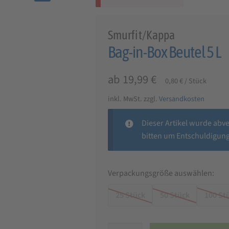
🔍
Smurfit/Kappa
Bag-in-Box Beutel 5 L
ab
19,99
€
0,80
€
/
Stück
inkl. MwSt.
zzgl.
Versandkosten
Dieser Artikel wurde abv
bitten um Entschuldigung
Verpackungsgröße auswählen:
25 Stück
50 Stück
100 St
Bag-