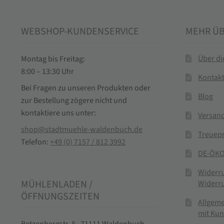
WEBSHOP-KUNDENSERVICE
MEHR Ü
Über d
Montag bis Freitag:
8:00 – 13:30 Uhr
Kontak
Bei Fragen zu unseren Produkten oder
Blog
zur Bestellung zögere nicht und
kontaktiere uns unter:
Versand
shop@stadtmuehle-waldenbuch.de
Treuep
Telefon:
+49 (0) 7157 / 812 3992
DE-ÖKO
Widerr
MÜHLENLADEN /
Widerr
ÖFFNUNGSZEITEN
Allgem
mit Ku
Betzenbergstr. 8 · 71111 Waldenbuch