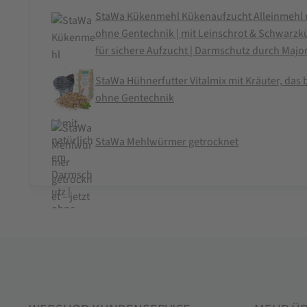
StaWa Kükenmehl Kükenaufzucht Alleinmehl m
ohne Gentechnik | mit Leinschrot & Schwarz
für sichere Aufzucht | Darmschutz durch Maj
StaWa Hühnerfutter Vitalmix mit Kräuter, das b
ohne Gentechnik
StaWa Mehlwürmer getrocknet