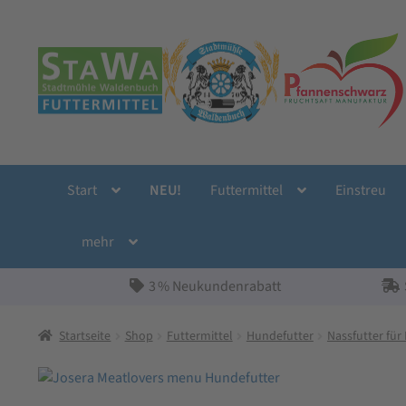
Zur
Zum
Navigation
Inhalt
springen
springen
Start
NEU!
Futtermittel
Einstreu
mehr
3 % Neukundenrabatt
Startseite
Shop
Futtermittel
Hundefutter
Nassfutter fü