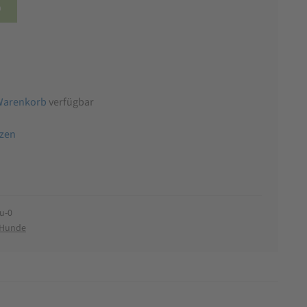
b
Warenkorb
verfügbar
tzen
u-0
r Hunde