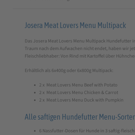
Produktbeschreibung
Josera Meat Lovers Menu Multipack
für
Das Josera Meat Lovers Menu Multipack Hundefutter in 
Josera
Traum nach dem Aufwachen nicht endet, haben wir jetz
Meat
Fleischliebhaber: Von Rind mit Kartoffel über Hühnchen
Lovers
Menu
Erhältlich als 6x400g oder 6x800g Multipack:
Multipack
2 x Meat Lovers Menu Beef with Potato
Hundefutter
2 x Meat Lovers Menu Chicken & Carrot
2 x Meat Lovers Menu Duck with Pumpkin
Alle saftigen Hundefutter Menu-Sorten
6 Nassfutter-Dosen für Hunde in 3 saftig-fleisc