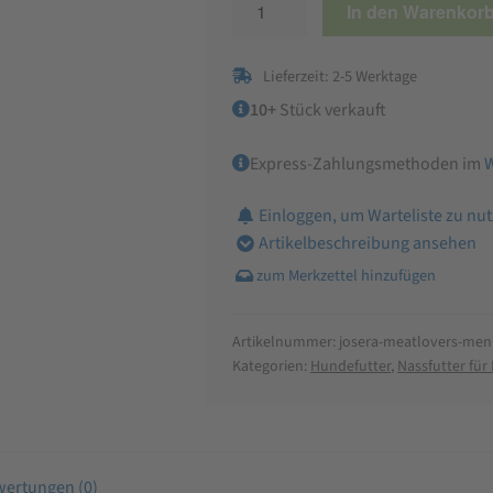
In den Warenkor
Meat
Lovers
Lieferzeit: 2-5 Werktage
Menu
Multipack
10+
Stück verkauft
Hundefutter
Express-Zahlungsmethoden im
Menge
Einloggen, um Warteliste zu nu
Artikelbeschreibung ansehen
Artikelnummer:
josera-meatlovers-men
Kategorien:
Hundefutter
,
Nassfutter fü
ertungen (0)