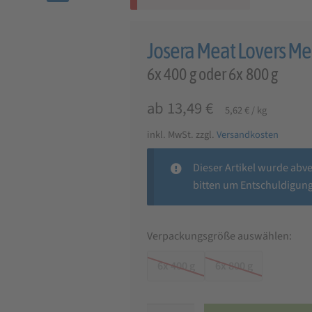
🔍
Josera Meat Lovers M
6x 400 g oder 6x 800 g
ab
13,49
€
5,62
€
/
kg
inkl. MwSt.
zzgl.
Versandkosten
Dieser Artikel wurde abv
bitten um Entschuldigung
Verpackungsgröße auswählen:
6x 400 g
6x 800 g
Josera