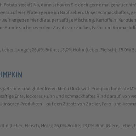
ith Potato steckt? Na, dann schauen Sie doch gerne mal genauer hi
ers auf vier Pfoten gerne im Napf sehen. Unser schmackhaftes, get
chwein ergeben hier die super saftige Mischung. Kartoffeln, Karott
e Hunde suchen werden: Zusatz von Zucker, Farb- und Aromastoff
Leber, Lunge); 26,0% Brühe; 18,0% Huhn (Leber, Fleisch); 18,0% Sc
PUMPKIN
s getreide- und glutenfreien Menu Duck with Pumpkin für echte Mea
saftige Ente, leckeres Huhn und schmackhaftes Rind darauf, von vi
 all unseren Produkten – auf den Zusatz von Zucker, Farb- und Arom
n (Leber, Fleisch, Herz); 26,0% Brühe; 13,0% Rind (Niere, Leber, L