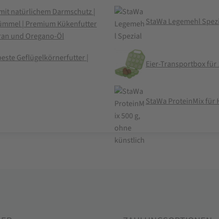
it natürlichem Darmschutz |
StaWa Legemehl Spezia
kümmel | Premium Kükenfutter
oran und Oregano-Öl
este Geflügelkörnerfutter |
Eier-Transportbox für 
StaWa ProteinMix für