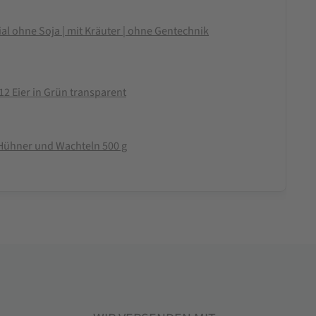
l ohne Soja | mit Kräuter | ohne Gentechnik
12 Eier in Grün transparent
 Hühner und Wachteln 500 g