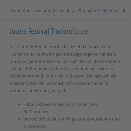
Produktbeschreibung
Artikeldetails
Ähnliche Artikel
Bewertung
Produktbeschreibung
Josera Festival Trockenfutter
für
Das Hundefutter Josera Festival bietet erwachsenen
Josera
Hunden eine hochwertige und ausgewogene Mahlzeit.
Festival
Durch Zugabe von Wasser löst sich das um die Kroketten
Trockenfutter
gelegte Soßenpulver auf und es entsteht ein leckeres
Schlemmermenü. Natürlich ist Josera Festival auch als
Trockenfutter sehr schmackhaft und somit auch für
wählerische Hunde geeignet.
Extra viel Geschmack durch köstliches
Soßenpulver
Wertvolle Fettsäuren für gesundes Aussehen und
schönes Fell