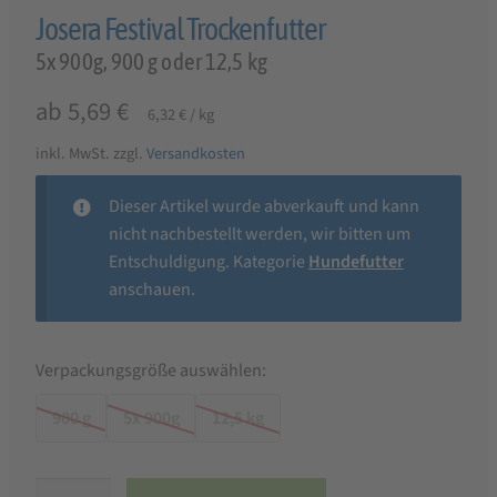
Josera Festival Trockenfutter
5x 900g, 900 g oder 12,5 kg
ab
5,69
€
6,32
€
/
kg
inkl. MwSt.
zzgl.
Versandkosten
Dieser Artikel wurde abverkauft und kann
nicht nachbestellt werden, wir bitten um
Entschuldigung. Kategorie
Hundefutter
anschauen.
Verpackungsgröße auswählen:
900 g
5x 900g
12,5 kg
Josera