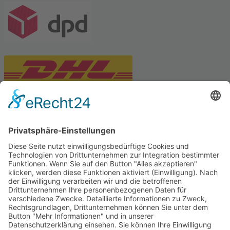
PARTNERSHOPS
Tekal – Textile Lebensqualität
Exklusive moderne & Orientteppiche
Feuerwerk XXL
Pyrotechnik online bestellen