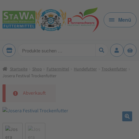
Zur
Zum
Navigation
Inhalt
Menü
springen
springen
Produkte
suchen
Startseite
Shop
Futtermittel
Hundefutter
Trockenfutter
Josera Festival Trockenfutter
Abverkauft
🔍