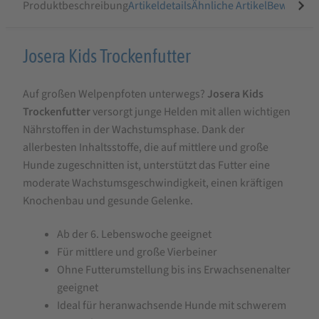
Produktbeschreibung
Artikeldetails
Ähnliche Artikel
Bewertung
Produktbeschreibung
Josera Kids Trockenfutter
für
Auf großen Welpenpfoten unterwegs?
Josera Kids
Josera
Trockenfutter
versorgt junge Helden mit allen wichtigen
Kids
Nährstoffen in der Wachstumsphase. Dank der
Trockenfutter
allerbesten Inhaltsstoffe, die auf mittlere und große
Hunde zugeschnitten ist, unterstützt das Futter eine
moderate Wachstumsgeschwindigkeit, einen kräftigen
Knochenbau und gesunde Gelenke.
Ab der 6. Lebenswoche geeignet
Für mittlere und große Vierbeiner
Ohne Futterumstellung bis ins Erwachsenenalter
geeignet
Ideal für heranwachsende Hunde mit schwerem