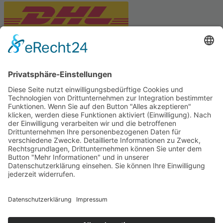
PARTNERSHOPS
Tekal – Textile Lebensqualität
Exklusive moderne & Orientteppiche
Feuerwerk XXL
Pyrotechnik online bestellen
© Stadtmühle Waldenbuch 2026
– Dein zuverlässiger Partner im
Landhandel für hochwertige Futtermittel, Saatgut, Zuchtmittel
und Mühlenprodukte ·
Cookie-Einstellungen
Alle Preise inkl. der gesetzlichen MwSt.