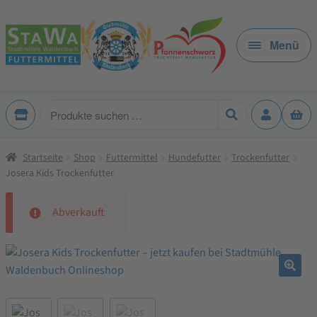
Zur
Zum
Navigation
Inhalt
Menü
springen
springen
Produkte
suchen
Startseite
Shop
Futtermittel
Hundefutter
Trockenfutter
Josera Kids Trockenfutter
Abverkauft
🔍