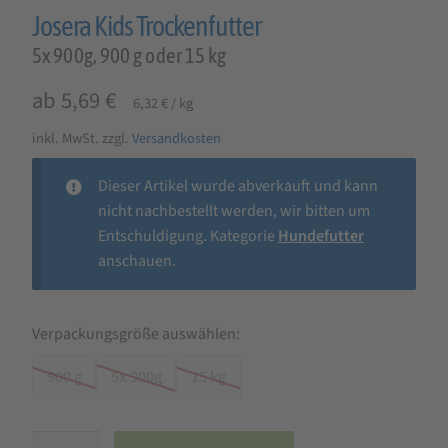
Josera Kids Trockenfutter
5x 900g, 900 g oder 15 kg
ab
5,69
€
6,32
€
/
kg
inkl. MwSt.
zzgl.
Versandkosten
Dieser Artikel wurde abverkauft und kann
nicht nachbestellt werden, wir bitten um
Entschuldigung. Kategorie
Hundefutter
anschauen.
Verpackungsgröße auswählen:
900 g
5x 900g
15 kg
Josera