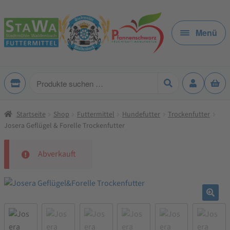
Zur
Zum
Navigation
Inhalt
Menü
springen
springen
Produkte
suchen
Startseite
Shop
Futtermittel
Hundefutter
Trockenfutter
Josera Geflügel & Forelle Trockenfutter
Abverkauft
🔍