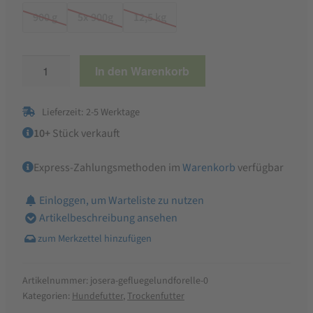
900 g
5x 900g
12,5 kg
Josera
In den Warenkorb
Geflügel
&
Lieferzeit: 2-5 Werktage
Forelle
Trockenfutter
10+
Stück verkauft
Menge
Express-Zahlungsmethoden im
Warenkorb
verfügbar
Einloggen, um Warteliste zu nutzen
Artikelbeschreibung ansehen
Artikelnummer:
josera-gefluegelundforelle-0
Kategorien:
Hundefutter
,
Trockenfutter