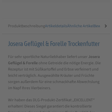
Produktbeschreibung
Artikeldetails
Ähnliche Artikel
Bewertung
Produktbeschreibung
Josera Geflügel & Forelle Trockenfutter
für
Für sehr sportliche Naturliebhaber liefert unser
Josera
Josera
Geflügel & Forelle
ohne Getreide die nötige Energie. Die
Geflügel
Rezeptur ist mit Süßkartoffel und Erbse verfeinert und
&
leicht verträglich. Ausgewählte Kräuter und Früchte
Forelle
sorgen außerdem für eine schmackhafte Abwechslung
im Napf Ihres Vierbeiners.
Trockenfutter
Wir haben das DLG-Produkt-Zertifikat „EXCELLENT“
erhalten! Dieses Siegel garantiert die kontrollierte