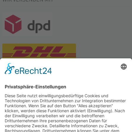
PARTNERSHOPS
Tekal – Textile Lebensqualität
Exklusive moderne & Orientteppiche
Feuerwerk XXL
Pyrotechnik online bestellen