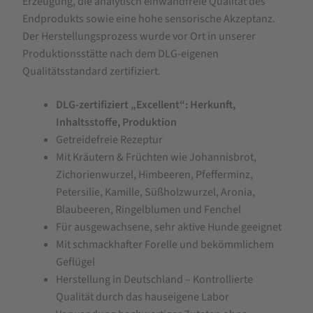
Erzeugung, die analytisch einwandfreie Qualität des
Endprodukts sowie eine hohe sensorische Akzeptanz.
Der Herstellungsprozess wurde vor Ort in unserer
Produktionsstätte nach dem DLG-eigenen
Qualitätsstandard zertifiziert.
DLG-zertifiziert „Excellent“: Herkunft,
Inhaltsstoffe, Produktion
Getreidefreie Rezeptur
Mit Kräutern & Früchten wie Johannisbrot,
Zichorienwurzel, Himbeeren, Pfefferminz,
Petersilie, Kamille, Süßholzwurzel, Aronia,
Blaubeeren, Ringelblumen und Fenchel
Für ausgewachsene, sehr aktive Hunde geeignet
Mit schmackhafter Forelle und bekömmlichem
Geflügel
Herstellung in Deutschland – Kontrollierte
Qualität durch das hauseigene Labor