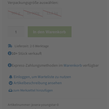
Verpackungsgröße auswählen:
900 g
5x 900g
12,5 kg
Josera
In den Warenkorb
Young
Star
Lieferzeit: 2-5 Werktage
Trockenfutter
Menge
10+
Stück verkauft
Express-Zahlungsmethoden im
Warenkorb
verfügbar
Einloggen, um Warteliste zu nutzen
Artikelbeschreibung ansehen
Artikelnummer:
josera-youngstar-0