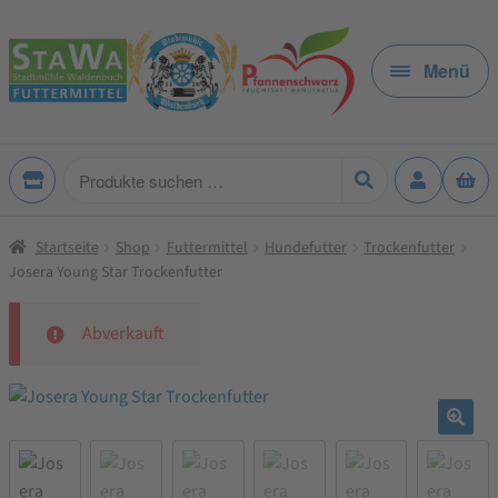
Zur
Zum
Navigation
Inhalt
Menü
springen
springen
Produkte
suchen
Startseite
Shop
Futtermittel
Hundefutter
Trockenfutter
Josera Young Star Trockenfutter
Abverkauft
🔍