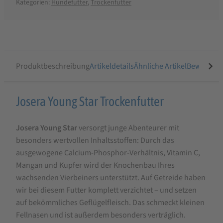
Kategorien:
Hundefutter
,
Trockenfutter
Produktbeschreibung
Artikeldetails
Ähnliche Artikel
Bewertung
Produktbeschreibung
Josera Young Star Trockenfutter
für
Josera Young Star
versorgt junge Abenteurer mit
Josera
besonders wertvollen Inhaltsstoffen: Durch das
Young
ausgewogene Calcium-Phosphor-Verhältnis, Vitamin C,
Star
Mangan und Kupfer wird der Knochenbau Ihres
Trockenfutter
wachsenden Vierbeiners unterstützt. Auf Getreide haben
wir bei diesem Futter komplett verzichtet – und setzen
auf bekömmliches Geflügelfleisch. Das schmeckt kleinen
Fellnasen und ist außerdem besonders verträglich.