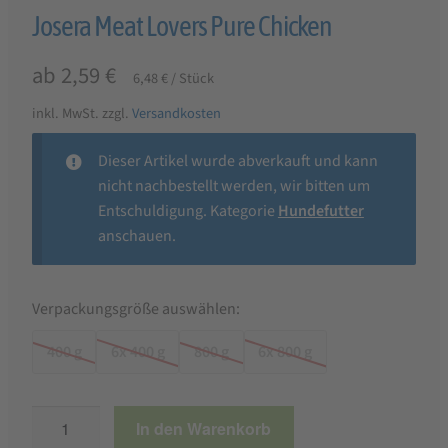
Josera Meat Lovers Pure Chicken
ab
2,59
€
6,48
€
/
Stück
inkl. MwSt.
zzgl.
Versandkosten
Dieser Artikel wurde abverkauft und kann
nicht nachbestellt werden, wir bitten um
Entschuldigung. Kategorie
Hundefutter
anschauen.
Verpackungsgröße auswählen:
400 g
6x 400 g
800 g
6x 800 g
Josera
In den Warenkorb
Meat