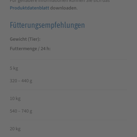
Für genauere Informationen können Sie sich das
Produktdatenblatt
downloaden
.
Fütterungsempfehlungen
Gewicht (Tier)
Futtermenge / 24 h
5 kg
320 – 440 g
10 kg
540 – 740 g
20 kg