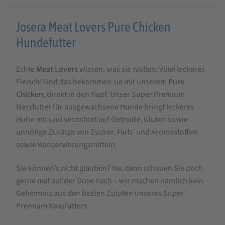
Produktbeschreibung
Josera Meat Lovers Pure Chicken
für
Hundefutter
Josera
Echte
Meat Lovers
wissen, was sie wollen: Viiiel leckeres
Meat
Fleisch! Und das bekommen sie mit unserem
Pure
Lovers
Chicken
, direkt in den Napf. Unser Super Premium
Pure
Nassfutter für ausgewachsene Hunde bringt leckeres
Chicken
Huhn mit und verzichtet auf Getreide, Gluten sowie
unnötige Zusätze von Zucker, Farb- und Aromastoffen
sowie Konservierungsmitteln.
Sie können’s nicht glauben? Na, dann schauen Sie doch
gerne mal auf der Dose nach – wir machen nämlich kein
Geheimnis aus den besten Zutaten unseres Super
Premium Nassfutters.