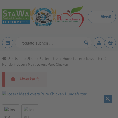
Zur
Zum
Navigation
Inhalt
Menü
springen
springen
Produkte
suchen
Startseite
Shop
Futtermittel
Hundefutter
Nassfutter für
Hunde
Josera Meat Lovers Pure Chicken
Abverkauft
🔍