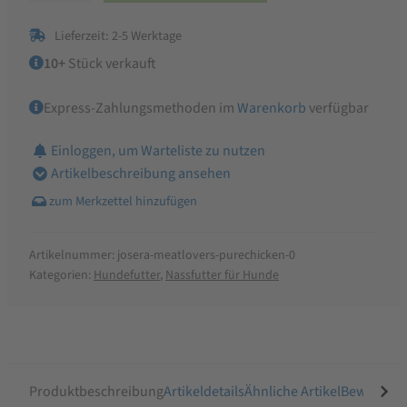
Lovers
Lieferzeit: 2-5 Werktage
Pure
Chicken
10+
Stück verkauft
Menge
Express-Zahlungsmethoden im
Warenkorb
verfügbar
Einloggen, um Warteliste zu nutzen
Artikelbeschreibung ansehen
Artikelnummer:
josera-meatlovers-purechicken-0
Kategorien:
Hundefutter
,
Nassfutter für Hunde
Produktbeschreibung
Artikeldetails
Ähnliche Artikel
Bewertung