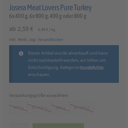
Josera Meat Lovers Pure Turkey
6x 400 g, 6x 800 g, 400 g oder 800 g
ab
2,59
€
6,48
€
/
kg
inkl. MwSt.
zzgl.
Versandkosten
Dieser Artikel wurde abverkauft und kann
nicht nachbestellt werden, wir bitten um
Entschuldigung. Kategorie
Hundefutter
anschauen.
Verpackungsgröße auswählen:
400 g
6x 400 g
800 g
6x 800 g
Josera