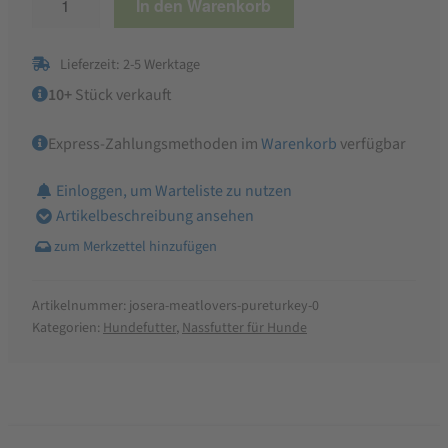
In den Warenkorb
Meat
Lovers
Lieferzeit: 2-5 Werktage
Pure
Turkey
10+
Stück verkauft
Menge
Express-Zahlungsmethoden im
Warenkorb
verfügbar
Einloggen, um Warteliste zu nutzen
Artikelbeschreibung ansehen
Artikelnummer:
josera-meatlovers-pureturkey-0
Kategorien:
Hundefutter
,
Nassfutter für Hunde