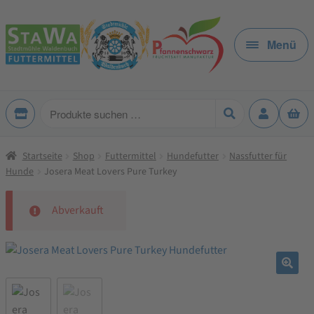
Zur
Zum
Navigation
Inhalt
Menü
springen
springen
Produkte
suchen
Startseite
Shop
Futtermittel
Hundefutter
Nassfutter für
Hunde
Josera Meat Lovers Pure Turkey
Abverkauft
🔍