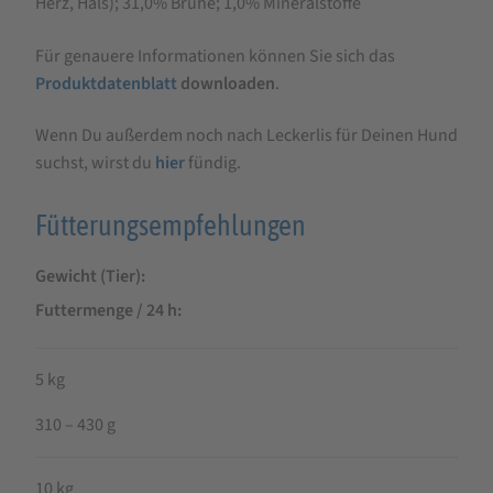
Herz, Hals); 31,0% Brühe; 1,0% Mineralstoffe
Für genauere Informationen können Sie sich das
Produktdatenblatt
downloaden
.
Wenn Du außerdem noch nach Leckerlis für Deinen Hund
suchst, wirst du
hier
fündig.
Fütterungsempfehlungen
Gewicht (Tier)
Futtermenge / 24 h
5 kg
310 – 430 g
10 kg