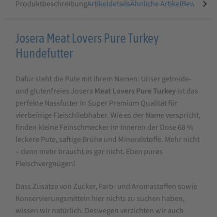
Produktbeschreibung
Artikeldetails
Ähnliche Artikel
Bewertung
Produktbeschreibung
Josera Meat Lovers Pure Turkey
für
Hundefutter
Josera
Dafür steht die Pute mit ihrem Namen: Unser getreide-
Meat
und glutenfreies Josera
Meat Lovers Pure Turkey
ist das
Lovers
perfekte Nassfutter in Super Premium Qualität für
Pure
vierbeinige Fleischliebhaber. Wie es der Name verspricht,
Turkey
finden kleine Feinschmecker im Inneren der Dose 68 %
leckere Pute, saftige Brühe und Mineralstoffe. Mehr nicht
– denn mehr braucht es gar nicht. Eben pures
Fleischvergnügen!
Dass Zusätze von Zucker, Farb- und Aromastoffen sowie
Konservierungsmitteln hier nichts zu suchen haben,
wissen wir natürlich. Deswegen verzichten wir auch