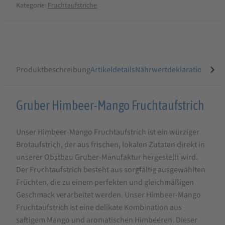
Kategorie:
Fruchtaufstriche
Produktbeschreibung
Artikeldetails
Nährwertdeklaration
Ähnli
Produktbeschreibung
Gruber Himbeer-Mango Fruchtaufstrich
für
Unser Himbeer-Mango Fruchtaufstrich ist ein würziger
Gruber
Brotaufstrich, der aus frischen, lokalen Zutaten direkt in
Himbeer-
unserer Obstbau Gruber-Manufaktur hergestellt wird.
Mango
Der Fruchtaufstrich besteht aus sorgfältig ausgewählten
Fruchtaufstrich
Früchten, die zu einem perfekten und gleichmäßigen
Geschmack verarbeitet werden. Unser Himbeer-Mango
Fruchtaufstrich ist eine delikate Kombination aus
saftigem Mango und aromatischen Himbeeren. Dieser