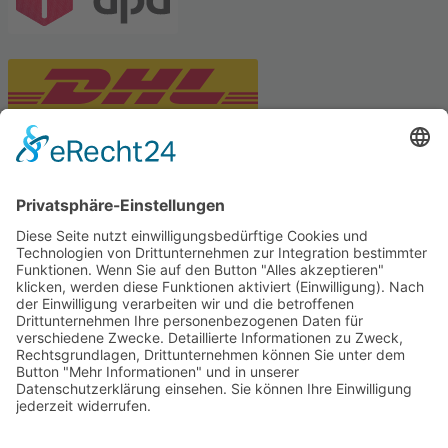
PARTNERSHOPS
Tekal – Textile Lebensqualität
Exklusive moderne & Orientteppiche
Feuerwerk XXL
Pyrotechnik online bestellen
© Stadtmühle Waldenbuch 2026
– Dein zuverlässiger Partner im
Landhandel für hochwertige Futtermittel, Saatgut, Zuchtmittel