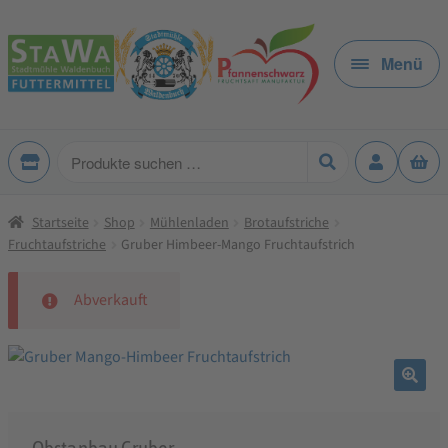
Zur
Zum
Navigation
Inhalt
Menü
springen
springen
Produkte
suchen
Startseite
Shop
Mühlenladen
Brotaufstriche
Fruchtaufstriche
Gruber Himbeer-Mango Fruchtaufstrich
Abverkauft
🔍