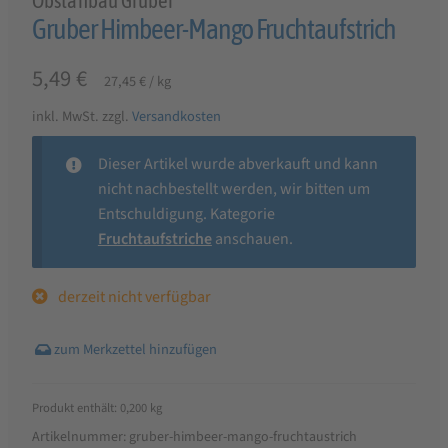
Obstanbau Gruber
Gruber Himbeer-Mango Fruchtaufstrich
5,49
€
27,45
€
/
kg
inkl. MwSt.
zzgl.
Versandkosten
Dieser Artikel wurde abverkauft und kann
nicht nachbestellt werden, wir bitten um
Entschuldigung. Kategorie
Fruchtaufstriche
anschauen.
derzeit nicht verfügbar
Produkt enthält: 0,200
kg
Artikelnummer:
gruber-himbeer-mango-fruchtaustrich