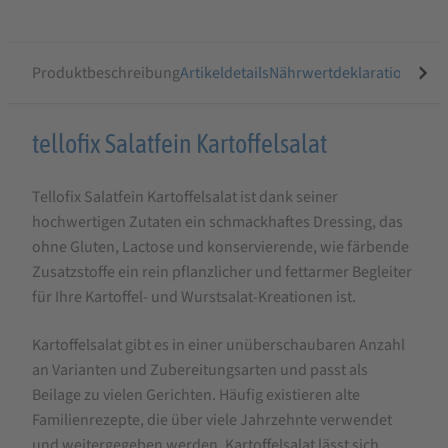
Produktbeschreibung
Artikeldetails
Nährwertdeklaration
Ähnli
Produktbeschreibung
tellofix Salatfein Kartoffelsalat
für
Tellofix Salatfein Kartoffelsalat ist dank seiner
tellofix
hochwertigen Zutaten ein schmackhaftes Dressing, das
Salatfein
ohne Gluten, Lactose und konservierende, wie färbende
Kartoffelsalat,
Zusatzstoffe ein rein pflanzlicher und fettarmer Begleiter
350
für Ihre Kartoffel- und Wurstsalat-Kreationen ist.
g
Kartoffelsalat gibt es in einer unüberschaubaren Anzahl
an Varianten und Zubereitungsarten und passt als
Beilage zu vielen Gerichten. Häufig existieren alte
Familienrezepte, die über viele Jahrzehnte verwendet
und weitergegeben werden. Kartoffelsalat lässt sich