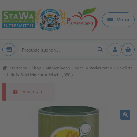
Zur
Zum
Navigation
Inhalt
Menü
springen
springen
Produkte
suchen
Startseite
Shop
Mühlenladen
Koch- & Backzutaten
Gewürze
tellofix Salatfein Kartoffelsalat, 350 g
Abverkauft
🔍