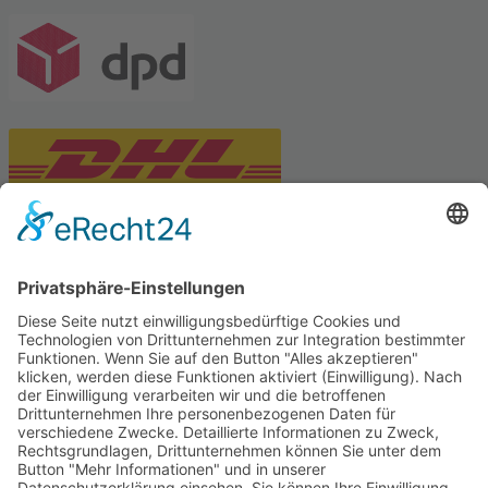
PARTNERSHOPS
Tekal – Textile Lebensqualität
Exklusive moderne & Orientteppiche
Feuerwerk XXL
Pyrotechnik online bestellen