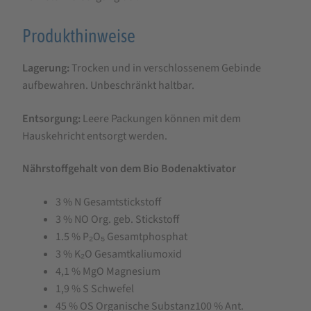
Produkthinweise
Lagerung:
Trocken und in verschlossenem Gebinde
aufbewahren. Unbeschränkt haltbar.
Entsorgung:
Leere Packungen können mit dem
Hauskehricht entsorgt werden.
Nährstoffgehalt von dem Bio Bodenaktivator
3 % N Gesamtstickstoff
3 % NO Org. geb. Stickstoff
1.5 % P₂O₅ Gesamtphosphat
3 % K₂O Gesamtkaliumoxid
4,1 % MgO Magnesium
1,9 % S Schwefel
45 % OS Organische Substanz100 % Ant.