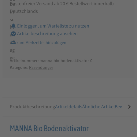
Kostenfreier Versand ab 20 € Bestellwert innerhalb
Deutschlands
Einloggen, um Warteliste zu nutzen
Artikelbeschreibung ansehen
Artikelnummer:
manna-bio-bodenaktivator-0
Kategorie:
Rasendünger
Produktbeschreibung
Artikeldetails
Ähnliche Artikel
Bewertung
Produktbeschreibung
MANNA Bio Bodenaktivator