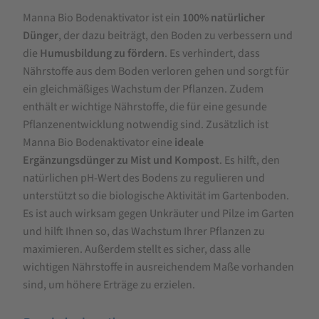
für
Manna Bio Bodenaktivator ist ein
100% natürlicher
MANNA
Dünger
, der dazu beiträgt, den Boden zu verbessern und
Bio
die
Humusbildung zu fördern
. Es verhindert, dass
Bodenaktivator
Nährstoffe aus dem Boden verloren gehen und sorgt für
ein gleichmäßiges Wachstum der Pflanzen. Zudem
enthält er wichtige Nährstoffe, die für eine gesunde
Pflanzenentwicklung notwendig sind. Zusätzlich ist
Manna Bio Bodenaktivator eine
ideale
Ergänzungsdünger zu Mist und Kompost
. Es hilft, den
natürlichen pH-Wert des Bodens zu regulieren und
unterstützt so die biologische Aktivität im Gartenboden.
Es ist auch wirksam gegen Unkräuter und Pilze im Garten
und hilft Ihnen so, das Wachstum Ihrer Pflanzen zu
maximieren. Außerdem stellt es sicher, dass alle
wichtigen Nährstoffe in ausreichendem Maße vorhanden
sind, um höhere Erträge zu erzielen.