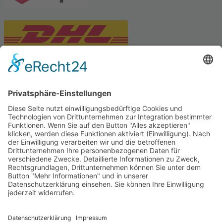
PARTNERSHOPS
Tekal – Textile Lebensqualität
Exklusive moderne & Orientteppiche
Feuerwerk XXL
Pyrotechnik online bestellen
© Stadtmühle Waldenbuch 2026
– Dein zuverlässiger Partner im
Landhandel für hochwertige Futtermittel, Saatgut, Zuchtmittel