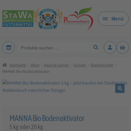
Zur
Zum
Navigation
Inhalt
Menü
springen
springen
Produkte
suchen
Startseite
Shop
Haus & Garten
Dünger
Rasendünger
MANNA Bio Bodenaktivator
🔍
MANNA Bio Bodenaktivator
5 kg oder 20 kg