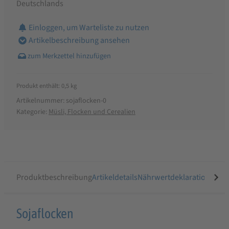
Deutschlands
Einloggen, um Warteliste zu nutzen
Artikelbeschreibung ansehen
Produkt enthält: 0,5
kg
Artikelnummer:
sojaflocken-0
Kategorie:
Müsli, Flocken und Cerealien
Produktbeschreibung
Artikeldetails
Nährwertdeklaration
Ähnli
Produktbeschreibung
Sojaflocken
für