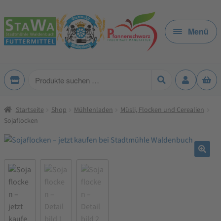
Zur
Zum
Navigation
Inhalt
Menü
springen
springen
Produkte
suchen
Startseite
Shop
Mühlenladen
Müsli, Flocken und Cerealien
Sojaflocken
🔍