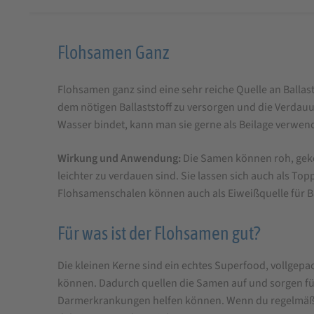
Produktbeschreibung
Flohsamen Ganz
für
Flohsamen ganz sind eine sehr reiche Quelle an Balla
Flohsamen
dem nötigen Ballaststoff zu versorgen und die Verdau
Ganz
Wasser bindet, kann man sie gerne als Beilage verwen
Wirkung und Anwendung:
Die Samen können roh, gekei
leichter zu verdauen sind. Sie lassen sich auch als T
Flohsamenschalen können auch als Eiweißquelle für
Für was ist der Flohsamen gut?
Die kleinen Kerne sind ein echtes Superfood, vollgepac
können. Dadurch quellen die Samen auf und sorgen fü
Darmerkrankungen helfen können. Wenn du regelmäßig 