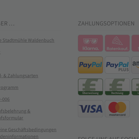
BER …
ZAHLUNGSOPTIONEN
ie Stadtmühle Waldenbuch
t
- & Zahlungsarten
rogramm
-006
ufsbelehrung &
ufsformular
eine Geschäftsbedingungen
ndeninformationen