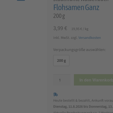
🔍
Flohsamen Ganz
200 g
3,99
€
19,95
€
/
kg
inkl. MwSt.
zzgl.
Versandkosten
Verpackungsgröße auswählen:
200 g
Flohsamen
In den Warenkor
Ganz
Menge
Heute bestellt & bezahlt, Ankunft vorau
Dienstag, 11.8.2026 bis Donnerstag, 13
Aktuelle Bearbeitungszeit ca. 2 Werkta