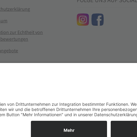
FOLGE UNS AUF SOCIA
chutzerklärung
sum
tion zur Echtheit von
bewertungen
nangebote
g widerrufen
er im Landhandel für hochwertige Futtermittel, Saatgut, Zuchtmitt
se entsprechen dem bisherigen Preis in diesem Online-Shop.