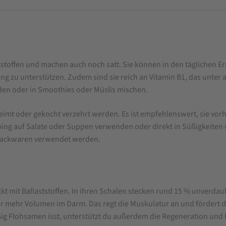
ststoffen und machen auch noch satt. Sie können in den täglichen
ung zu unterstützen. Zudem sind sie reich an Vitamin B1, das unte
den oder in Smoothies oder Müslis mischen.
mt oder gekocht verzehrt werden. Es ist empfehlenswert, sie vorh
opping auf Salate oder Suppen verwenden oder direkt in Süßigkeit
 Backwaren verwendet werden.
kt mit Ballaststoffen. In ihren Schalen stecken rund 15 % unverdauli
r mehr Volumen im Darm. Das regt die Muskulatur an und fördert d
Flohsamen isst, unterstützt du außerdem die Regeneration und En