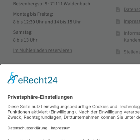
Betzenbergstr. 8 · 71111 Waldenbuch
Datens
Montag bis Freitag:
Impres
8 bis 12:30 Uhr und 14 bis 18 Uhr
Samstag:
Informa
Kunden
8 bis 13 Uhr
Im Mühlenladen reservieren
Stelle
Vertra
© Stadtmühle Waldenbuch 2026
– Dein zuverlässiger Partn
Alle Preise inkl. der gesetzlichen MwSt.
Die durchgestrichenen Prei