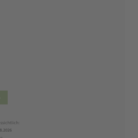
b
ssichtlich:
.8.2026
ge