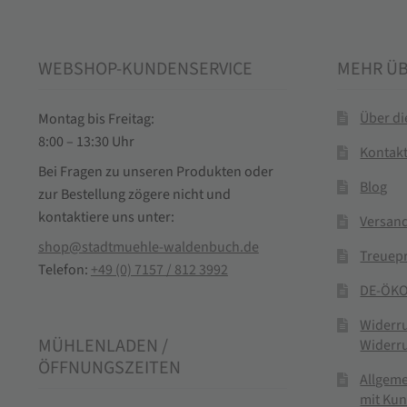
WEBSHOP-KUNDENSERVICE
MEHR Ü
Über d
Montag bis Freitag:
8:00 – 13:30 Uhr
Kontak
Bei Fragen zu unseren Produkten oder
Blog
zur Bestellung zögere nicht und
kontaktiere uns unter:
Versand
shop@stadtmuehle-waldenbuch.de
Treuep
Telefon:
+49 (0) 7157 / 812 3992
DE-ÖKO
Widerr
MÜHLENLADEN /
Widerr
ÖFFNUNGSZEITEN
Allgem
mit Ku