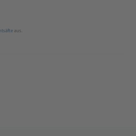
htsäfte
aus.