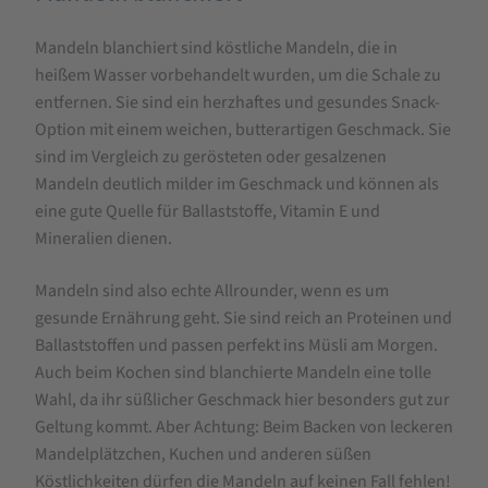
für
Mandeln blanchiert sind köstliche Mandeln, die in
Mandeln
heißem Wasser vorbehandelt wurden, um die Schale zu
blanchiert
entfernen. Sie sind ein herzhaftes und gesundes Snack-
Option mit einem weichen, butterartigen Geschmack. Sie
sind im Vergleich zu gerösteten oder gesalzenen
Mandeln deutlich milder im Geschmack und können als
eine gute Quelle für Ballaststoffe, Vitamin E und
Mineralien dienen.
Mandeln sind also echte Allrounder, wenn es um
gesunde Ernährung geht. Sie sind reich an Proteinen und
Ballaststoffen und passen perfekt ins Müsli am Morgen.
Auch beim Kochen sind blanchierte Mandeln eine tolle
Wahl, da ihr süßlicher Geschmack hier besonders gut zur
Geltung kommt. Aber Achtung: Beim Backen von leckeren
Mandelplätzchen, Kuchen und anderen süßen
Köstlichkeiten dürfen die Mandeln auf keinen Fall fehlen!