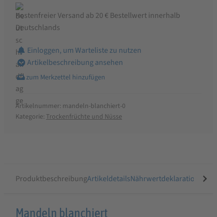
Kostenfreier Versand ab 20 € Bestellwert innerhalb
Deutschlands
Einloggen, um Warteliste zu nutzen
Artikelbeschreibung ansehen
Artikelnummer:
mandeln-blanchiert-0
Kategorie:
Trockenfrüchte und Nüsse
Produktbeschreibung
Artikeldetails
Nährwertdeklaration
Ähnli
Produktbeschreibung
Mandeln blanchiert