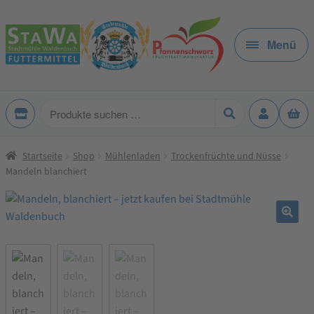
Zur
Zum
Navigation
Inhalt
Menü
springen
springen
Produkte
suchen
Startseite
Shop
Mühlenladen
Trockenfrüchte und Nüsse
Mandeln blanchiert
🔍