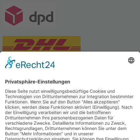
PARTNERSHOPS
Tekal – Textile Lebensqualität
Exklusive moderne & Orientteppiche
Feuerwerk XXL
Pyrotechnik online bestellen