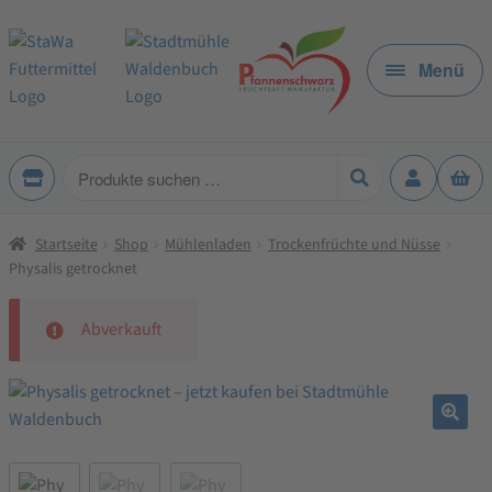
Zur
Zum
Navigation
Inhalt
Menü
springen
springen
Produkte
suchen
Startseite
Shop
Mühlenladen
Trockenfrüchte und Nüsse
Physalis getrocknet
Abverkauft
🔍