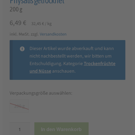
Physalis getrocknet
200 g
6,49
€
32,45
€
/
kg
inkl. MwSt.
zzgl.
Versandkosten
Dieser Artikel wurde abverkauft und kann
nicht nachbestellt werden, wir bitten um
Entschuldigung. Kategorie
Trockenfrüchte
und Nüsse
anschauen.
Verpackungsgröße auswählen:
200 g
Physalis
In den Warenkorb
getrocknet