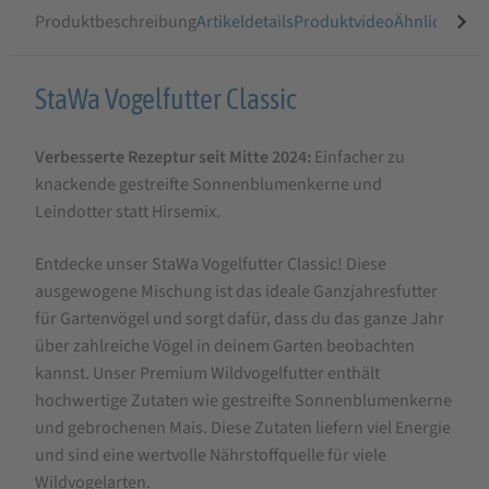
Produktbeschreibung
Artikeldetails
Produktvideo
Ähnliche Arti
Produktbeschreibung
StaWa Vogelfutter Classic
für
Verbesserte Rezeptur seit Mitte 2024:
Einfacher zu
StaWa
knackende gestreifte Sonnenblumenkerne und
Vogelfutter
Leindotter statt Hirsemix.
Classic
Entdecke unser StaWa Vogelfutter Classic! Diese
ausgewogene Mischung ist das ideale Ganzjahresfutter
für Gartenvögel und sorgt dafür, dass du das ganze Jahr
über zahlreiche Vögel in deinem Garten beobachten
kannst. Unser Premium Wildvogelfutter enthält
hochwertige Zutaten wie gestreifte Sonnenblumenkerne
und gebrochenen Mais. Diese Zutaten liefern viel Energie
und sind eine wertvolle Nährstoffquelle für viele
Wildvogelarten.