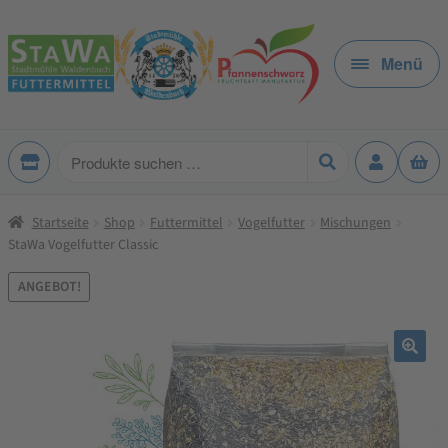
Zur
Zum
Navigation
Inhalt
Menü
springen
springen
Produkte
suchen
Startseite
Shop
Futtermittel
Vogelfutter
Mischungen
StaWa Vogelfutter Classic
ANGEBOT!
🔍