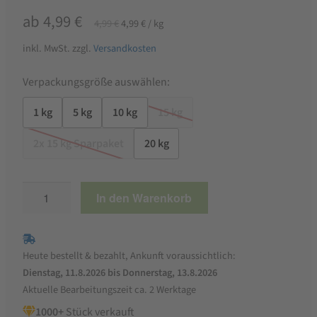
Ursprünglicher
Aktueller
ab
4,99
€
4,99
€
4,99
€
/
kg
Preis
Preis
inkl. MwSt.
zzgl.
Versandkosten
war:
ist:
4,99 €
4,99 €.
Verpackungsgröße auswählen:
1 kg
5 kg
10 kg
15 kg
2x 15 kg Sparpaket
20 kg
StaWa
In den Warenkorb
Vogelfutter
Classic
Menge
Heute bestellt & bezahlt, Ankunft voraussichtlich:
Dienstag, 11.8.2026 bis Donnerstag, 13.8.2026
Aktuelle Bearbeitungszeit ca. 2 Werktage
1000+
Stück verkauft