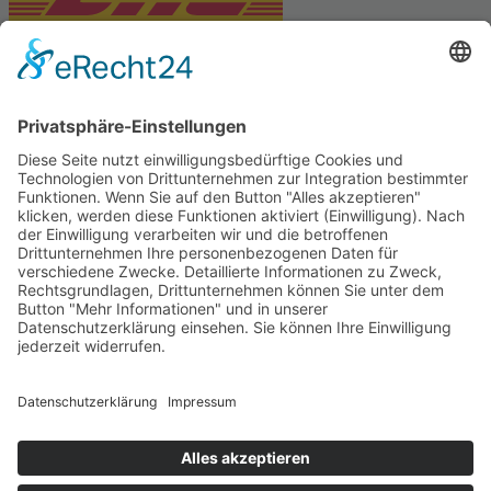
PARTNERSHOPS
Tekal – Textile Lebensqualität
Exklusive moderne & Orientteppiche
Feuerwerk XXL
Pyrotechnik online bestellen
© Stadtmühle Waldenbuch 2026
– Dein zuverlässiger Partner im
Landhandel für hochwertige Futtermittel, Saatgut, Zuchtmittel
und Mühlenprodukte ·
Cookie-Einstellungen
Alle Preise inkl. der gesetzlichen MwSt.
Die durchgestrichenen Preise entsprechen dem bisherigen Preis in