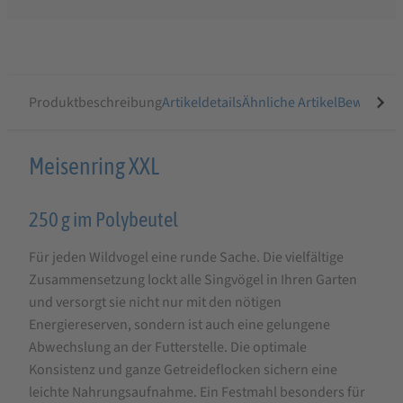
Produktbeschreibung
Artikeldetails
Ähnliche Artikel
Bewertung
Produktbeschreibung
Meisenring XXL
für
250 g im Polybeutel
Erdtmanns
Meisenring
Für jeden Wildvogel eine runde Sache. Die vielfältige
XXL
Zusammensetzung lockt alle Singvögel in Ihren Garten
und versorgt sie nicht nur mit den nötigen
Energiereserven, sondern ist auch eine gelungene
Abwechslung an der Futterstelle. Die optimale
Konsistenz und ganze Getreideflocken sichern eine
leichte Nahrungsaufnahme. Ein Festmahl besonders für