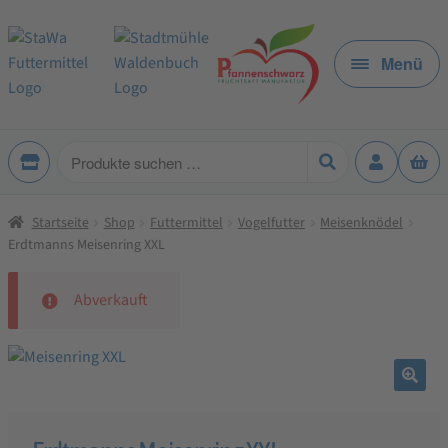
Zur
Zum
Navigation
Inhalt
Menü
springen
springen
Produkte
suchen
Startseite
Shop
Futtermittel
Vogelfutter
Meisenknödel
Erdtmanns Meisenring XXL
Abverkauft
🔍