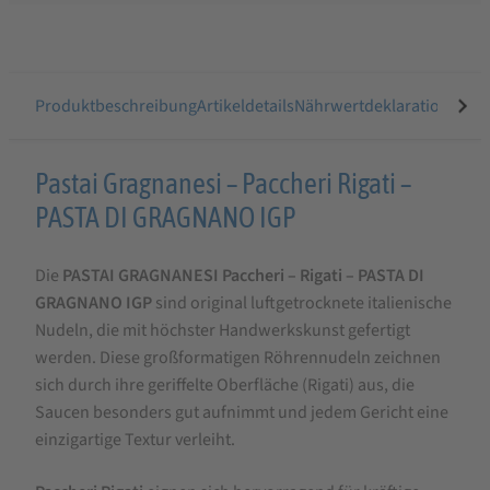
Produktbeschreibung
Artikeldetails
Nährwertdeklaration
Ähnli
Produktbeschreibung
Pastai Gragnanesi – Paccheri Rigati –
für
PASTA DI GRAGNANO IGP
Paccheri
Die
PASTAI GRAGNANESI Paccheri – Rigati – PASTA DI
Rigati
GRAGNANO IGP
sind original luftgetrocknete italienische
500
Nudeln, die mit höchster Handwerkskunst gefertigt
g
werden. Diese großformatigen Röhrennudeln zeichnen
PASTA
sich durch ihre geriffelte Oberfläche (Rigati) aus, die
Saucen besonders gut aufnimmt und jedem Gericht eine
DI
einzigartige Textur verleiht.
GRAGNANO
IGP