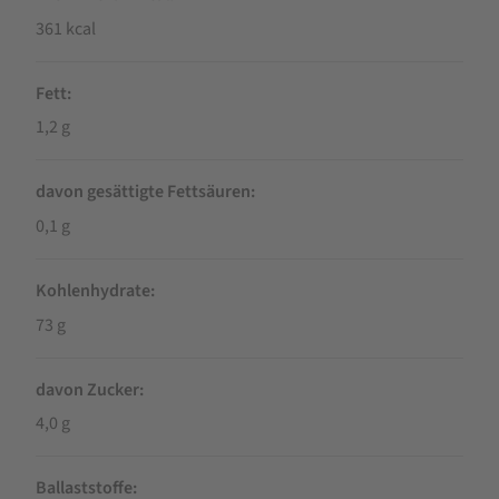
361 kcal
Fett
1,2 g
davon gesättigte Fettsäuren
0,1 g
Kohlenhydrate
73 g
davon Zucker
4,0 g
Ballaststoffe