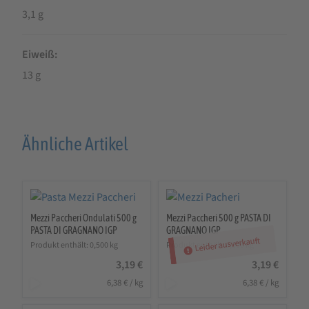
3,1 g
Eiweiß
13 g
Ähnliche Artikel
Mezzi Paccheri Ondulati 500 g
Mezzi Paccheri 500 g PASTA DI
PASTA DI GRAGNANO IGP
GRAGNANO IGP
Leider ausverkauft
Produkt enthält: 0,500
kg
Produkt enthält: 0,500
kg
3,19
€
3,19
€
6,38
€
/
kg
6,38
€
/
kg