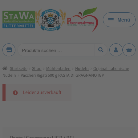
Zur
Zum
Navigation
Inhalt
Menü
springen
springen
Produkte
suchen
Startseite
Shop
Mühlenladen
Nudeln
Original italienische
Nudeln
Paccheri Rigati 500 g PASTA DI GRAGNANO IGP
Leider ausverkauft