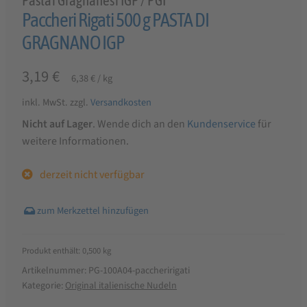
Pastai Gragnanesi IGP / PGI
Paccheri Rigati 500 g PASTA DI
GRAGNANO IGP
3,19
€
6,38
€
/
kg
inkl. MwSt.
zzgl.
Versandkosten
Nicht auf Lager
. Wende dich an den
Kundenservice
für
weitere Informationen.
derzeit nicht verfügbar
Produkt enthält: 0,500
kg
Artikelnummer:
PG-100A04-paccheririgati
Kategorie:
Original italienische Nudeln