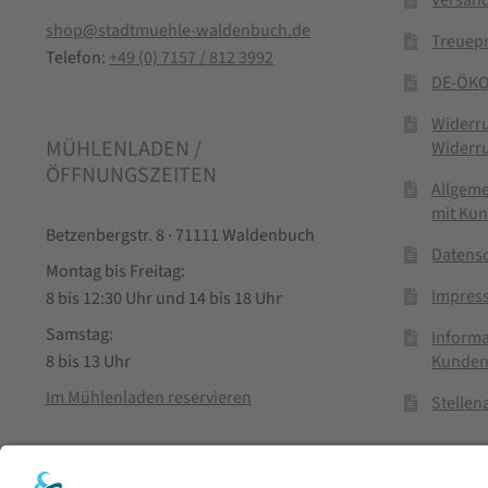
shop@stadtmuehle-waldenbuch.de
Treuep
Telefon:
+49 (0) 7157 / 812 3992
DE-ÖKO
Widerr
MÜHLENLADEN /
Widerr
ÖFFNUNGSZEITEN
Allgem
mit Ku
Betzenbergstr. 8 · 71111 Waldenbuch
Datens
Montag bis Freitag:
Impres
8 bis 12:30 Uhr und 14 bis 18 Uhr
Samstag:
Informa
Kunden
8 bis 13 Uhr
Im Mühlenladen reservieren
Stelle