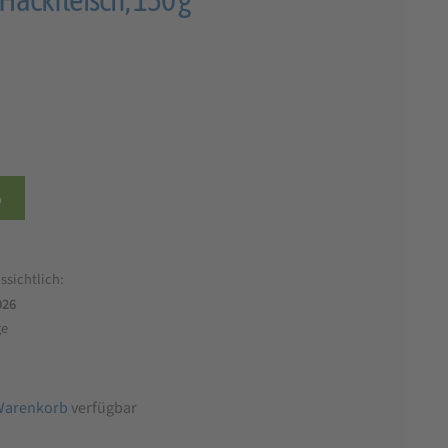
b
ssichtlich:
026
ge
Warenkorb
verfügbar