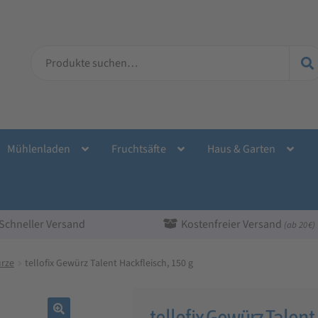
Suche
nach:
Mühlenladen
Fruchtsäfte
Haus & Garten
Schneller Versand
Kostenfreier Versand
(ab 20 €)
rze
tellofix Gewürz Talent Hackfleisch, 150 g
tellofix Gewürz Talent