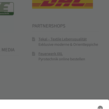
PARTNERSHOPS
Tekal – Textile Lebensqualität
Exklusive moderne & Orientteppiche
L MEDIA
Feuerwerk XXL
Pyrotechnik online bestellen