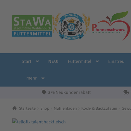
Zur
Zum
Navigation
Inhalt
springen
springen
Start
NEU!
Futtermittel
Einstreu
mehr
3 % Neukundenrabatt
Startseite
Shop
Mühlenladen
Koch- & Backzutaten
Gewü