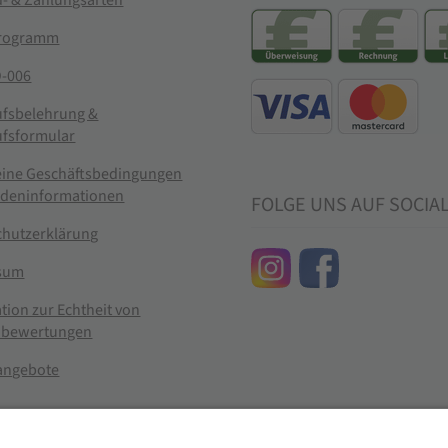
rogramm
-006
ufsbelehrung &
ufsformular
eine Geschäftsbedingungen
ndeninformationen
FOLGE UNS AUF SOCIA
chutzerklärung
sum
tion zur Echtheit von
bewertungen
nangebote