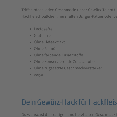
für
Trifft einfach jeden Geschmack: unser Gewürz Talent f
tellofix
Hackfleischbällchen, herzhaften Burger-Patties oder v
Gewürz
Talent
Lactosefrei
Hackfleisch,
Glutenfrei
Ohne Hefeextrakt
150
Ohne Palmöl
g
Ohne färbende Zusatzstoffe
Ohne konservierende Zusatzstoffe
Ohne zugesetzte Geschmackverstärker
vegan
Dein Gewürz-Hack für Hackflei
Du wünschst dir kräftigen und herzhaften Geschmack fü