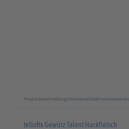
Produktbeschreibung
Artikeldetails
Nährwertdeklarati
Produktbeschreibung
tellofix Gewürz Talent Hackfleisch