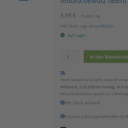
🔍
3,99
€
26,60
€
/
kg
inkl. MwSt.
zzgl.
Versandkosten
auf Lager
tellofix
In den Warenkor
Gewürz
Talent
Hackfleisch,
Heute bestellt & bezahlt, Ankunft vorau
150
Mittwoch, 12.8.2026 bis Freitag, 14.8.2
g
Aktuelle Bearbeitungszeit ca. 2 Werkta
Menge
10+
Stück verkauft
Express-Zahlungsmethoden im