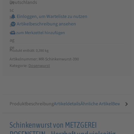
Deutschlands
Einloggen, um Warteliste zu nutzen
Artikelbeschreibung ansehen
Produkt enthält: 0,390
kg
Artikelnummer:
MR-Schinkenwurst-390
Kategorie:
Dosenwurst
Produktbeschreibung
Artikeldetails
Ähnliche Artikel
Bewertung
Produktbeschreibung
Schinkenwurst von METZGEREI
für