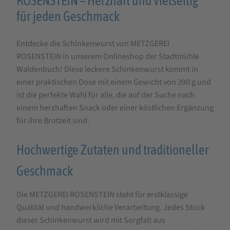
ROSENSTEIN – Herzhaft und vielseitig
METZGEREI
für jeden Geschmack
ROSENSTEIN
Entdecke die Schinkenwurst von METZGEREI
Schinkenwurst
ROSENSTEIN in unserem Onlineshop der Stadtmühle
390
Waldenbuch! Diese leckere Schinkenwurst kommt in
g
einer praktischen Dose mit einem Gewicht von 390 g und
ist die perfekte Wahl für alle, die auf der Suche nach
einem herzhaften Snack oder einer köstlichen Ergänzung
für ihre Brotzeit sind.
Hochwertige Zutaten und traditioneller
Geschmack
Die METZGEREI ROSENSTEIN steht für erstklassige
Qualität und handwerkliche Verarbeitung. Jedes Stück
dieser Schinkenwurst wird mit Sorgfalt aus