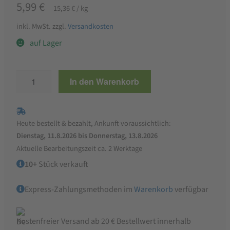
5,99
€
15,36
€
/
kg
inkl. MwSt.
zzgl.
Versandkosten
auf Lager
METZGEREI
In den Warenkorb
ROSENSTEIN
Schinkenwurst
390
Heute bestellt & bezahlt, Ankunft voraussichtlich:
g
Dienstag, 11.8.2026 bis Donnerstag, 13.8.2026
Menge
Aktuelle Bearbeitungszeit ca. 2 Werktage
10+
Stück verkauft
Express-Zahlungsmethoden im
Warenkorb
verfügbar
Kostenfreier Versand ab 20 € Bestellwert innerhalb