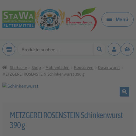
Zur
Zum
Navigation
Inhalt
Menü
springen
springen
Produkte
suchen
Startseite
Shop
Mühlenladen
Konserven
Dosenwurst
METZGEREI ROSENSTEIN Schinkenwurst 390 g
🔍
METZGEREI ROSENSTEIN Schinkenwurst
390 g