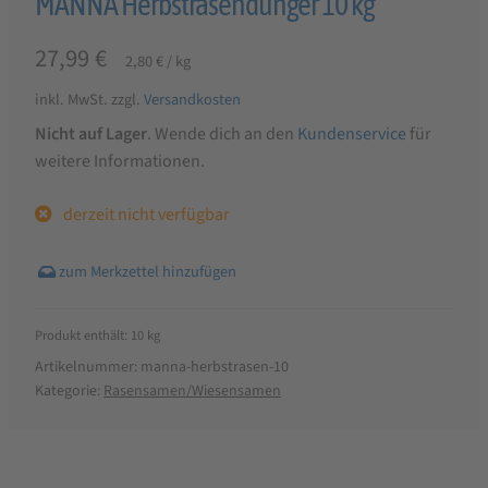
MANNA Herbstrasendünger 10 kg
27,99
€
2,80
€
/
kg
inkl. MwSt.
zzgl.
Versandkosten
Nicht auf Lager
. Wende dich an den
Kundenservice
für
weitere Informationen.
derzeit nicht verfügbar
Produkt enthält: 10
kg
Artikelnummer:
manna-herbstrasen-10
Kategorie:
Rasensamen/Wiesensamen