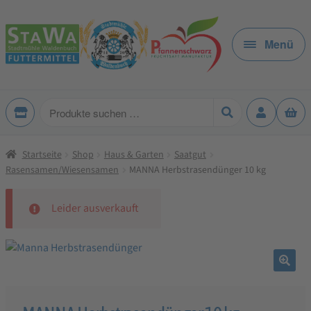
Zur
Zum
Navigation
Inhalt
Menü
springen
springen
Produkte
suchen
Startseite
Shop
Haus & Garten
Saatgut
Rasensamen/Wiesensamen
MANNA Herbstrasendünger 10 kg
Leider ausverkauft
🔍