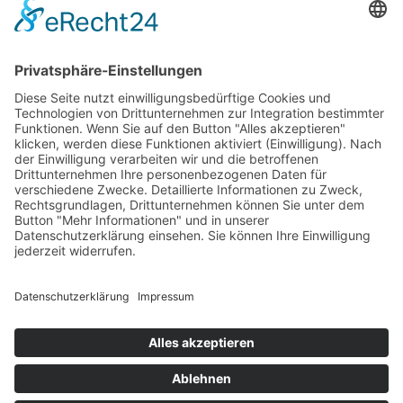
PARTNERSHOPS
Tekal – Textile Lebensqualität
Exklusive moderne & Orientteppiche
Feuerwerk XXL
Pyrotechnik online bestellen
© Stadtmühle Waldenbuch 2026
– Dein zuverlässiger Partner im
Landhandel für hochwertige Futtermittel, Saatgut, Zuchtmittel
und Mühlenprodukte ·
Cookie-Einstellungen
Alle Preise inkl. der gesetzlichen MwSt.
Die durchgestrichenen Preise entsprechen dem bisherigen Preis in
diesem Online-Shop.