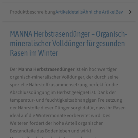
Produktbeschreibung
Artikeldetails
Ähnliche Artikel
Bewertung
Produktbeschreibung
MANNA Herbstrasendünger – Organisch-
für
mineralischer Volldünger für gesunden
MANNA
Rasen im Winter
Herbstrasendünger
Der
Manna Herbstrasendünger
ist ein hochwertiger
10
organisch-mineralischer Volldünger, der durch seine
kg
spezielle Nährstoffzusammensetzung perfekt für die
Abschlussdüngung im Herbst geeignet ist. Dank der
temperatur- und feuchtigkeitsabhängigen Freisetzung
der Nährstoffe dieser Dünger sorgt dafür, dass Ihr Rasen
ideal auf die Wintermonate vorbereitet wird. Des
Weiteren fördert der hohe Anteil organischer
Bestandteile das Bodenleben und wirkt