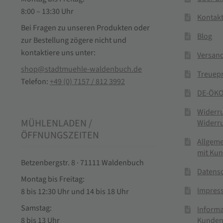
8:00 – 13:30 Uhr
Kontak
Bei Fragen zu unseren Produkten oder
Blog
zur Bestellung zögere nicht und
kontaktiere uns unter:
Versand
shop@stadtmuehle-waldenbuch.de
Treuep
Telefon:
+49 (0) 7157 / 812 3992
DE-ÖKO
Widerr
MÜHLENLADEN /
Widerr
ÖFFNUNGSZEITEN
Allgem
mit Ku
Betzenbergstr. 8 · 71111 Waldenbuch
Datens
Montag bis Freitag:
Impres
8 bis 12:30 Uhr und 14 bis 18 Uhr
Samstag:
Informa
Kunden
8 bis 13 Uhr