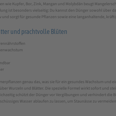
 wie Kupfer, Bor, Zink, Mangan und Molybdän beugt Mangelerschei
dung ist besonders vielseitig: Du kannst den Dünger sowohl über da
und sorgt für gesunde Pflanzen sowie eine langanhaltende, kräftig
tter und prachtvolle Blüten
rennährstoffen
anzenwachstum
endbar
ser
erpflanzen genau das, was sie für ein gesundes Wachstum und eine
ber Wurzeln und Blätter. Die spezielle Formel wirkt sofort und steig
ichzeitig schützt der Dünger vor Vergilbungen und verhindert die B
schüssiges Wasser ablaufen zu lassen, um Staunässe zu vermeide