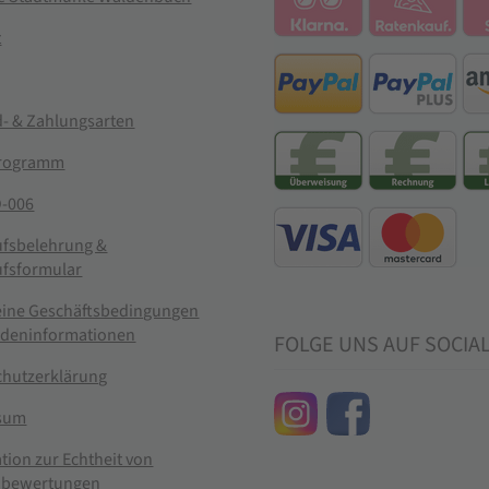
t
- & Zahlungsarten
rogramm
-006
ufsbelehrung &
ufsformular
eine Geschäftsbedingungen
ndeninformationen
FOLGE UNS AUF SOCIA
chutzerklärung
sum
tion zur Echtheit von
bewertungen