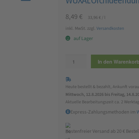
🔍
8,49
€
33,96
€
/
l
inkl. MwSt.
zzgl.
Versandkosten
auf Lager
WUXAL
In den Warenkor
Orchideendünger
250
ml
Heute bestellt & bezahlt, Ankunft vorau
Menge
Mittwoch, 12.8.2026 bis Freitag, 14.8.2
Aktuelle Bearbeitungszeit ca. 2 Werkta
Express-Zahlungsmethoden im
Kostenfreier Versand ab 20 € Beste