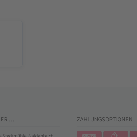
BER …
ZAHLUNGSOPTIONEN
ie Stadtmühle Waldenbuch