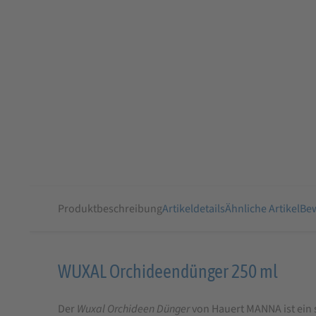
Produktbeschreibung
Artikeldetails
Ähnliche Artikel
Bew
Produktbeschreibung
WUXAL Orchideendünger 250 ml
für
Der
Wuxal Orchideen Dünger
von Hauert MANNA ist ein s
WUXAL