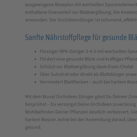
ausgewogene Rezeptur mit wertvollen Spurenelementen
Orchideendünger
enthaltene Eisenanteil vor Blattvergilbung. Die Anwen
250
anwenden. Der Orchideendünger ist schonend, effektiv 
ml
Sanfte Nährstoffpflege für gesunde Blä
Flüssiger NPK-Dünger 3-4-5 mit wertvollen Spu
Fördert eine gesunde Blüte und kräftiges Pfl
Schützt vor Blattvergilbung dank Eisen-Chelat
Über Substrat oder direkt als Blattdünger anw
Vermindert Blattflecken – auch bei hartem Was
Mit dem Wuxal Orchideen Dünger gibst Du Deinen Zimm
besprühst – Du versorgst Deine Orchideen zuverlässig ü
Wohlbefinden Deiner Pflanzen deutlich verbessert. Gle
hartem Wasser. Achte bei der Anwendung darauf, über
gesund.