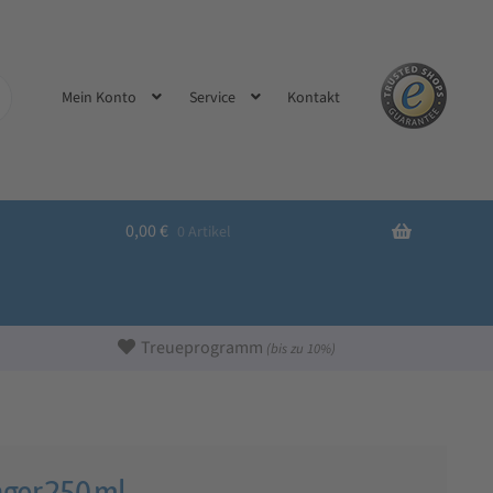
Kontakt
Mein Konto
Service
0,00
€
0 Artikel
Treueprogramm
(bis zu 10%)
ger 250 ml