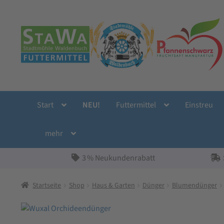
Zur
Zum
Navigation
Inhalt
springen
springen
Start
NEU!
Futtermittel
Einstreu
mehr
3 % Neukundenrabatt
Startseite
Shop
Haus & Garten
Dünger
Blumendünger