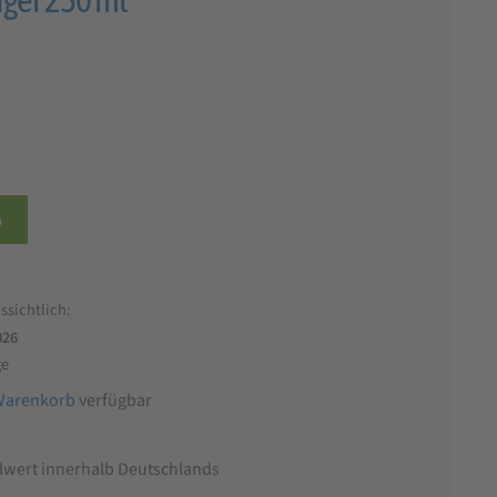
b
ssichtlich:
026
ge
Warenkorb
verfügbar
llwert innerhalb Deutschlands