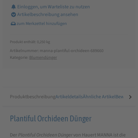
Einloggen, um Warteliste zu nutzen
Artikelbeschreibung ansehen
Produkt enthält: 0,250
kg
Artikelnummer:
manna-plantiful-orchideen-689660
Kategorie:
Blumendünger
Produktbeschreibung
Artikeldetails
Ähnliche Artikel
Bewertung
Produktbeschreibung
Plantiful Orchideen Dünger
für
Der
Plantiful Orchideen Dünger
von Hauert MANNA ist die
PLANTIFUL