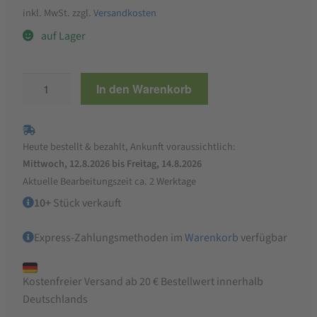
inkl. MwSt.
zzgl.
Versandkosten
auf Lager
PLANTIFUL
In den Warenkorb
Orchideen
Dünger
250
Heute bestellt & bezahlt, Ankunft voraussichtlich:
g
Mittwoch, 12.8.2026 bis Freitag, 14.8.2026
Menge
Aktuelle Bearbeitungszeit ca. 2 Werktage
10+
Stück verkauft
Express-Zahlungsmethoden im
Warenkorb
verfügbar
Kostenfreier Versand ab 20 € Bestellwert innerhalb
Deutschlands