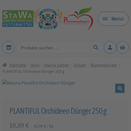
Zur
Zum
Navigation
Inhalt
Menü
springen
springen
Produkte
suchen
Startseite
Shop
Haus & Garten
Dünger
Blumendünger
PLANTIFUL Orchideen Dünger 250 g
🔍
PLANTIFUL Orchideen Dünger 250 g
10,99
€
43,96
€
/
kg