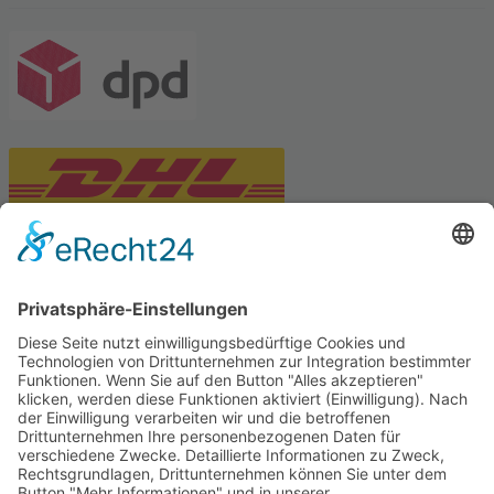
PARTNERSHOPS
Tekal – Textile Lebensqualität
Exklusive moderne & Orientteppiche
Feuerwerk XXL
Pyrotechnik online bestellen