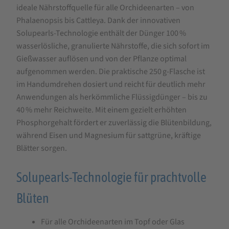
ideale Nährstoffquelle für alle Orchideenarten – von
Orchideen
Phalaenopsis bis Cattleya. Dank der innovativen
Dünger
Solupearls-Technologie enthält der Dünger 100 %
250
wasserlösliche, granulierte Nährstoffe, die sich sofort im
Gießwasser auflösen und von der Pflanze optimal
g
aufgenommen werden. Die praktische 250 g-Flasche ist
im Handumdrehen dosiert und reicht für deutlich mehr
Anwendungen als herkömmliche Flüssigdünger – bis zu
40 % mehr Reichweite. Mit einem gezielt erhöhten
Phosphorgehalt fördert er zuverlässig die Blütenbildung,
während Eisen und Magnesium für sattgrüne, kräftige
Blätter sorgen.
Solupearls-Technologie für prachtvolle
Blüten
Für alle Orchideenarten im Topf oder Glas