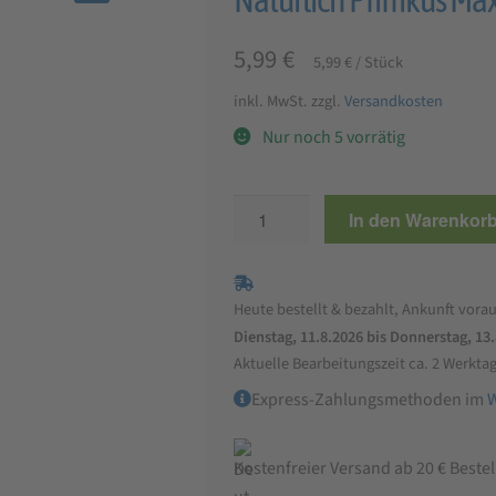
🔍
5,99
€
5,99
€
/
Stück
inkl. MwSt.
zzgl.
Versandkosten
Nur noch 5 vorrätig
Natürlich
In den Warenkor
Pfiffikus
Maxi-
Futterstange
Heute bestellt & bezahlt, Ankunft vorau
1
Dienstag, 11.8.2026 bis Donnerstag, 13
Stück
Aktuelle Bearbeitungszeit ca. 2 Werkta
Menge
Express-Zahlungsmethoden im
Kostenfreier Versand ab 20 € Beste