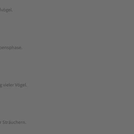
dvögel.
Lebensphase.
 vieler Vögel.
r Sträuchern.