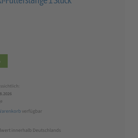
b
ssichtlich:
.8.2026
ge
Warenkorb
verfügbar
llwert innerhalb Deutschlands