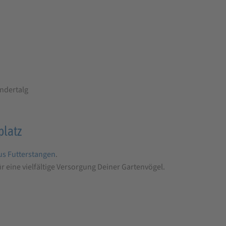
indertalg
platz
kus Futterstangen
.
r eine vielfältige Versorgung Deiner Gartenvögel.