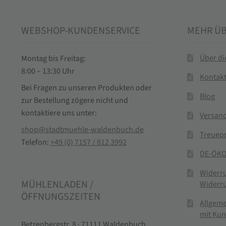
WEBSHOP-KUNDENSERVICE
MEHR Ü
Über d
Montag bis Freitag:
8:00 – 13:30 Uhr
Kontak
Bei Fragen zu unseren Produkten oder
Blog
zur Bestellung zögere nicht und
kontaktiere uns unter:
Versand
shop@stadtmuehle-waldenbuch.de
Treuep
Telefon:
+49 (0) 7157 / 812 3992
DE-ÖKO
Widerr
MÜHLENLADEN /
Widerr
ÖFFNUNGSZEITEN
Allgem
mit Ku
Betzenbergstr. 8 · 71111 Waldenbuch