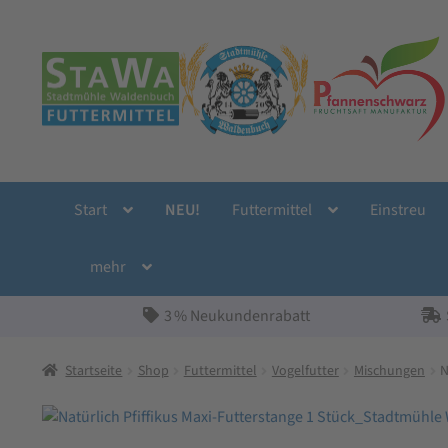
Zur
Zum
Navigation
Inhalt
springen
springen
Start
NEU!
Futtermittel
Einstreu
mehr
3 % Neukundenrabatt
Startseite
Shop
Futtermittel
Vogelfutter
Mischungen
N