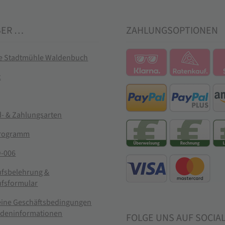
BER …
ZAHLUNGSOPTIONEN
ie Stadtmühle Waldenbuch
t
- & Zahlungsarten
rogramm
-006
ufsbelehrung &
ufsformular
eine Geschäftsbedingungen
ndeninformationen
FOLGE UNS AUF SOCIA