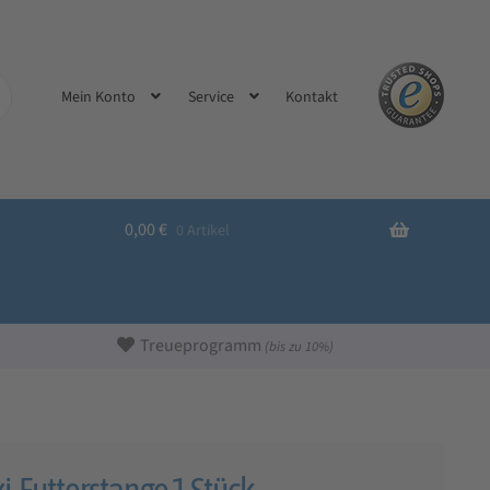
Kontakt
Mein Konto
Service
0,00
€
0 Artikel
Treueprogramm
(bis zu 10%)
xi-Futterstange 1 Stück