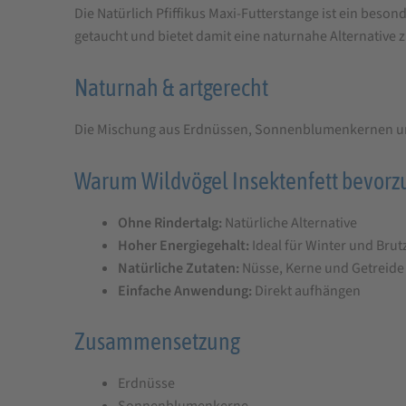
Die Natürlich Pfiffikus Maxi-Futterstange ist ein beso
Pfiffikus
getaucht und bietet damit eine naturnahe Alternative z
Maxi-
Futterstange
Naturnah & artgerecht
1
Die Mischung aus Erdnüssen, Sonnenblumenkernen und
Stück
Warum Wildvögel Insektenfett bevorz
Ohne Rindertalg:
Natürliche Alternative
Hoher Energiegehalt:
Ideal für Winter und Brutz
Natürliche Zutaten:
Nüsse, Kerne und Getreide
Einfache Anwendung:
Direkt aufhängen
Zusammensetzung
Erdnüsse