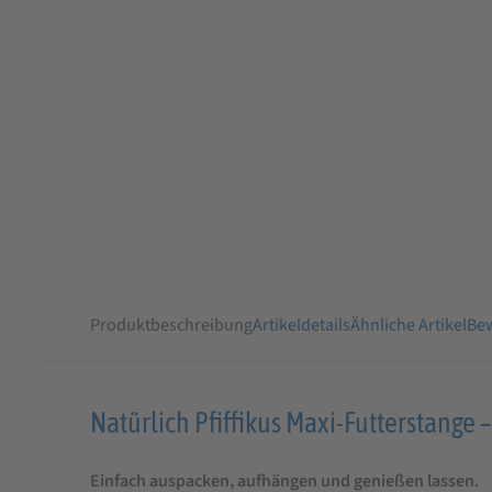
Produktbeschreibung
Artikeldetails
Ähnliche Artikel
Bew
Produktbeschreibung
Natürlich Pfiffikus Maxi-Futterstange 
für
Einfach auspacken, aufhängen und genießen lassen.
Natürlich