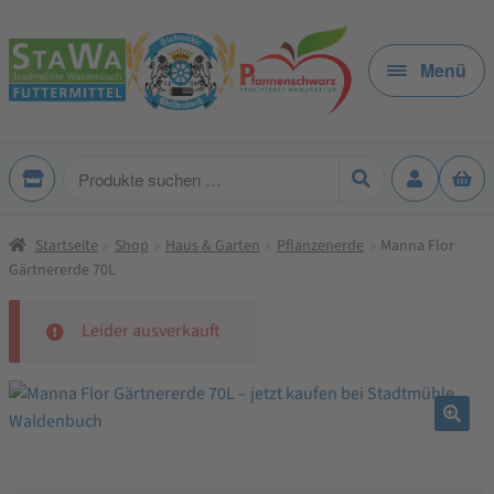
Zur
Zum
Navigation
Inhalt
Menü
springen
springen
Produkte
suchen
Startseite
Shop
Haus & Garten
Pflanzenerde
Manna Flor
Gärtnererde 70L
Leider ausverkauft
🔍