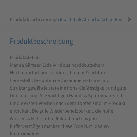
Produktbeschreibung
Artikeldetails
Ähnliche Artikel
Bewertung
Produktbeschreibung
Produktbeschreibung
für
Produktdetails
Manna
Manna Gärtner-Erde wird aus norddeutschem
Flor
Hochmoortorf und soptionsstarkem Feuchtton
Gärtnererde
hergestellt. Die optimale Zusammensetzung und
70L
Struktur gewährleistet eine hohe Gießfestigkeit und gute
Durchlüftung. Alle wichtigen Haupt- & Spurennährstoffe
für die ersten Wochen nach dem Topfen sind im Produkt
enthalten. Die gute Wiederbenetzbarkeit, die hohe
Wasser- & Nährstoffhaltekraft und das gute
Puffervermögen machen diese Erde zum idealen
Kulturmedium.