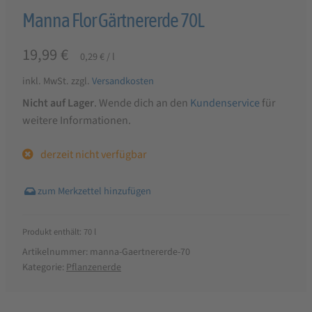
Manna Flor Gärtnererde 70L
19,99
€
0,29
€
/
l
inkl. MwSt.
zzgl.
Versandkosten
Nicht auf Lager
. Wende dich an den
Kundenservice
für
weitere Informationen.
derzeit nicht verfügbar
Produkt enthält: 70
l
Artikelnummer:
manna-Gaertnererde-70
Kategorie:
Pflanzenerde