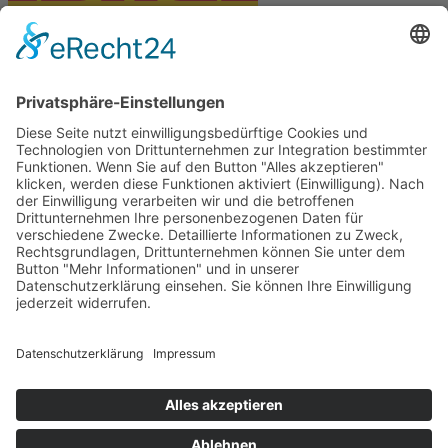
PARTNERSHOPS
Tekal – Textile Lebensqualität
Exklusive moderne & Orientteppiche
Feuerwerk XXL
Pyrotechnik online bestellen
© Stadtmühle Waldenbuch 2026
– Dein zuverlässiger Partner im
Landhandel für hochwertige Futtermittel, Saatgut, Zuchtmittel
und Mühlenprodukte ·
Cookie-Einstellungen
Alle Preise inkl. der gesetzlichen MwSt.
Die durchgestrichenen Preise entsprechen dem bisherigen Preis in
diesem Online-Shop.