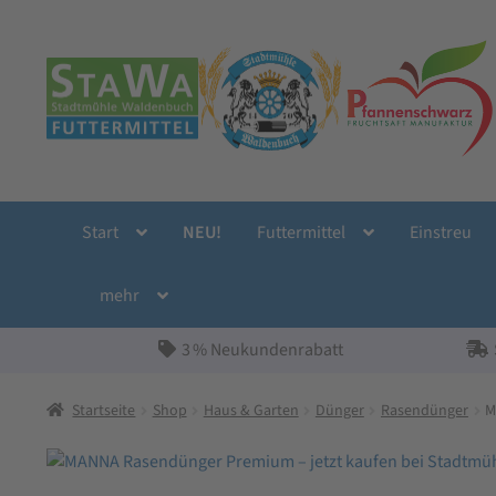
Zur
Zum
Navigation
Inhalt
springen
springen
Start
NEU!
Futtermittel
Einstreu
mehr
3 % Neukundenrabatt
Startseite
Shop
Haus & Garten
Dünger
Rasendünger
M