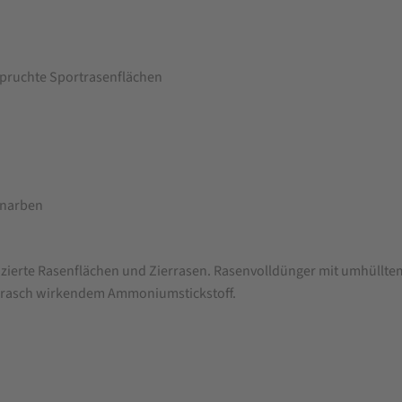
spruchte Sportrasenflächen
snarben
pazierte Rasenflächen und Zierrasen. Rasenvolldünger mit umhüllt
 rasch wirkendem Ammoniumstickstoff.