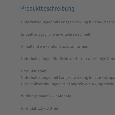
Produktbeschreibung
Produktbeschreibung
für
Unterhaltsdünger mit Langzeitwirkung für stark bean
MANNA
Rasendünger
Enthält ausgeglichene Anteile an schnell
Premium
Anhaltend wirkenden Stickstoffformen
Unterhaltsdünger für dichte und strapazierfähige Gra
Produktdetails
Unterhaltsdünger mit Langzeitwirkung für stark stra
Harnstoffverbindungen zur Langzeitversorgung sowie
Wirkungsdauer: 2 – 3 Monate
Granulat: 1.5 – 3.0 mm