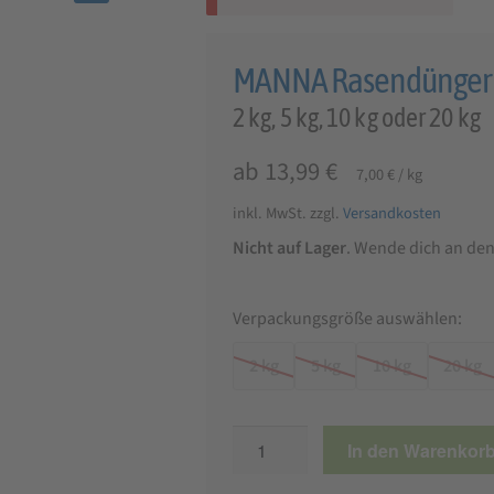
🔍
MANNA Rasendünger
2 kg, 5 kg, 10 kg oder 20 kg
ab
13,99
€
7,00
€
/
kg
inkl. MwSt.
zzgl.
Versandkosten
Nicht auf Lager
. Wende dich an de
Verpackungsgröße auswählen:
2 kg
5 kg
10 kg
20 kg
MANNA
In den Warenkor
Rasendünger
Premium