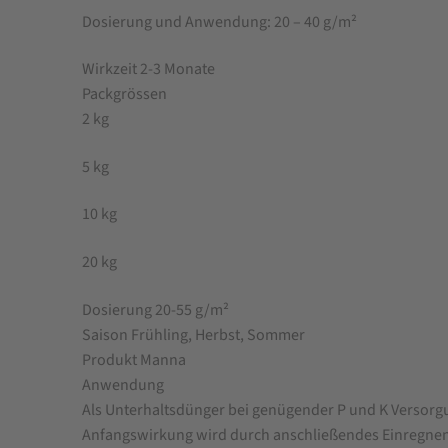
Dosierung und Anwendung: 20 – 40 g/m²
Wirkzeit 2-3 Monate
Packgrössen
2 kg
5 kg
10 kg
20 kg
Dosierung 20-55 g/m²
Saison Frühling, Herbst, Sommer
Produkt Manna
Anwendung
Als Unterhaltsdünger bei genügender P und K Versor
Anfangswirkung wird durch anschließendes Einregnen g