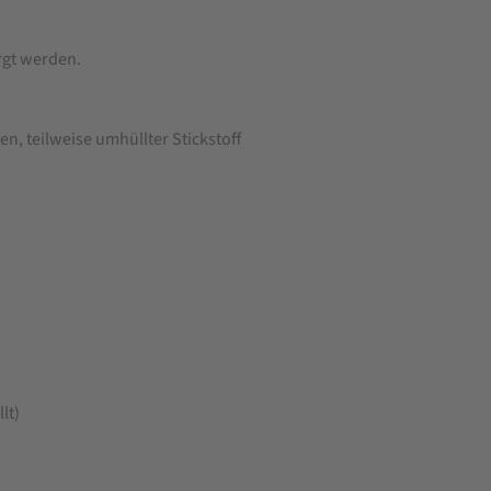
rgt werden.
n, teilweise umhüllter Stickstoff
lt)