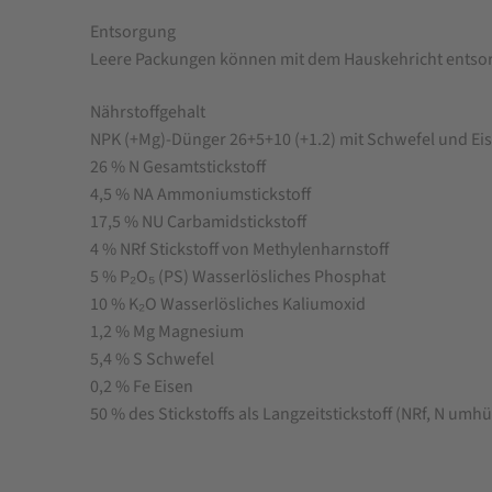
Entsorgung
Leere Packungen können mit dem Hauskehricht entso
Nährstoffgehalt
NPK (+Mg)-Dünger 26+5+10 (+1.2) mit Schwefel und Eise
26 % N Gesamtstickstoff
4,5 % NA Ammoniumstickstoff
17,5 % NU Carbamidstickstoff
4 % NRf Stickstoff von Methylenharnstoff
5 % P₂O₅ (PS) Wasserlösliches Phosphat
10 % K₂O Wasserlösliches Kaliumoxid
1,2 % Mg Magnesium
5,4 % S Schwefel
0,2 % Fe Eisen
50 % des Stickstoffs als Langzeitstickstoff (NRf, N umhül