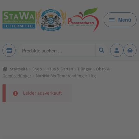
Zur
Zum
Navigation
Inhalt
Menü
springen
springen
Produkte
suchen
Startseite
Shop
Haus & Garten
Dünger
Obst- &
Gemüsedünger
MANNA Bio Tomatendünger 1 kg
Leider ausverkauft