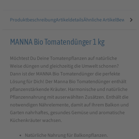
Produktbeschreibung
Artikeldetails
Ähnliche Artikel
Bewertung
Produktbeschreibung
MANNA Bio Tomatendünger 1 kg
für
Möchtest Du Deine Tomatenpflanzen auf natürliche
MANNA
Weise düngen und gleichzeitig die Umwelt schonen?
Bio
Dann ist der MANNA Bio Tomatendünger die perfekte
Tomatendünger
Lösung für Dich! Der Manna Bio Tomatendünger enthält
1
pflanzenstärkende Kräuter. Harmonische und natürliche
Pflanzennahrung mit auserwählten Zusätzen. Enthält die
kg
notwendigen Nährelemente, damit auf Ihrem Balkon und
Garten nahrhaftes, gesundes Gemüse und aromatische
Küchenkräuter wachsen.
Natürliche Nahrung für Balkonpflanzen.