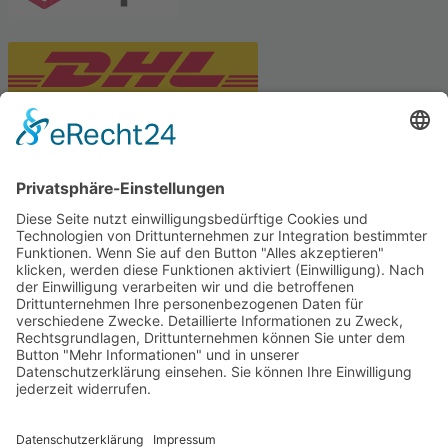
PARTNERSHOPS
Tekal – Textile Lebensqualität
Exklusive moderne & Orientteppiche
Feuerwerk XXL
Pyrotechnik online bestellen
© Stadtmühle Waldenbuch 2026
– Dein zuverlässiger Partner im
Landhandel für hochwertige Futtermittel, Saatgut, Zuchtmittel