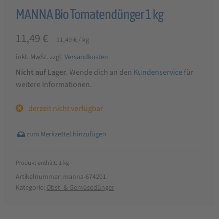
MANNA Bio Tomatendünger 1 kg
11,49
€
11,49
€
/
kg
inkl. MwSt.
zzgl.
Versandkosten
Nicht auf Lager
. Wende dich an den
Kundenservice
für
weitere Informationen.
derzeit nicht verfügbar
Produkt enthält: 1
kg
Artikelnummer:
manna-674201
Kategorie:
Obst- & Gemüsedünger