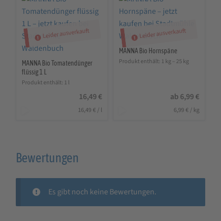
Leider ausverkauft
Leider ausverkauft
MANNA Bio Hornspäne
Produkt enthält: 1
kg
– 25
kg
MANNA Bio Tomatendünger
flüssig 1 L
Produkt enthält: 1
l
16,49
€
ab
6,99
€
16,49
€
/
l
6,99
€
/
kg
Bewertungen
Es gibt noch keine Bewertungen.