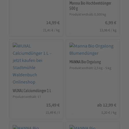
Manna Bio Hochbeetdünger
500 g
Produkt enthält: 0,500
kg
14,99
€
6,99
€
21,41
€
/
kg
13,98
€
/
kg
MANNA Bio Orgalong
Produkt enthält: 2,5
kg
– 5
kg
WUXAL Calciumdünger 1 L
Produkt enthält: 1
l
15,49
€
ab
12,99
€
15,49
€
/
l
5,20
€
/
kg