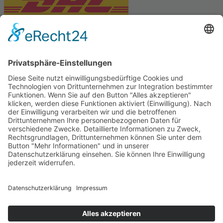
PARTNERSHOPS
Tekal – Textile Lebensqualität
Exklusive moderne & Orientteppiche
Feuerwerk XXL
Pyrotechnik online bestellen
© Stadtmühle Waldenbuch 2026
– Dein zuverlässiger Partner im
Landhandel für hochwertige Futtermittel, Saatgut, Zuchtmittel
und Mühlenprodukte ·
Cookie-Einstellungen
Alle Preise inkl. der gesetzlichen MwSt.