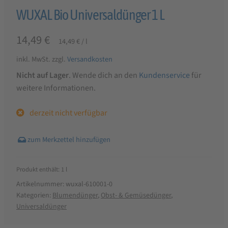
WUXAL Bio Universaldünger 1 L
14,49
€
14,49
€
/
l
inkl. MwSt.
zzgl.
Versandkosten
Nicht auf Lager
. Wende dich an den
Kundenservice
für
weitere Informationen.
derzeit nicht verfügbar
Produkt enthält: 1
l
Artikelnummer:
wuxal-610001-0
Kategorien:
Blumendünger
,
Obst- & Gemüsedünger
,
Universaldünger