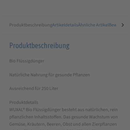
Produktbeschreibung
Artikeldetails
Ähnliche Artikel
Bewertung
Produktbeschreibung
Produktbeschreibung
für
Bio Flüssigdünger
WUXAL
Bio
Natürliche Nahrung für gesunde Pflanzen
Universaldünger
Ausreichend für 250 Liter
1
L
Produktdetails
WUXAL® Bio Flüssigdünger besteht aus natürlichen, rein
pflanzlichen Inhaltsstoffen. Das gesunde Wachstum von
Gemüse, Kräutern, Beeren, Obst und allen Zierpflanzen