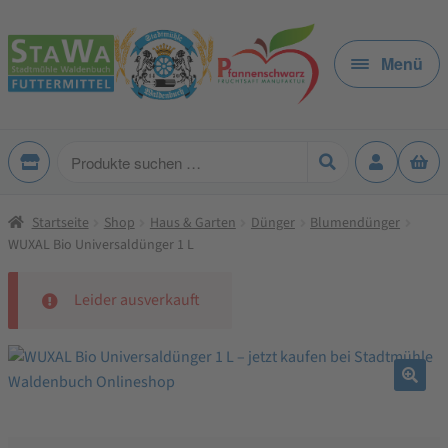
Zur
Zum
Navigation
Inhalt
Menü
springen
springen
Produkte
suchen
Startseite
Shop
Haus & Garten
Dünger
Blumendünger
WUXAL Bio Universaldünger 1 L
Leider ausverkauft
🔍