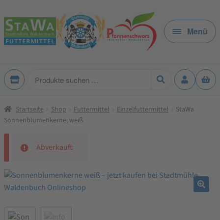
Zur
Zum
Navigation
Inhalt
Menü
springen
springen
Produkte
suchen
Startseite
Shop
Futtermittel
Einzelfuttermittel
StaWa
Sonnenblumenkerne, weiß
Abverkauft
🔍