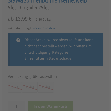
StaWa Sonnenblumenkerne, weiß
5 kg, 10 kg oder 25 kg
ab
13,99
€
2,80
€
/
kg
inkl. MwSt.
zzgl.
Versandkosten
Dieser Artikel wurde abverkauft und kann
nicht nachbestellt werden, wir bitten um
Entschuldigung. Kategorie
Einzelfuttermittel
anschauen.
Verpackungsgröße auswählen:
5 kg
10 kg
25 kg
StaWa
In den Warenkorb
Sonnenblumenkerne,