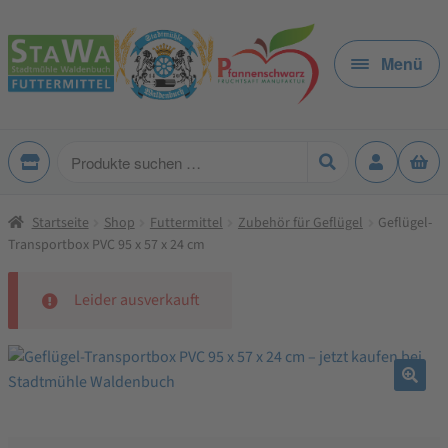
Zur
Zum
Navigation
Inhalt
Menü
springen
springen
Produkte
suchen
Startseite
Shop
Futtermittel
Zubehör für Geflügel
Geflügel-
Transportbox PVC 95 x 57 x 24 cm
Leider ausverkauft
🔍