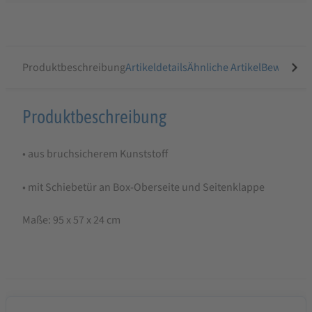
Produktbeschreibung
Artikeldetails
Ähnliche Artikel
Bewertung
Produktbeschreibung
Produktbeschreibung
für
• aus bruchsicherem Kunststoff
Geflügel-
Transportbox
• mit Schiebetür an Box-Oberseite und Seitenklappe
PVC
Maße: 95 x 57 x 24 cm
95
x
57
x
24