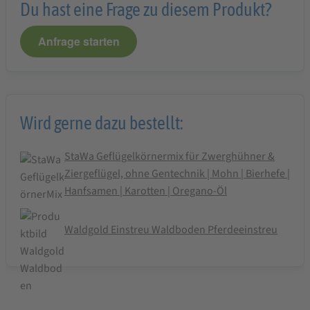
Du hast eine Frage zu diesem Produkt?
cm
Anfrage starten
Wird gerne dazu bestellt:
StaWa Geflügelkörnermix für Zwerghühner &
Ziergeflügel, ohne Gentechnik | Mohn | Bierhefe |
Hanfsamen | Karotten | Oregano-Öl
Waldgold Einstreu Waldboden Pferdeeinstreu