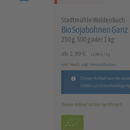
🔍
Stadtmühle Waldenbuch
Bio Sojabohnen Ganz
250 g, 500 g oder 1 kg
ab
2,99
€
11,96
€
/
kg
inkl. MwSt.
zzgl.
Versandkosten
Dieser Artikel wurde abv
bitten um Entschuldigung
Dieser Artikel ist bio-zertifiziert.