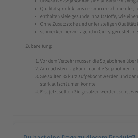
Unsere Bio-Sojabohnen sind äußerst vielseitig 
Qualitätsprodukt aus ressourcenschonender, n
enthalten viele gesunde Inhaltsstoffe, wie eine
Ohne Zusatzstoffe und unter stetigen Qualitäts
schmecken hervorragend in Curry, geröstet, i
Zubereitung:
Vor dem Verzehr müssen die Sojabohnen über 
Am nächsten Tag kann man die Sojabohnen in de
Sie sollten 3x kurz aufgekocht werden und dan
stark aufschäumen könnte.
Erst jetzt sollten Sie gesalzen werden, sonst we
Du hast eine Frage zu diesem Produkt?