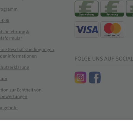
rogramm
-006
ufsbelehrung &
ufsformular
eine Geschäftsbedingungen
ndeninformationen
FOLGE UNS AUF SOCIA
chutzerklärung
sum
tion zur Echtheit von
bewertungen
nangebote