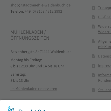
shop@stadtmuehle-waldenbuch.de
Treuep
Telefon:
+49 (0) 7157 / 812 3992
DE-ÖKO
Widerr
MÜHLENLADEN /
Widerr
ÖFFNUNGSZEITEN
Allgem
mit Ku
Betzenbergstr. 8 · 71111 Waldenbuch
Datens
Montag bis Freitag:
Impres
8 bis 12:30 Uhr und 14 bis 18 Uhr
Samstag:
Informa
Kunden
8 bis 13 Uhr
Im Mühlenladen reservieren
Stelle