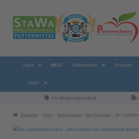
Zur
Zum
Navigation
Inhalt
springen
springen
Start
NEU!
Futtermittel
Einstreu
mehr
3 % Neukundenrabatt
Startseite
Shop
Mühlenladen
Bio-Produkte
Bio Sojaboh