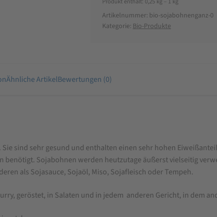
Produkt enthält: 0,25
kg
– 1
kg
Artikelnummer:
bio-sojabohnenganz-0
Kategorie:
Bio-Produkte
on
Ähnliche Artikel
Bewertungen (0)
 Sie sind sehr gesund und enthalten einen sehr hohen Eiweißantei
n benötigt. Sojabohnen werden heutzutage äußerst vielseitig ver
ren als Sojasauce, Sojaöl, Miso, Sojafleisch oder Tempeh.
ry, geröstet, in Salaten und in jedem anderen Gericht, in dem 