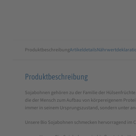
Produktbeschreibung
Artikeldetails
Nährwertdeklarati
Produktbeschreibung
Produktbeschreibung
für
Sojabohnen gehören zu der Familie der Hülsenfrüchte.
Bio
die der Mensch zum Aufbau von körpereigenem Protei
Sojabohnen
immer in seinem Ursprungszustand, sondern unter ande
Ganz
Unsere Bio Sojabohnen schmecken hervorragend im Cur