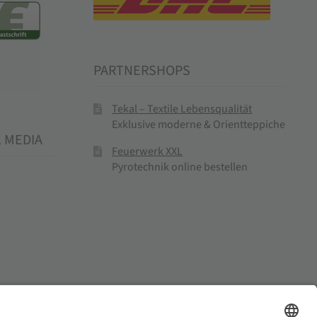
PARTNERSHOPS
Tekal – Textile Lebensqualität
Exklusive moderne & Orientteppiche
L MEDIA
Feuerwerk XXL
Pyrotechnik online bestellen