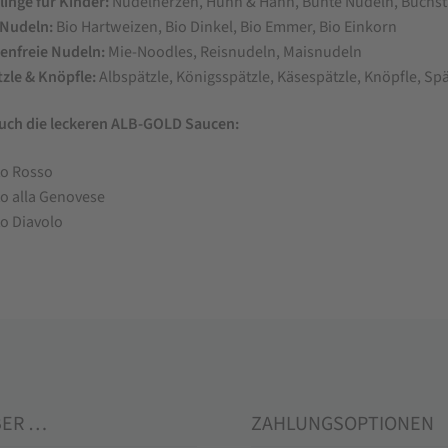
linge für Kinder:
Nudelherzen, Huhn & Hahn, Bunte Nudeln, Buchst
-Nudeln:
Bio Hartweizen, Bio Dinkel, Bio Emmer, Bio Einkorn
enfreie Nudeln:
Mie-Noodles, Reisnudeln, Maisnudeln
zle & Knöpfle:
Albspätzle, Königsspätzle, Käsespätzle, Knöpfle, Spä
uch die leckeren ALB-GOLD Saucen:
to Rosso
o alla Genovese
o Diavolo
BER …
ZAHLUNGSOPTIONEN