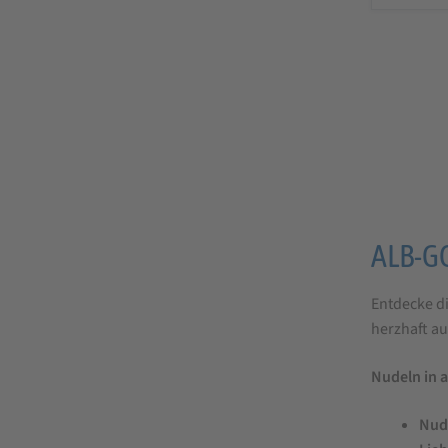
ALB-
ALB-GO
GOLD
Entdecke di
bestel
herzhaft au
Nudeln in 
Nude