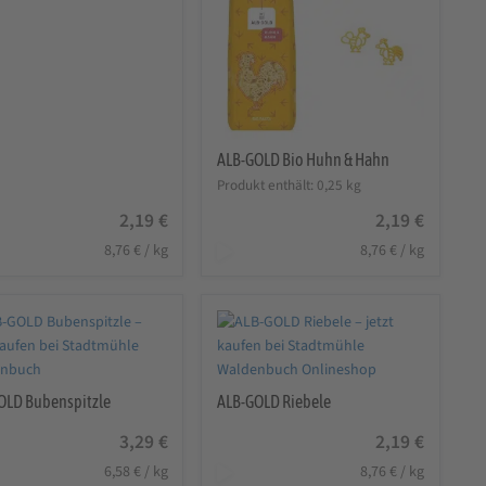
ALB-GOLD Bio Huhn & Hahn
Produkt enthält: 0,25
kg
2,19
€
2,19
€
8,76
€
/
kg
8,76
€
/
kg
OLD Bubenspitzle
ALB-GOLD Riebele
3,29
€
2,19
€
6,58
€
/
kg
8,76
€
/
kg