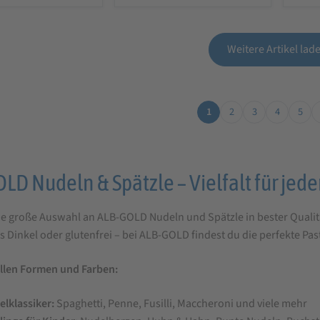
Weitere Artikel lad
1
2
3
4
5
LD Nudeln & Spätzle – Vielfalt für je
e große Auswahl an ALB-GOLD Nudeln und Spätzle in bester Qualitä
len
s Dinkel oder glutenfrei – bei ALB-GOLD findest du die perfekte Past
allen Formen und Farben:
lklassiker:
Spaghetti, Penne, Fusilli, Maccheroni und viele mehr