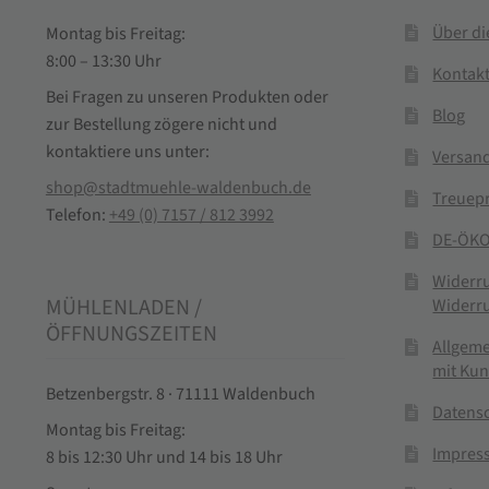
Über d
Montag bis Freitag:
8:00 – 13:30 Uhr
Kontak
Bei Fragen zu unseren Produkten oder
Blog
zur Bestellung zögere nicht und
kontaktiere uns unter:
Versand
shop@stadtmuehle-waldenbuch.de
Treuep
Telefon:
+49 (0) 7157 / 812 3992
DE-ÖKO
Widerr
MÜHLENLADEN /
Widerr
ÖFFNUNGSZEITEN
Allgem
mit Ku
Betzenbergstr. 8 · 71111 Waldenbuch
Datens
Montag bis Freitag:
Impres
8 bis 12:30 Uhr und 14 bis 18 Uhr