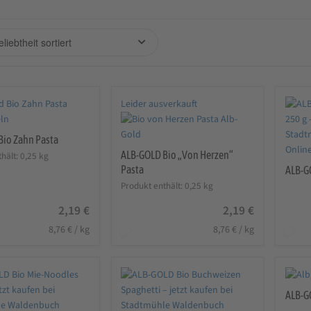
Leider ausverkauft
Bio Zahn Pasta
ALB-GOLD Bio „Von Herzen“
hält: 0,25
kg
Pasta
ALB-G
Produkt enthält: 0,25
kg
2,19
€
2,19
€
8,76
€
/
kg
8,76
€
/
kg
ALB-G