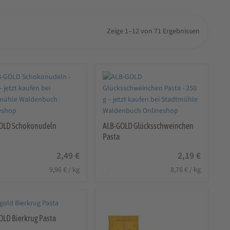
Zeige 1–12 von 71 Ergebnissen
OLD Schokonudeln
ALB-GOLD Glücksschweinchen
Pasta
2,49
€
2,19
€
9,96
€
/
kg
8,76
€
/
kg
OLD Bierkrug Pasta