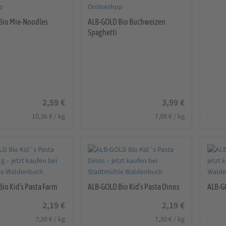
Bio Mie-Noodles
ALB-GOLD Bio Buchweizen
Spaghetti
2,59
€
3,99
€
10,36
€
/
kg
7,98
€
/
kg
io Kid´s Pasta Farm
ALB-GOLD Bio Kid´s Pasta Dinos
ALB-G
2,19
€
2,19
€
7,30
€
/
kg
7,30
€
/
kg