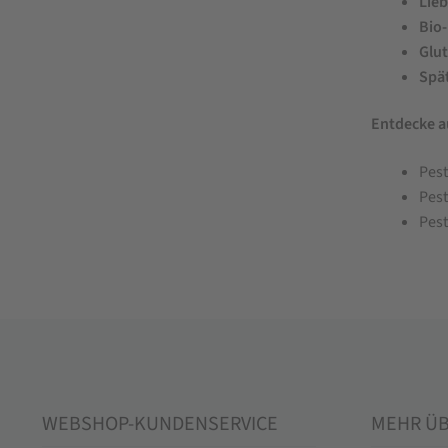
Lieb
Bio
Glut
Spät
Entdecke a
Pes
Pest
Pest
WEBSHOP-KUNDENSERVICE
MEHR Ü