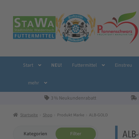
Zur
Zum
Navigation
Inhalt
springen
springen
Start
NEU!
Futtermittel
Einstreu
mehr
3 % Neukundenrabatt
Startseite
Shop
Produkt Marke
ALB-GOLD
ALB-
Kategorien
Filter