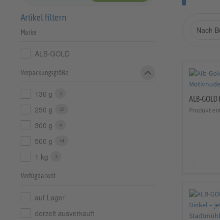
Artikel filtern
Marke
ALB-GOLD
Verpackungsgröße
130 g
3
ALB-GOLD 
250 g
20
Produkt ent
300 g
4
500 g
44
1 kg
3
Verfügbarkeit
auf Lager
derzeit ausverkauft