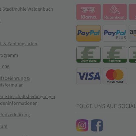
ie Stadtmühle Waldenbuch
t
- & Zahlungsarten
rogramm
-006
ufsbelehrung &
ufsformular
eine Geschäftsbedingungen
ndeninformationen
FOLGE UNS AUF SOCIA
chutzerklärung
sum