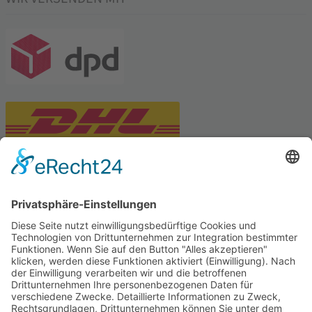
PARTNERSHOPS
Tekal – Textile Lebensqualität
Exklusive moderne & Orientteppiche
Feuerwerk XXL
Pyrotechnik online bestellen