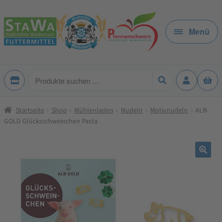
Zur
Zum
Navigation
Inhalt
Menü
springen
springen
Produkte
suchen
Startseite
Shop
Mühlenladen
Nudeln
Motivnudeln
ALB-
GOLD Glücksschweinchen Pasta
🔍