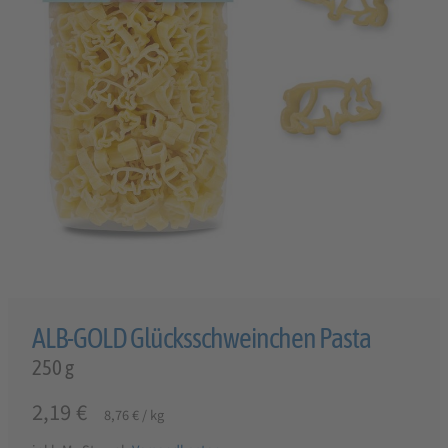
ALB-GOLD Glücksschweinchen Pasta
250 g
2,19
€
8,76
€
/
kg