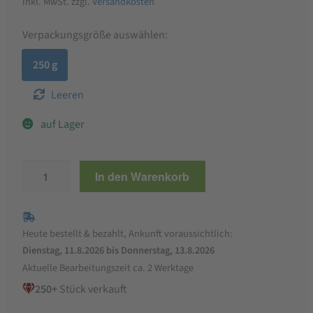
inkl. MwSt.
zzgl.
Versandkosten
Verpackungsgröße auswählen:
250 g
Leeren
auf Lager
ALB-
In den Warenkorb
GOLD
Glücksschweinchen
Pasta
Heute bestellt & bezahlt, Ankunft voraussichtlich:
Menge
Dienstag, 11.8.2026 bis Donnerstag, 13.8.2026
Aktuelle Bearbeitungszeit ca. 2 Werktage
250+
Stück verkauft