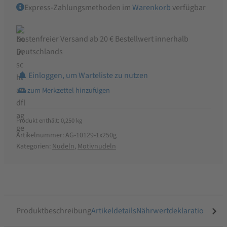
Express-Zahlungsmethoden im
Warenkorb
verfügbar
Kostenfreier Versand ab 20 € Bestellwert innerhalb
Deutschlands
Einloggen, um Warteliste zu nutzen
Produkt enthält: 0,250
kg
Artikelnummer:
AG-10129-1x250g
Kategorien:
Nudeln
,
Motivnudeln
Produktbeschreibung
Artikeldetails
Nährwertdeklaration
Ähnli