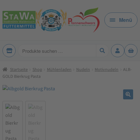
Zur
Zum
Navigation
Inhalt
Menü
springen
springen
Produkte
suchen
Startseite
Shop
Mühlenladen
Nudeln
Motivnudeln
ALB-
GOLD Bierkrug Pasta
🔍