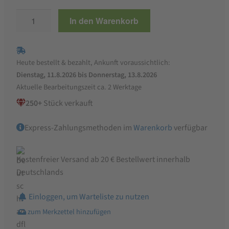
ALB-
In den Warenkorb
GOLD
Bierkrug
Pasta
Heute bestellt & bezahlt, Ankunft voraussichtlich:
Menge
Dienstag, 11.8.2026 bis Donnerstag, 13.8.2026
Aktuelle Bearbeitungszeit ca. 2 Werktage
250+
Stück verkauft
Express-Zahlungsmethoden im
Warenkorb
verfügbar
Kostenfreier Versand ab 20 € Bestellwert innerhalb
Deutschlands
Einloggen, um Warteliste zu nutzen