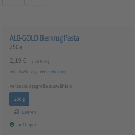
ALB-GOLD Bierkrug Pasta
250 g
2,19
€
8,76
€
/
kg
inkl. MwSt.
zzgl.
Versandkosten
Verpackungsgröße auswählen:
250 g
Leeren
auf Lager