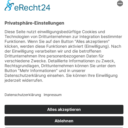
PARTNERSHOPS
Tekal – Textile Lebensqualität
Exklusive moderne & Orientteppiche
Feuerwerk XXL
Pyrotechnik online bestellen
© Stadtmühle Waldenbuch 2026
– Dein zuverlässiger Partner im
Landhandel für hochwertige Futtermittel, Saatgut, Zuchtmittel
und Mühlenprodukte ·
Cookie-Einstellungen
Alle Preise inkl. der gesetzlichen MwSt.
Die durchgestrichenen Preise entsprechen dem bisherigen Preis in
diesem Online-Shop.