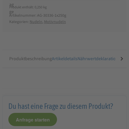
Produkt enthält: 0,250
kg
Artikelnummer:
AG-30336-1x250g
Kategorien:
Nudeln
,
Motivnudeln
Produktbeschreibung
Artikeldetails
Nährwertdeklaration
Ähnli
Du hast eine Frage zu diesem Produkt?
Anfrage starten