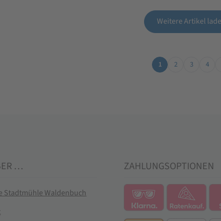
Weitere Artikel lad
1
2
3
4
BER …
ZAHLUNGSOPTIONEN
ie Stadtmühle Waldenbuch
t