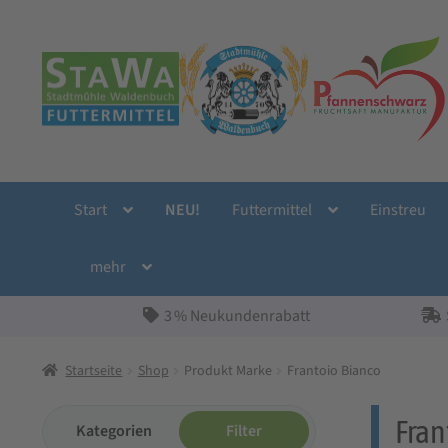
Zur
Zum
Navigation
Inhalt
springen
springen
Start
NEU!
Futtermittel
Einstreu
mehr
3 % Neukundenrabatt
Startseite
Shop
Produkt Marke
Frantoio Bianco
Fran
Kategorien
Filter