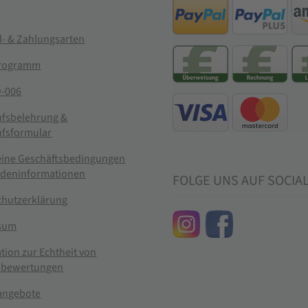
- & Zahlungsarten
rogramm
-006
ufsbelehrung &
ufsformular
eine Geschäftsbedingungen
ndeninformationen
FOLGE UNS AUF SOCIA
chutzerklärung
sum
tion zur Echtheit von
bewertungen
nangebote