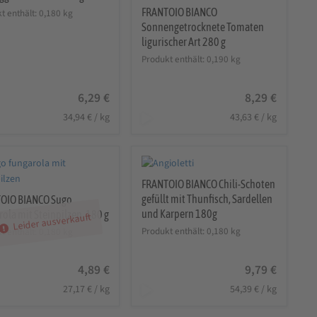
FRANTOIO BIANCO
t enthält: 0,180
kg
Sonnengetrocknete Tomaten
ligurischer Art 280 g
Produkt enthält: 0,190
kg
6,29
€
8,29
€
34,94
€
/
kg
43,63
€
/
kg
FRANTOIO BIANCO Chili-Schoten
gefüllt mit Thunfisch, Sardellen
OIO BIANCO Sugo
und Karpern 180g
ola mit Steinpilzen, 180 g
Leider ausverkauft
Produkt enthält: 0,180
kg
t enthält: 0,180
kg
4,89
€
9,79
€
27,17
€
/
kg
54,39
€
/
kg