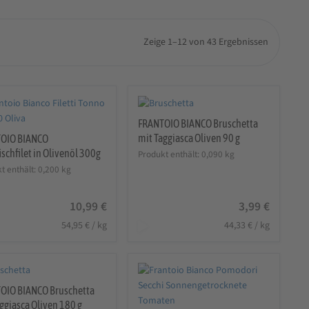
Zeige 1–12 von 43 Ergebnissen
FRANTOIO BIANCO Bruschetta
mit Taggiasca Oliven 90 g
OIO BIANCO
schfilet in Olivenöl 300g
Produkt enthält: 0,090
kg
t enthält: 0,200
kg
10,99
€
3,99
€
54,95
€
/
kg
44,33
€
/
kg
OIO BIANCO Bruschetta
ggiasca Oliven 180 g