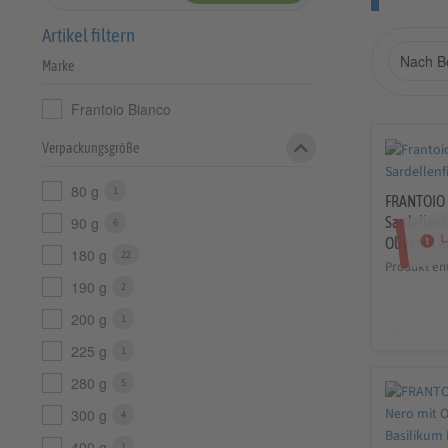
Artikel filtern
Marke
Frantoio Bianco
Verpackungsgröße
80 g
1
FRANTOIO
Sardellenf
90 g
6
L
Olivenöl e
180 g
22
Produkt en
190 g
2
200 g
1
225 g
1
280 g
5
300 g
4
400 g
1