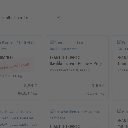
 BIANCO
FRANTOIO BIANCO
FRANT
ilets in nativem
Basilikumcreme Genovese 90 g
Thunfi
eider ausverkauft
xtra 200 g
Produkt enthält: 0,090
kg
Produk
thält: 0,106
kg
8,99
€
3,69
€
84,81
€
/
kg
41,00
€
/
kg
FRANT
mit Ta
FRANTOIO BIANCO