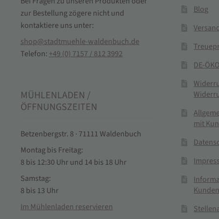
Bei Fragen zu unseren Produkten oder
Blog
zur Bestellung zögere nicht und
kontaktiere uns unter:
Versand
shop@stadtmuehle-waldenbuch.de
Treuep
Telefon:
+49 (0) 7157 / 812 3992
DE-ÖKO
Widerr
MÜHLENLADEN /
Widerr
ÖFFNUNGSZEITEN
Allgem
mit Ku
Betzenbergstr. 8 · 71111 Waldenbuch
Datens
Montag bis Freitag:
Impres
8 bis 12:30 Uhr und 14 bis 18 Uhr
Samstag:
Informa
Kunden
8 bis 13 Uhr
Im Mühlenladen reservieren
Stelle