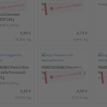
Artischockencreme 180 g
Produk
eider ausverkauft
Leider ausverkauft
BIANCO Pesto Nero
Produkt enthält: 180
kg
n und Genueser
 DOP 180 g
thält: 0,180
kg
5,99
€
6,79
€
33,28
€
/
kg
0,04
€
/
kg
BIANCO Paté di Olive
FRANTOIO BIANCO Pescatora
FRANT
 della Provincia di
Soße mit Meeresfrüchten 180 g
Fungar
Leider ausverkauft
80 g
Produkt enthält: 0,180
kg
Produk
thält: 0,180
kg
5,99
€
4,99
€
33,28
€
/
kg
27,72
€
/
kg