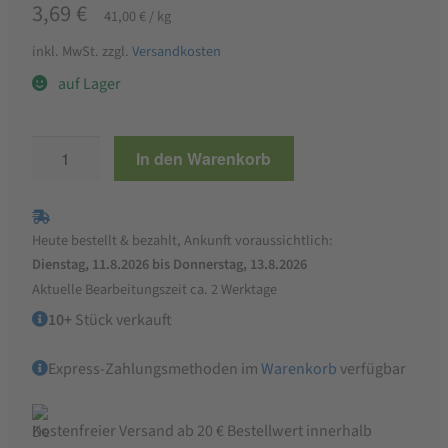
3,69
€
41,00
€
/
kg
inkl. MwSt.
zzgl.
Versandkosten
auf Lager
FRANTOIO
In den Warenkorb
BIANCO
Basilikumcreme
Genovese
Heute bestellt & bezahlt, Ankunft voraussichtlich:
90
Dienstag, 11.8.2026 bis Donnerstag, 13.8.2026
g
Aktuelle Bearbeitungszeit ca. 2 Werktage
Menge
10+
Stück verkauft
Express-Zahlungsmethoden im
Warenkorb
verfügbar
Kostenfreier Versand ab 20 € Bestellwert innerhalb