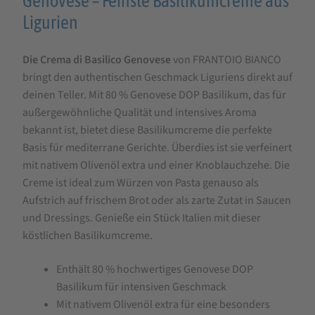
Genovese – Feinste Basilikumcreme aus
FRANTOIO
Ligurien
BIANCO
Die Crema di Basilico Genovese
von FRANTOIO BIANCO
Basilikumcreme
bringt den authentischen Geschmack Liguriens direkt auf
Genovese
deinen Teller. Mit 80 % Genovese DOP Basilikum, das für
90
außergewöhnliche Qualität und intensives Aroma
g
bekannt ist, bietet diese Basilikumcreme die perfekte
Basis für mediterrane Gerichte. Überdies ist sie verfeinert
mit nativem Olivenöl extra und einer Knoblauchzehe. Die
Creme ist ideal zum Würzen von Pasta genauso als
Aufstrich auf frischem Brot oder als zarte Zutat in Saucen
und Dressings. Genieße ein Stück Italien mit dieser
köstlichen Basilikumcreme.
Enthält 80 % hochwertiges Genovese DOP
Basilikum für intensiven Geschmack
Mit nativem Olivenöl extra für eine besonders