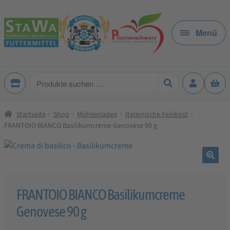
Zur
Zum
Navigation
Inhalt
Menü
springen
springen
Produkte
suchen
Startseite
Shop
Mühlenladen
Italienische Feinkost
FRANTOIO BIANCO Basilikumcreme Genovese 90 g
🔍
FRANTOIO BIANCO Basilikumcreme
Genovese 90 g