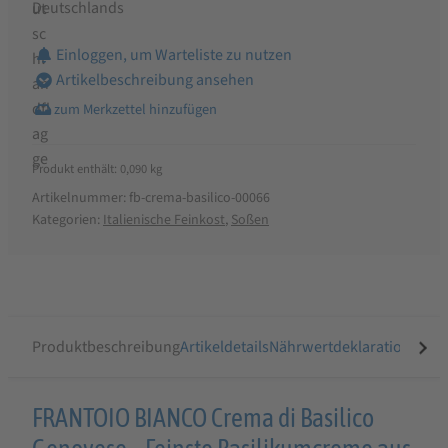
Deutschlands
Einloggen, um Warteliste zu nutzen
Artikelbeschreibung ansehen
Produkt enthält: 0,090
kg
Artikelnummer:
fb-crema-basilico-00066
Kategorien:
Italienische Feinkost
,
Soßen
Produktbeschreibung
Artikeldetails
Nährwertdeklaration
Ähnli
Produktbeschreibung
FRANTOIO BIANCO Crema di Basilico
für