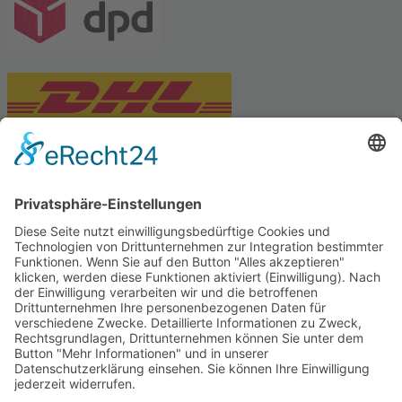
PARTNERSHOPS
Tekal – Textile Lebensqualität
Exklusive moderne & Orientteppiche
Feuerwerk XXL
Pyrotechnik online bestellen
© Stadtmühle Waldenbuch 2026
– Dein zuverlässiger Partner im