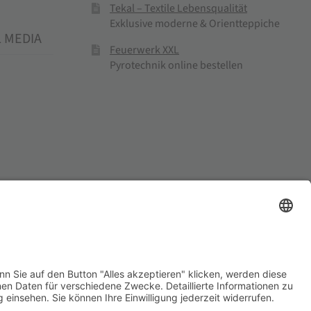
Tekal – Textile Lebensqualität
Exklusive moderne & Orientteppiche
L MEDIA
Feuerwerk XXL
Pyrotechnik online bestellen
el und Mühlenprodukte ·
Cookie-Einstellungen