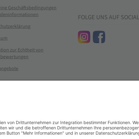
eine Geschäftsbedingungen
ndeninformationen
FOLGE UNS AUF SOCIA
chutzerklärung
sum
tion zur Echtheit von
bewertungen
nangebote
g widerrufen
er im Landhandel für hochwertige Futtermittel, Saatgut, Zuchtmitt
se entsprechen dem bisherigen Preis in diesem Online-Shop.