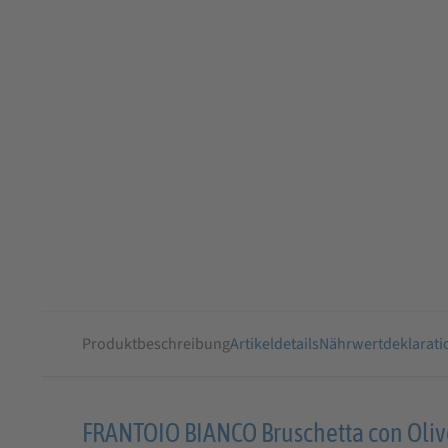
Produktbeschreibung
Artikeldetails
Nährwertdeklarati
Produktbeschreibung
FRANTOIO BIANCO Bruschetta con Olive