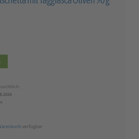
b
ssichtlich:
.8.2026
ge
Warenkorb
verfügbar