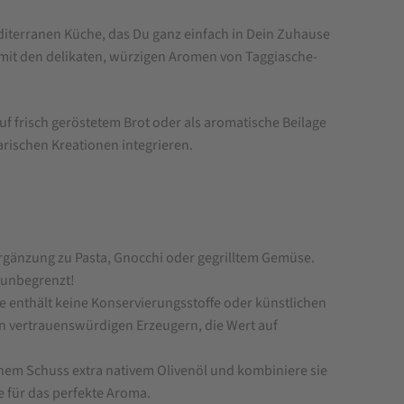
terranen Küche, das Du ganz einfach in Dein Zuhause
mit den delikaten, würzigen Aromen von Taggiasche-
f frisch geröstetem Brot oder als aromatische Beilage
inarischen Kreationen integrieren.
 Ergänzung zu Pasta, Gnocchi oder gegrilltem Gemüse.
d unbegrenzt!
ie enthält keine Konservierungsstoffe oder künstlichen
n vertrauenswürdigen Erzeugern, die Wert auf
inem Schuss extra nativem Olivenöl und kombiniere sie
e für das perfekte Aroma.