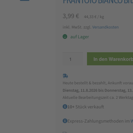
🔍
3,99
€
44,33
€
/
kg
inkl. MwSt.
zzgl.
Versandkosten
auf Lager
FRANTOIO
In den Warenkor
BIANCO
Bruschetta
mit
Heute bestellt & bezahlt, Ankunft vorau
Taggiasca
Dienstag, 11.8.2026 bis Donnerstag, 13
Oliven
Aktuelle Bearbeitungszeit ca. 2 Werkta
90
10+
Stück verkauft
g
Menge
Express-Zahlungsmethoden im