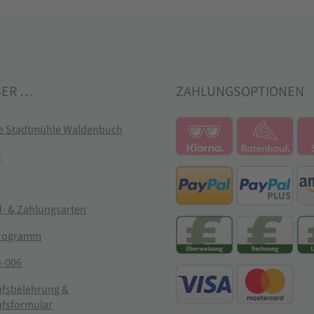
BER …
ZAHLUNGSOPTIONEN
ie Stadtmühle Waldenbuch
t
- & Zahlungsarten
rogramm
-006
ufsbelehrung &
ufsformular