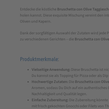
für
Entdecke die köstliche
Bruschetta con Olive Taggiasch
FRANTOIO
holen kannst. Diese exquisite Mischung vereint den 
BIANCO
Oliven und Kapern.
Bruschetta
mit
Dank der sorgfältigen Auswahl der Zutaten wird jede P
zu verschiedenen Gerichten – die
Bruschetta con Oliv
Taggiasca
Oliven
90
Produktmerkmale:
g
Vielseitige Anwendung:
Diese Bruschetta ist ni
Du kannst sie als Topping für Pizza oder als D
Hochwertige Zutaten:
Die
Bruschetta con Oliv
Aromen, sodass Du Dich auf ein authentisches
Nachhaltigkeit und Qualität legen.
Einfache Zubereitung:
Die Zubereitung könnte n
mit frisch gekochten Gnocchi oder Filets von T