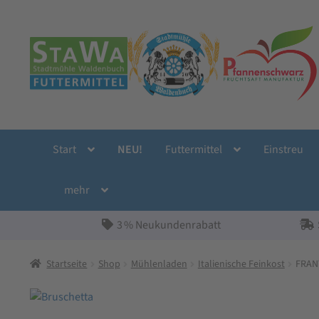
Zur
Zum
Navigation
Inhalt
springen
springen
Start
NEU!
Futtermittel
Einstreu
mehr
3 % Neukundenrabatt
Startseite
Shop
Mühlenladen
Italienische Feinkost
FRANT