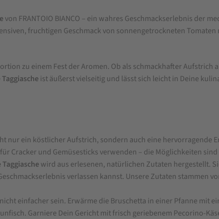
e
von FRANTOIO BIANCO – ein wahres Geschmackserlebnis der medi
intensiven, fruchtigen Geschmack von sonnengetrockneten Tomaten 
ortion zu einem Fest der Aromen. Ob als schmackhafter Aufstrich au
e Taggiasche
ist äußerst vielseitig und lässt sich leicht in Deine kul
cht nur ein köstlicher Aufstrich, sondern auch eine hervorragende
ip für Cracker und Gemüsesticks verwenden – die Möglichkeiten sin
e Taggiasche
wird aus erlesenen, natürlichen Zutaten hergestellt. S
 Geschmackserlebnis verlassen kannst. Unsere Zutaten stammen vo
icht einfacher sein. Erwärme die Bruschetta in einer Pfanne mit e
hunfisch. Garniere Dein Gericht mit frisch geriebenem Pecorino-Käs