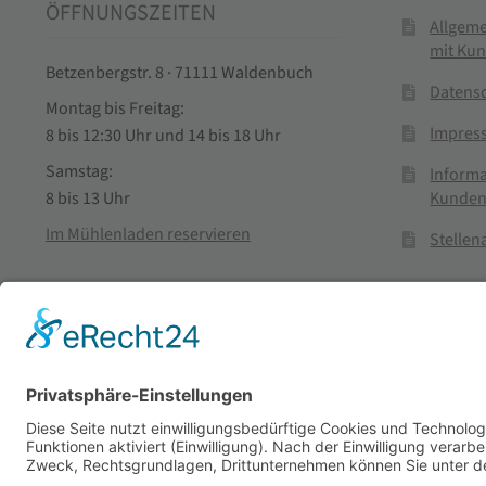
ÖFFNUNGSZEITEN
Allgem
mit Ku
Betzenbergstr. 8 · 71111 Waldenbuch
Datens
Montag bis Freitag:
Impres
8 bis 12:30 Uhr und 14 bis 18 Uhr
Samstag:
Informa
Kunden
8 bis 13 Uhr
Im Mühlenladen reservieren
Stelle
Vertra
© Stadtmühle Waldenbuch 2026
– Dein zuverlässiger Partn
Alle Preise inkl. der gesetzlichen MwSt.
Die durchgestrichenen Prei