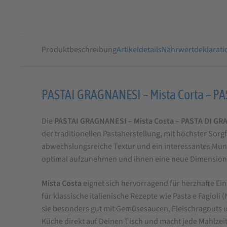
Produktbeschreibung
Artikeldetails
Nährwertdeklarati
Produktbeschreibung
PASTAI GRAGNANESI – Mista Corta – 
für
Die
PASTAI GRAGNANESI – Mista Costa – PASTA DI G
Mista
der traditionellen Pastaherstellung, mit höchster Sor
Corta
abwechslungsreiche Textur und ein interessantes Mun
500
optimal aufzunehmen und ihnen eine neue Dimension 
g
Mista Costa
eignet sich hervorragend für herzhafte Ei
PASTA
für klassische italienische Rezepte wie Pasta e Fagiol
DI
sie besonders gut mit Gemüsesaucen, Fleischragouts u
GRAGNANO
Küche direkt auf Deinen Tisch und macht jede Mahlzei