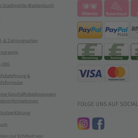
ie Stadtmühle Waldenbuch
t
- & Zahlungsarten
rogramm
-006
ufsbelehrung &
ufsformular
eine Geschäftsbedingungen
ndeninformationen
FOLGE UNS AUF SOCIA
chutzerklärung
sum
tion zur Echtheit von