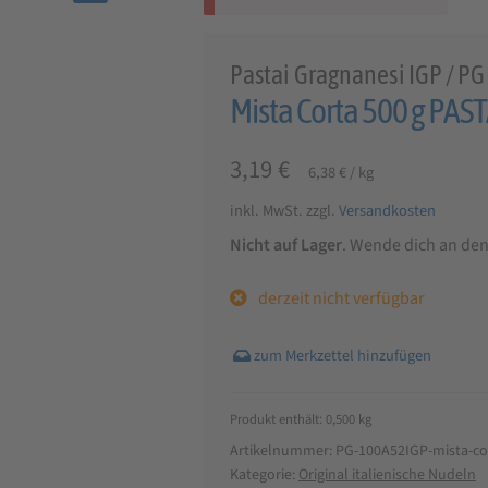
🔍
Pastai Gragnanesi IGP / PG
Mista Corta 500 g PA
3,19
€
6,38
€
/
kg
inkl. MwSt.
zzgl.
Versandkosten
Nicht auf Lager
. Wende dich an de
derzeit nicht verfügbar
Produkt enthält: 0,500
kg
Artikelnummer:
PG-100A52IGP-mista-co
Kategorie:
Original italienische Nudeln