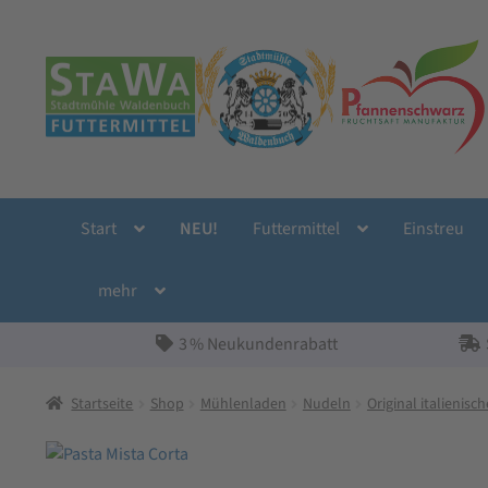
Zur
Zum
Navigation
Inhalt
springen
springen
Start
NEU!
Futtermittel
Einstreu
mehr
3 % Neukundenrabatt
Startseite
Shop
Mühlenladen
Nudeln
Original italienisc