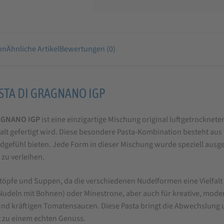
on
Ähnliche Artikel
Bewertungen (0)
PASTA DI GRAGNANO IGP
RAGNANO IGP
ist eine einzigartige Mischung original luftgetrocknet
gfalt gefertigt wird. Diese besondere Pasta-Kombination besteht au
dgefühl bieten. Jede Form in dieser Mischung wurde speziell ausg
zu verleihen.
ntöpfe und Suppen, da die verschiedenen Nudelformen eine Vielfalt
i (Nudeln mit Bohnen) oder Minestrone, aber auch für kreative, mod
nd kräftigen Tomatensaucen. Diese Pasta bringt die Abwechslung u
t zu einem echten Genuss.