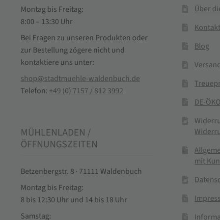
Über d
Montag bis Freitag:
8:00 – 13:30 Uhr
Kontak
Bei Fragen zu unseren Produkten oder
Blog
zur Bestellung zögere nicht und
kontaktiere uns unter:
Versand
shop@stadtmuehle-waldenbuch.de
Treuep
Telefon:
+49 (0) 7157 / 812 3992
DE-ÖKO
Widerr
MÜHLENLADEN /
Widerr
ÖFFNUNGSZEITEN
Allgem
mit Ku
Betzenbergstr. 8 · 71111 Waldenbuch
Datens
Montag bis Freitag:
Impres
8 bis 12:30 Uhr und 14 bis 18 Uhr
Samstag:
Informa