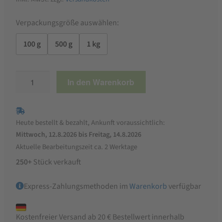
Verpackungsgröße auswählen:
100 g
500 g
1 kg
StaWa
In den Warenkorb
Beifuß
geschnitten
für
Heute bestellt & bezahlt, Ankunft voraussichtlich:
Hühner
Mittwoch, 12.8.2026 bis Freitag, 14.8.2026
und
Aktuelle Bearbeitungszeit ca. 2 Werktage
Wachteln
250+
Stück verkauft
Menge
Express-Zahlungsmethoden im
Warenkorb
verfügbar
Kostenfreier Versand ab 20 € Bestellwert innerhalb