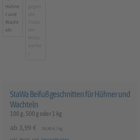
StaWa Beifuß geschnitten für Hühner und
Wachteln
100 g, 500 g oder 1 kg
ab
3,99
€
39,90
€
/
kg
inkl. MwSt.
zzgl.
Versandkosten