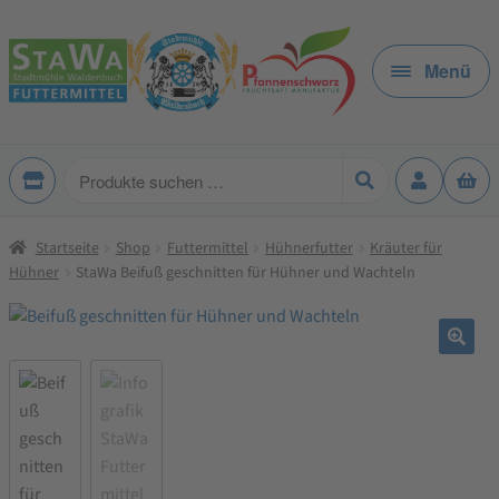
Zur
Zum
Navigation
Inhalt
Menü
springen
springen
Produkte
suchen
Startseite
Shop
Futtermittel
Hühnerfutter
Kräuter für
Hühner
StaWa Beifuß geschnitten für Hühner und Wachteln
🔍