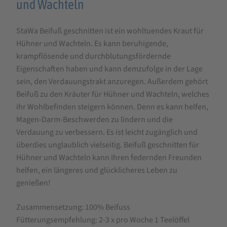
für
und Wachteln
StaWa
StaWa Beifuß geschnitten ist ein wohltuendes Kraut für
Beifuß
Hühner und Wachteln. Es kann beruhigende,
geschnitten
krampflösende und durchblutungsfördernde
für
Eigenschaften haben und kann demzufolge in der Lage
Hühner
sein, den Verdauungstrakt anzuregen. Außerdem gehört
Beifuß zu den Kräuter für Hühner und Wachteln, welches
und
ihr Wohlbefinden steigern können. Denn es kann helfen,
Wachteln
Magen-Darm-Beschwerden zu lindern und die
Verdauung zu verbessern. Es ist leicht zugänglich und
überdies unglaublich vielseitig. Beifuß geschnitten für
Hühner und Wachteln kann Ihren federnden Freunden
helfen, ein längeres und glücklicheres Leben zu
genießen!
Zusammensetzung: 100% Beifuss
Fütterungsempfehlung: 2-3 x pro Woche 1 Teelöffel