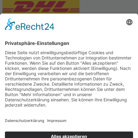
PARTNERSHOPS
Tekal – Textile Lebensqualität
Exklusive moderne & Orientteppiche
Feuerwerk XXL
Pyrotechnik online bestellen
© Stadtmühle Waldenbuch 2026
– Dein zuverlässiger Partner im
Landhandel für hochwertige Futtermittel, Saatgut, Zuchtmittel
und Mühlenprodukte ·
Cookie-Einstellungen
Alle Preise inkl. der gesetzlichen MwSt.