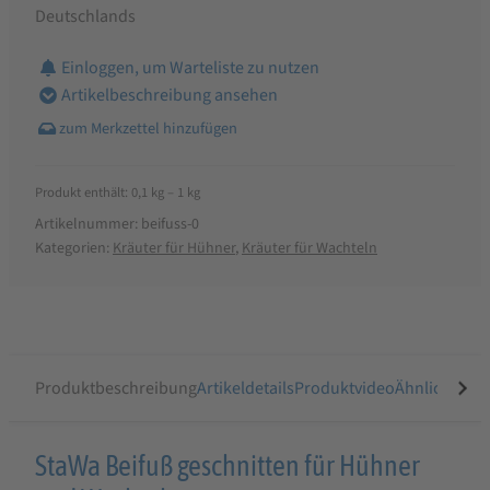
Deutschlands
Einloggen, um Warteliste zu nutzen
Artikelbeschreibung ansehen
Produkt enthält: 0,1
kg
– 1
kg
Artikelnummer:
beifuss-0
Kategorien:
Kräuter für Hühner
,
Kräuter für Wachteln
Produktbeschreibung
Artikeldetails
Produktvideo
Ähnliche Arti
Produktbeschreibung
StaWa Beifuß geschnitten für Hühner