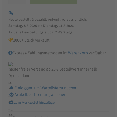
Kamillenblüten
ganz
für
Heute bestellt & bezahlt, Ankunft voraussichtlich:
Hühner
Samstag, 8.8.2026 bis Dienstag, 11.8.2026
und
Aktuelle Bearbeitungszeit ca. 2 Werktage
Wachteln
1000+
Stück verkauft
Menge
Express-Zahlungsmethoden im
Warenkorb
verfügbar
Kostenfreier Versand ab 20 € Bestellwert innerhalb
Deutschlands
Einloggen, um Warteliste zu nutzen
Artikelbeschreibung ansehen