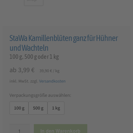
StaWa Kamillenblüten ganz für Hühner
und Wachteln
100 g, 500 g oder 1 kg
ab
3,99
€
39,90
€
/
kg
inkl. MwSt.
zzgl.
Versandkosten
Verpackungsgröße auswählen:
100 g
500 g
1 kg
StaWa
In den Warenkorb