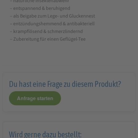
– natürliche Insektenabwehr
Wachteln
– entspannend & beruhigend
– als Beigabe zum Lege- und Gluckennest
– entzündungshemmend & antibakteriell
– krampflösend & schmerzlindernd
– Zubereitung für einen Geflügel-Tee
Du hast eine Frage zu diesem Produkt?
Anfrage starten
Wird gerne dazu bestellt: