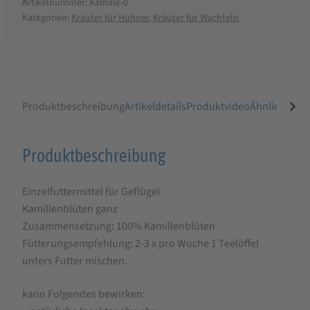
Artikelnummer:
Kamille-0
Kategorien:
Kräuter für Hühner
,
Kräuter für Wachteln
Produktbeschreibung
Artikeldetails
Produktvideo
Ähnliche Arti
Produktbeschreibung
Produktbeschreibung
für
Einzelfuttermittel für Geflügel
StaWa
Kamillenblüten ganz
Kamillenblüten
Zusammensetzung: 100% Kamillenblüten
ganz
Fütterungsempfehlung: 2-3 x pro Woche 1 Teelöffel
für
unters Futter mischen.
Hühner
kann Folgendes bewirken:
und