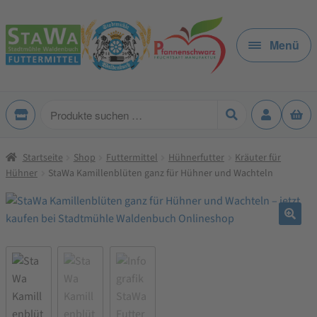
Zur
Zum
Navigation
Inhalt
Menü
springen
springen
Produkte
suchen
Startseite
Shop
Futtermittel
Hühnerfutter
Kräuter für
Hühner
StaWa Kamillenblüten ganz für Hühner und Wachteln
🔍