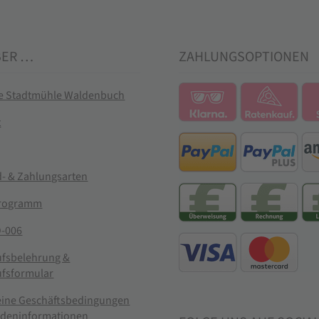
BER …
ZAHLUNGSOPTIONEN
ie Stadtmühle Waldenbuch
t
- & Zahlungsarten
rogramm
-006
ufsbelehrung &
ufsformular
eine Geschäftsbedingungen
ndeninformationen