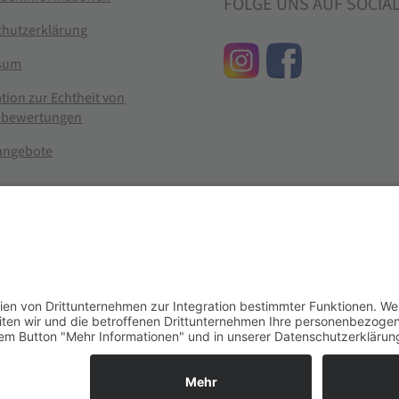
FOLGE UNS AUF SOCIA
chutzerklärung
sum
tion zur Echtheit von
bewertungen
nangebote
g widerrufen
er im Landhandel für hochwertige Futtermittel, Saatgut, Zuchtmitt
se entsprechen dem bisherigen Preis in diesem Online-Shop.