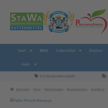
Zur
Zum
Navigation
Inhalt
springen
springen
Start
NEU!
Futtermittel
Einstreu
mehr
3 % Neukundenrabatt
Startseite
Shop
Mühlenladen
Brotaufstriche
Konfitüre