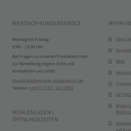
WEBSHOP-KUNDENSERVICE
MEHR Ü
Über d
Montag bis Freitag:
8:00 – 13:30 Uhr
Kontak
Bei Fragen zu unseren Produkten oder
Blog
zur Bestellung zögere nicht und
kontaktiere uns unter:
Versand
shop@stadtmuehle-waldenbuch.de
Treuep
Telefon:
+49 (0) 7157 / 812 3992
DE-ÖKO
Widerr
MÜHLENLADEN /
Widerr
ÖFFNUNGSZEITEN
Allgem
mit Ku