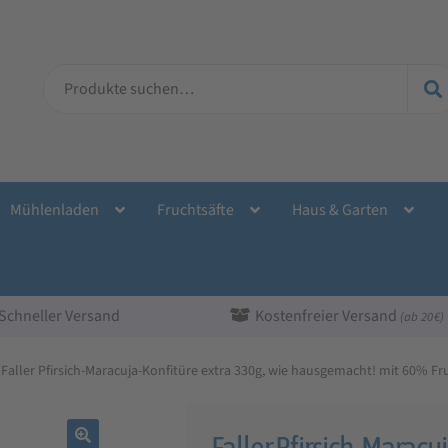
Suche
nach:
Mühlenladen
Fruchtsäfte
Haus & Garten
Schneller Versand
Kostenfreier Versand
(ab 20 €)
Faller Pfirsich-Maracuja-Konfitüre extra 330g, wie hausgemacht! mit 60% Fr
Faller Pfirsich-Maracu