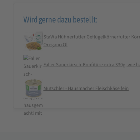
Wird gerne dazu bestellt:
StaWa Hühnerfutter Geflügelkörnerfutter Körn
Oregano Öl
Faller Sauerkirsch-Konfitüre extra 330g, wie
Mutschler - Hausmacher Fleischkäse fein