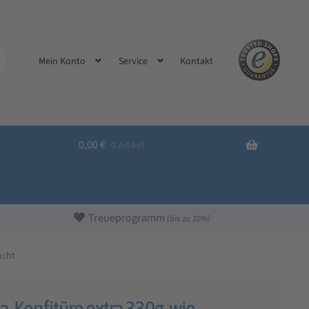
Kontakt
Mein Konto
Service
0,00
€
0 Artikel
Treueprogramm
(bis zu 10%)
ucht
ja-Konfitüre extra 330g, wie