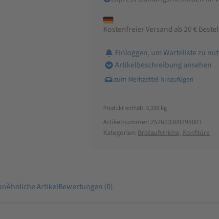
60%
Frucht
Menge
Kostenfreier Versand ab 20 € Beste
Einloggen, um Warteliste zu nu
Artikelbeschreibung ansehen
Produkt enthält: 0,330
kg
Artikelnummer:
252603309298001
Kategorien:
Brotaufstriche
,
Konfitüre
on
Ähnliche Artikel
Bewertungen (0)