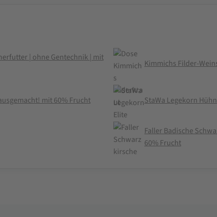
erfutter | ohne Gentechnik | mit
Kimmichs Filder-Wein
 hausgemacht! mit 60% Frucht
StaWa Legekorn Hühner
Faller Badische Schwa
60% Frucht