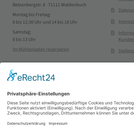
Betzenbergstr. 8 · 71111 Waldenbuch
Datens
Montag bis Freitag:
Impres
8 bis 12:30 Uhr und 14 bis 18 Uhr
Samstag:
Informa
Kunden
8 bis 13 Uhr
Im Mühlenladen reservieren
Stelle
Vertra
© Stadtmühle Waldenbuch 2026
– Dein zuverlässiger Partn
Alle Preise inkl. der gesetzlichen MwSt.
Die durchgestrichenen Prei