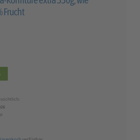
 Frucht
b
ssichtlich:
026
ge
Warenkorb
verfügbar