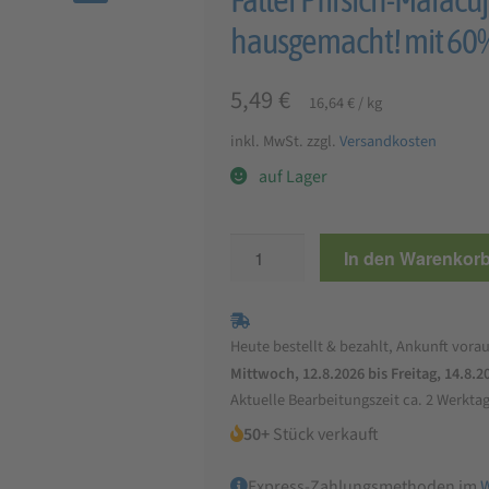
🔍
hausgemacht! mit 60%
5,49
€
16,64
€
/
kg
inkl. MwSt.
zzgl.
Versandkosten
auf Lager
Faller
In den Warenkor
Pfirsich-
Maracuja-
Konfitüre
Heute bestellt & bezahlt, Ankunft vorau
extra
Mittwoch, 12.8.2026 bis Freitag, 14.8.2
330g,
Aktuelle Bearbeitungszeit ca. 2 Werkta
wie
50+
Stück verkauft
hausgemacht!
mit
Express-Zahlungsmethoden im