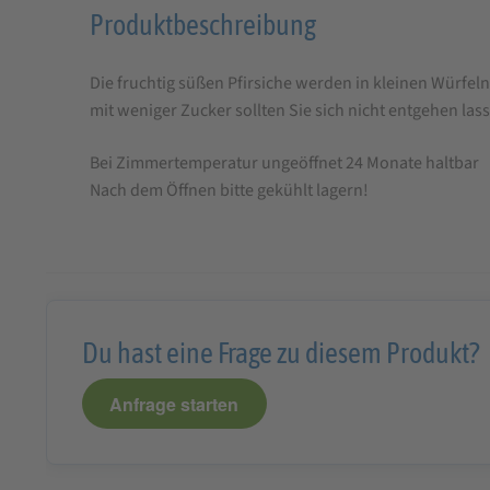
Produktbeschreibung
Produktbeschreibung
für
Die fruchtig süßen Pfirsiche werden in kleinen Würfel
Faller
mit weniger Zucker sollten Sie sich nicht entgehen las
Pfirsich-
Maracuja-
Bei Zimmertemperatur ungeöffnet 24 Monate haltbar
Konfitüre
Nach dem Öffnen bitte gekühlt lagern!
extra
330g,
wie
hausgemacht!
Du hast eine Frage zu diesem Produkt?
mit
60%
Anfrage starten
Frucht