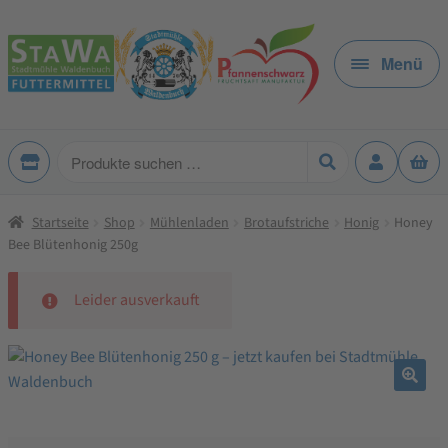
Zur
Zum
Navigation
Inhalt
Menü
springen
springen
Produkte
suchen
Startseite
Shop
Mühlenladen
Brotaufstriche
Honig
Honey
Bee Blütenhonig 250g
Leider ausverkauft
🔍