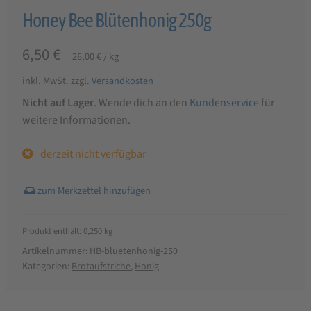
Honey Bee Blütenhonig 250g
6,50
€
26,00
€
/
kg
inkl. MwSt.
zzgl.
Versandkosten
Nicht auf Lager
. Wende dich an den
Kundenservice
für
weitere Informationen.
derzeit nicht verfügbar
Produkt enthält: 0,250
kg
Artikelnummer:
HB-bluetenhonig-250
Kategorien:
Brotaufstriche
,
Honig