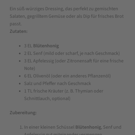
Ein süß-würziges Dressing, das perfekt zu gemischten
Salaten, gegrilltem Gemüse oder als Dip für frisches Brot
passt.
Zutaten:
3 EL
Blütenhonig
2 EL Senf (mild oder scharf, je nach Geschmack)
3 EL Apfelessig (oder Zitronensaft für eine frische
Note)
6 EL Olivenöl (oder ein anderes Pflanzenöl)
Salz und Pfeffer nach Geschmack
1 TL frische Kräuter (z. B. Thymian oder
Schnittlauch, optional)
Zubereitung:
In einer kleinen Schüssel
Blütenhonig
, Senf und
Apfelessig gut miteinander vermengen.