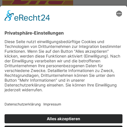
PARTNERSHOPS
Tekal – Textile Lebensqualität
Exklusive moderne & Orientteppiche
Feuerwerk XXL
Pyrotechnik online bestellen
© Stadtmühle Waldenbuch 2026
– Dein zuverlässiger Partner im
Landhandel für hochwertige Futtermittel, Saatgut, Zuchtmittel
und Mühlenprodukte ·
Cookie-Einstellungen
Alle Preise inkl. der gesetzlichen MwSt.
Die durchgestrichenen Preise entsprechen dem bisherigen Preis in