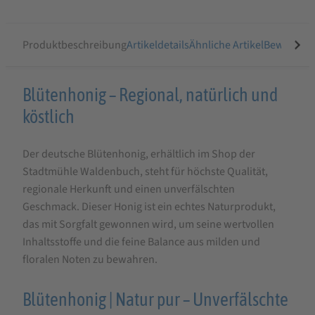
Produktbeschreibung
Artikeldetails
Ähnliche Artikel
Bewertung
Produktbeschreibung
Blütenhonig – Regional, natürlich und
für
köstlich
Honey
Der deutsche Blütenhonig, erhältlich im Shop der
Bee
Stadtmühle Waldenbuch, steht für höchste Qualität,
Blütenhonig
regionale Herkunft und einen unverfälschten
250g
Geschmack. Dieser Honig ist ein echtes Naturprodukt,
das mit Sorgfalt gewonnen wird, um seine wertvollen
Inhaltsstoffe und die feine Balance aus milden und
floralen Noten zu bewahren.
Blütenhonig | Natur pur – Unverfälschte