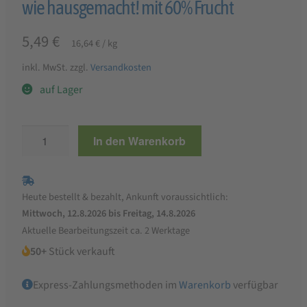
wie hausgemacht! mit 60% Frucht
5,49
€
16,64
€
/
kg
inkl. MwSt.
zzgl.
Versandkosten
auf Lager
Faller
In den Warenkorb
Sauerkirsch-
Konfitüre
extra
Heute bestellt & bezahlt, Ankunft voraussichtlich:
330g,
Mittwoch, 12.8.2026 bis Freitag, 14.8.2026
wie
Aktuelle Bearbeitungszeit ca. 2 Werktage
hausgemacht!
50+
Stück verkauft
mit
60%
Express-Zahlungsmethoden im
Warenkorb
verfügbar
Frucht
Menge