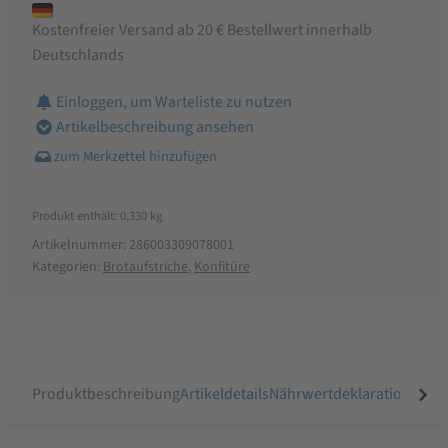
Kostenfreier Versand ab 20 € Bestellwert innerhalb
Deutschlands
Einloggen, um Warteliste zu nutzen
Artikelbeschreibung ansehen
Produkt enthält: 0,330
kg
Artikelnummer:
286003309078001
Kategorien:
Brotaufstriche
,
Konfitüre
Produktbeschreibung
Artikeldetails
Nährwertdeklaration
Ähnli