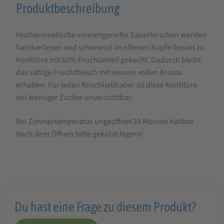
Produktbeschreibung
Produktbeschreibung
für
Hocharomatische sonnengereifte Sauerkirschen werden
Faller
handverlesen und schonend im offenen Kupferkessel zu
Sauerkirsch-
Konfitüre mit 60% Fruchtanteil gekocht. Dadurch bleibt
Konfitüre
das saftige Fruchtfleisch mit seinem vollen Aroma
extra
erhalten. Für jeden Kirschliebhaber ist diese Konfitüre
mit weiniger Zucker unverzichtbar.
330g,
wie
Bei Zimmertemperatur ungeöffnet 24 Monate haltbar
hausgemacht!
Nach dem Öffnen bitte gekühlt lagern!
mit
60%
Frucht
Du hast eine Frage zu diesem Produkt?