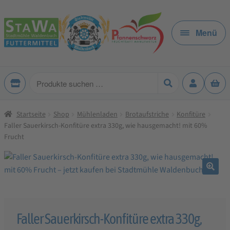
Zur
Zum
Navigation
Inhalt
Menü
springen
springen
Produkte
suchen
Startseite
Shop
Mühlenladen
Brotaufstriche
Konfitüre
Faller Sauerkirsch-Konfitüre extra 330g, wie hausgemacht! mit 60%
Frucht
🔍
Faller Sauerkirsch-Konfitüre extra 330g,