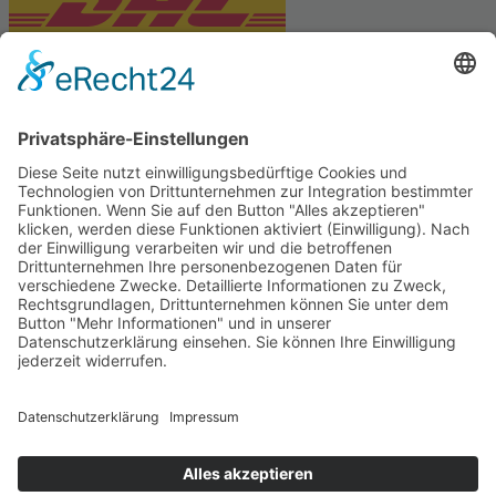
PARTNERSHOPS
Tekal – Textile Lebensqualität
Exklusive moderne & Orientteppiche
Feuerwerk XXL
Pyrotechnik online bestellen
© Stadtmühle Waldenbuch 2026
– Dein zuverlässiger Partner im
Landhandel für hochwertige Futtermittel, Saatgut, Zuchtmittel
und Mühlenprodukte ·
Cookie-Einstellungen
Alle Preise inkl. der gesetzlichen MwSt.
Die durchgestrichenen Preise entsprechen dem bisherigen Preis in