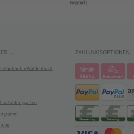
BER …
ZAHLUNGSOPTIONEN
ie Stadtmühle Waldenbuch
t
- & Zahlungsarten
rogramm
-006