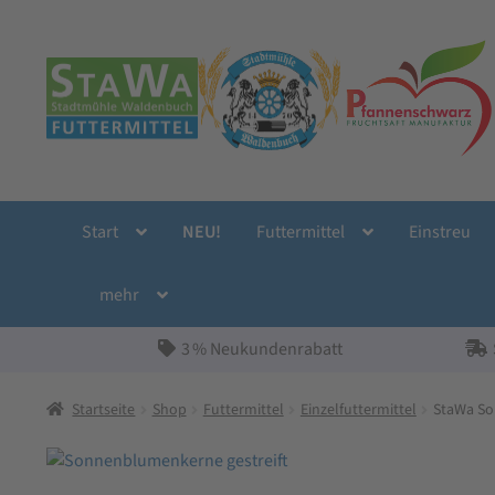
Zur
Zum
Navigation
Inhalt
springen
springen
Start
NEU!
Futtermittel
Einstreu
mehr
3 % Neukundenrabatt
Startseite
Shop
Futtermittel
Einzelfuttermittel
StaWa So