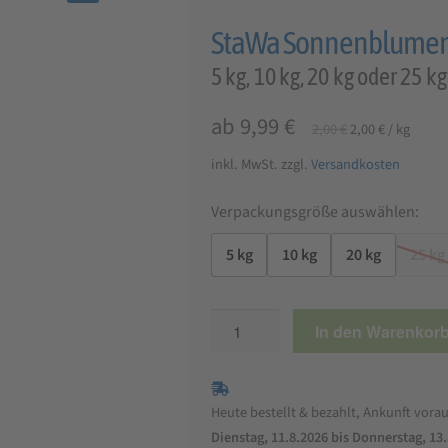
🔍
StaWa Sonnenblumenke
5 kg, 10 kg, 20 kg oder 25 kg
Ursprünglicher
Aktueller
ab
9,99
€
2,00
€
2,00
€
/
kg
Preis
Preis
inkl. MwSt.
zzgl.
Versandkosten
war:
ist:
2,00 €
2,00 €.
Verpackungsgröße auswählen:
5 kg
10 kg
20 kg
25 kg
StaWa
In den Warenkor
Sonnenblumenkerne,
gestreift
Menge
Heute bestellt & bezahlt, Ankunft vorau
Dienstag, 11.8.2026 bis Donnerstag, 13