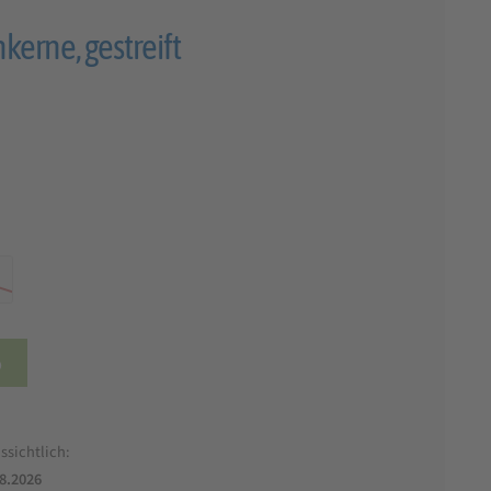
rne, gestreift
b
ssichtlich:
.8.2026