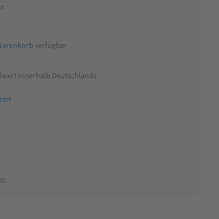
ge
Warenkorb
verfügbar
llwert innerhalb Deutschlands
tzen
er