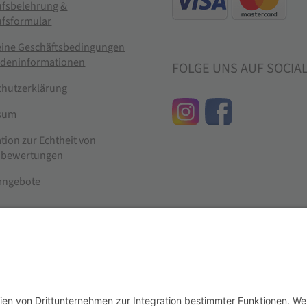
ufsbelehrung &
ufsformular
eine Geschäftsbedingungen
ndeninformationen
FOLGE UNS AUF SOCIA
chutzerklärung
sum
tion zur Echtheit von
bewertungen
nangebote
g widerrufen