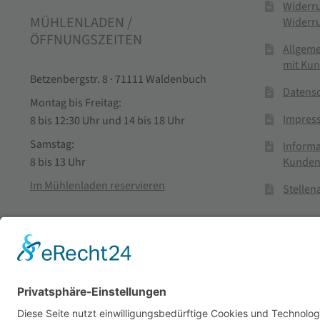
Widerr
MÜHLENLADEN /
Widerr
ÖFFNUNGSZEITEN
Allgem
mit Ku
Betzenbergstr. 8 · 71111 Waldenbuch
Datens
Montag bis Freitag:
Impres
8 bis 12:30 Uhr und 14 bis 18 Uhr
Samstag:
Informa
Kunden
8 bis 13 Uhr
Im Mühlenladen reservieren
Stelle
Vertra