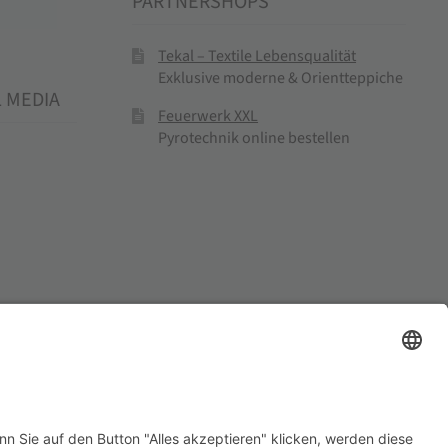
PARTNERSHOPS
Tekal – Textile Lebensqualität
Exklusive moderne & Orientteppiche
L MEDIA
Feuerwerk XXL
Pyrotechnik online bestellen