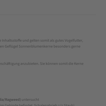
 Inhaltsstoffe und gelten somit als gutes Vogelfutter,
nehmen Geflügel Sonnenblumenkerne besonders gerne
eschäftigung anzubieten. Sie können somit die Kerne
olia/Ragweed)
untersucht
 im Gebinde befindet, Schalenabrieb =/= Staub)