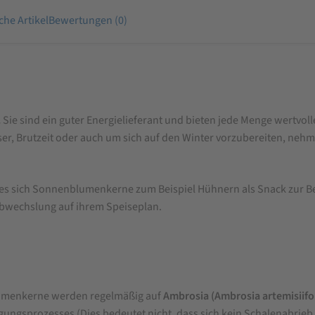
che Artikel
Bewertungen (0)
.
Sie sind ein guter Energielieferant und bieten jede Menge wertvolle
user, Brutzeit oder auch um sich auf den Winter vorzubereiten, 
t es sich Sonnenblumenkerne zum Beispiel Hühnern als Snack zur B
 Abwechslung auf ihrem Speiseplan.
menkerne werden regelmäßig auf
Ambrosia (Ambrosia artemisiif
gungsprozesses (Dies bedeutet nicht, dass sich kein Schalenabrieb