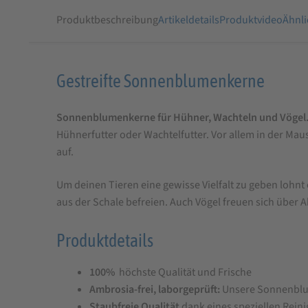
Produktbeschreibung
Artikeldetails
Produktvideo
Ähnli
Produktbeschreibung
Gestreifte Sonnenblumenkerne
für
Sonnenblumenkerne für Hühner, Wachteln und Vögel
StaWa
Hühnerfutter oder Wachtelfutter. Vor allem in der Ma
Sonnenblumenkerne,
auf.
gestreift
Um deinen Tieren eine gewisse Vielfalt zu geben lohn
aus der Schale befreien. Auch Vögel freuen sich über
Produktdetails
100%
höchste Qualität und Frische
Ambrosia-frei, laborgeprüft:
Unsere Sonnenblu
Staubfreie Qualität
dank eines speziellen Reini