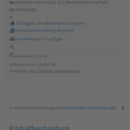
Kostenfreier Versand ab 20 € Bestellwert innerhalb
Deutschlands
Einloggen, um Warteliste zu nutzen
Artikelbeschreibung ansehen
Produkt enthält: 0,135
kg
Artikelnummer:
220001266
Kategorien:
Bio-Produkte
,
Zwergenwiese
Produktbeschreibung
Artikeldetails
Nährwertdeklaration
Ähnli
Produktbeschreibung
Produktbeschreibung