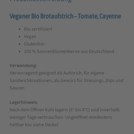
für
Veganer Bio Brotaufstrich – Tomate, Cayenne
Zwergenwiese
Streich’s
Bio zertifiziert
drauf
Vegan
Arrabitom
Glutenfrei
100 % Sonnenblumenkerne aus Deutschland
-
Tomate,
Verwendung:
Cayenne,
Hervorragend geeignet als Aufstrich, für eigene
Sandwichkreationen, als Gewürz für Dressings, Dips und
135g
Saucen
Lagerhinweis:
Nach dem Öffnen kühl lagern (6° bis 8°C) und innerhalb
weniger Tage verbrauchen. Ungeöffnet mindestens
haltbar bis: siehe Deckel