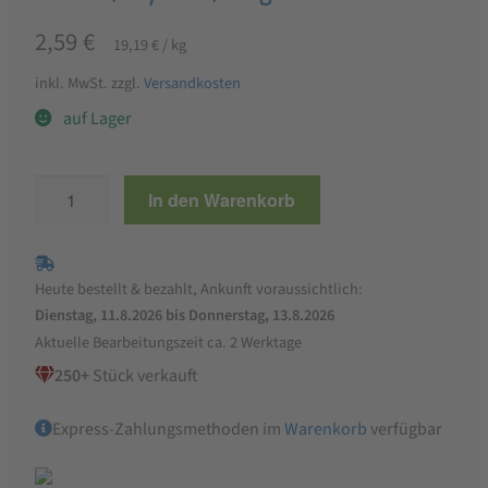
2,59
€
19,19
€
/
kg
inkl. MwSt.
zzgl.
Versandkosten
auf Lager
Zwergenwiese
In den Warenkorb
Streich’s
drauf
Arrabitom
Heute bestellt & bezahlt, Ankunft voraussichtlich:
-
Dienstag, 11.8.2026 bis Donnerstag, 13.8.2026
Tomate,
Aktuelle Bearbeitungszeit ca. 2 Werktage
Cayenne,
250+
Stück verkauft
135g
Menge
Express-Zahlungsmethoden im
Warenkorb
verfügbar