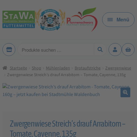
Zur
Zum
Navigation
Inhalt
Menü
springen
springen
Produkte
suchen
Startseite
Shop
Mühlenladen
Brotaufstriche
Zwergenwiese
Zwergenwiese Streich’s drauf Arrabitom – Tomate, Cayenne, 135g
🔍
Zwergenwiese Streich’s drauf Arrabitom –
Tomate, Cayenne, 135g