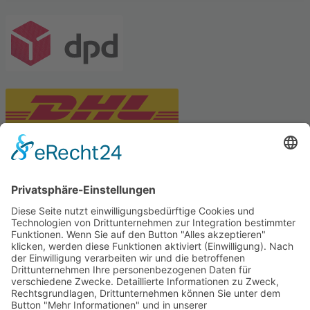
PARTNERSHOPS
Tekal – Textile Lebensqualität
Exklusive moderne & Orientteppiche
Feuerwerk XXL
Pyrotechnik online bestellen