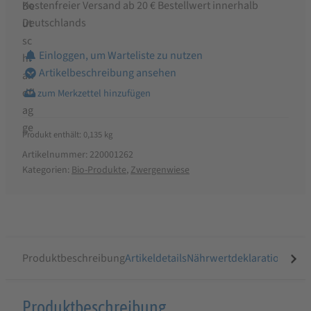
Kostenfreier Versand ab 20 € Bestellwert innerhalb
Deutschlands
Einloggen, um Warteliste zu nutzen
Artikelbeschreibung ansehen
Produkt enthält: 0,135
kg
Artikelnummer:
220001262
Kategorien:
Bio-Produkte
,
Zwergenwiese
Produktbeschreibung
Artikeldetails
Nährwertdeklaration
Ähnli
Produktbeschreibung
Produktbeschreibung