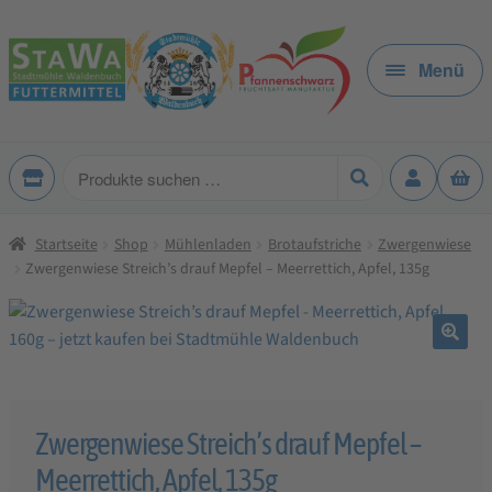
Zur
Zum
Navigation
Inhalt
Menü
springen
springen
Produkte
suchen
Startseite
Shop
Mühlenladen
Brotaufstriche
Zwergenwiese
Zwergenwiese Streich’s drauf Mepfel – Meerrettich, Apfel, 135g
🔍
Zwergenwiese Streich’s drauf Mepfel –
Meerrettich, Apfel, 135g