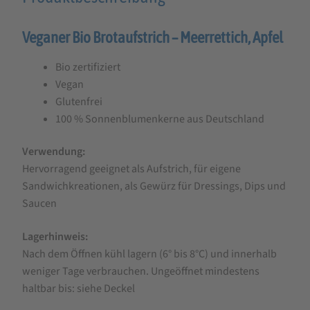
für
Veganer Bio Brotaufstrich – Meerrettich, Apfel
Zwergenwiese
Streich’s
Bio zertifiziert
drauf
Vegan
Mepfel
Glutenfrei
100 % Sonnenblumenkerne aus Deutschland
-
Meerrettich,
Verwendung:
Apfel,
Hervorragend geeignet als Aufstrich, für eigene
Sandwichkreationen, als Gewürz für Dressings, Dips und
135g
Saucen
Lagerhinweis:
Nach dem Öffnen kühl lagern (6° bis 8°C) und innerhalb
weniger Tage verbrauchen. Ungeöffnet mindestens
haltbar bis: siehe Deckel