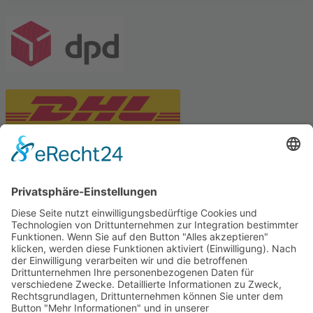
PARTNERSHOPS
Tekal – Textile Lebensqualität
Exklusive moderne & Orientteppiche
Feuerwerk XXL
Pyrotechnik online bestellen