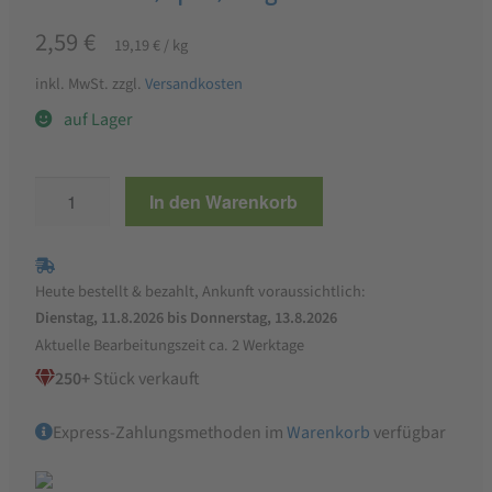
2,59
€
19,19
€
/
kg
inkl. MwSt.
zzgl.
Versandkosten
auf Lager
Zwergenwiese
In den Warenkorb
Streich’s
drauf
Mepfel
Heute bestellt & bezahlt, Ankunft voraussichtlich:
-
Dienstag, 11.8.2026 bis Donnerstag, 13.8.2026
Meerrettich,
Aktuelle Bearbeitungszeit ca. 2 Werktage
Apfel,
250+
Stück verkauft
135g
Menge
Express-Zahlungsmethoden im
Warenkorb
verfügbar