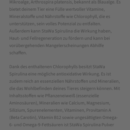
-
Mikroalge, Arthrospira platensis, bekannt als Blaualge. Es
für
bietet deinem Tier eine Fülle wertvoller Vitamine,
Mineralstoffe und Nährstoffe wie Chlorophyll, die es
Geflügel,
unterstützen, sein volles Potenzial zu entfalten.
Pferde,
Außerdem kann StaWa Spirulina die Wirkung haben,
Hunde
Haut- und Fellregeneration zu fördern und kann bei
und
vorübergehenden Mangelerscheinungen Abhilfe
schaffen.
Katzen
Dank des enthaltenen Chlorophylls besitzt StaWa
Spirulina eine mögliche antioxidative Wirkung. Es ist
zudem reich an essenziellen Nährstoffen und Mineralien,
die das Wohlbefinden deines Tieres steigern können. Mit
Inhaltsstoffen wie Pflanzeneiweiß (essenzielle
Aminosäuren), Mineralien wie Calcium, Magnesium,
Silizium, Spurenelementen, Vitaminen, Provitamin A
(Beta Carotin), Vitamin B12 sowie ungesättigten Omega-
6- und Omega-9-Fettsäuren ist StaWa Spirulina Pulver