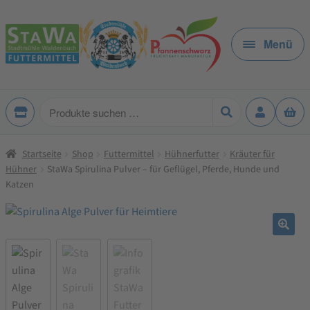
Zur
Zum
Navigation
Inhalt
Menü
springen
springen
Produkte
suchen
Startseite
Shop
Futtermittel
Hühnerfutter
Kräuter für
Hühner
StaWa Spirulina Pulver – für Geflügel, Pferde, Hunde und
Katzen
🔍