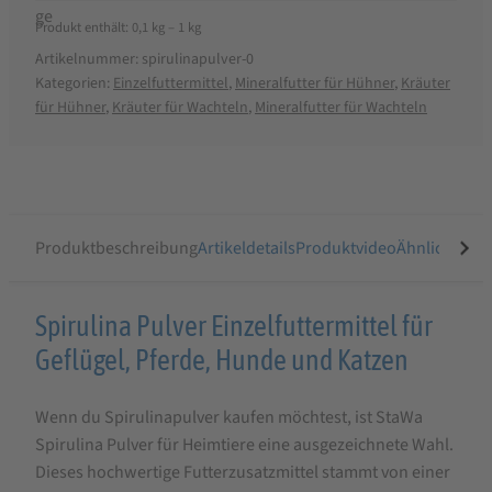
Produkt enthält: 0,1
kg
– 1
kg
Artikelnummer:
spirulinapulver-0
Kategorien:
Einzelfuttermittel
,
Mineralfutter für Hühner
,
Kräuter
für Hühner
,
Kräuter für Wachteln
,
Mineralfutter für Wachteln
Produktbeschreibung
Artikeldetails
Produktvideo
Ähnliche Arti
Produktbeschreibung
Spirulina Pulver Einzelfuttermittel für
für
Geflügel, Pferde, Hunde und Katzen
StaWa
Wenn du Spirulinapulver kaufen möchtest, ist StaWa
Spirulina
Spirulina Pulver für Heimtiere eine ausgezeichnete Wahl.
Pulver
Dieses hochwertige Futterzusatzmittel stammt von einer