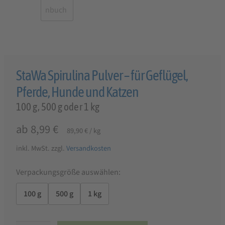
StaWa Spirulina Pulver – für Geflügel,
Pferde, Hunde und Katzen
100 g, 500 g oder 1 kg
ab
8,99
€
89,90
€
/
kg
inkl. MwSt.
zzgl.
Versandkosten
Verpackungsgröße auswählen:
100 g
500 g
1 kg