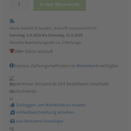
StaWa
In den Warenkorb
Spirulina
Pulver
-
Heute bestellt & bezahlt, Ankunft voraussichtlich:
für
Samstag, 8.8.2026 bis Dienstag, 11.8.2026
Geflügel,
Aktuelle Bearbeitungszeit ca. 2 Werktage
Pferde,
250+
Stück verkauft
Hunde
und
Express-Zahlungsmethoden im
Warenkorb
verfügbar
Katzen
Menge
Kostenfreier Versand ab 20 € Bestellwert innerhalb
Deutschlands
Einloggen, um Warteliste zu nutzen
Artikelbeschreibung ansehen